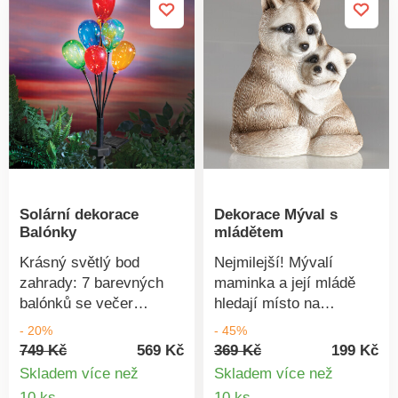
Solární dekorace
Dekorace Mýval s
Balónky
mládětem
Krásný světlý bod
Nejmilejší! Mývalí
zahrady: 7 barevných
maminka a její mládě
balónků se večer
hledají místo na
rozsvítí a vykouzlí
přezimování. Nejlépe u
- 20%
- 45%
příjemné večery. S
Vás!
749 Kč
569 Kč
369 Kč
199 Kč
hrotem na zapíchnutí do
Skladem více než
Skladem více než
země.
Detail
Detail
10 ks
10 ks