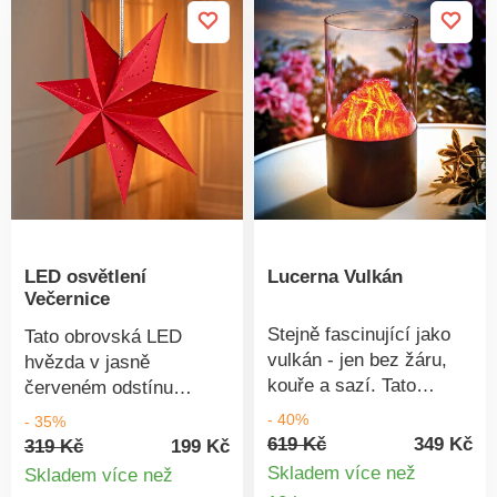
LED osvětlení
Lucerna Vulkán
Večernice
Stejně fascinující jako
Tato obrovská LED
vulkán - jen bez žáru,
hvězda v jasně
kouře a sazí. Tato
červeném odstínu
velkolepá stolní lampa s
ponoří vše do teplého
- 40%
- 35%
realistickými efekty
světla a zajistí
619 Kč
349 Kč
319 Kč
199 Kč
plamene vytváří útulnou
slavnostní náladu.
Skladem více než
Skladem více než
atmosféru v interiéru i
Detail
Detail