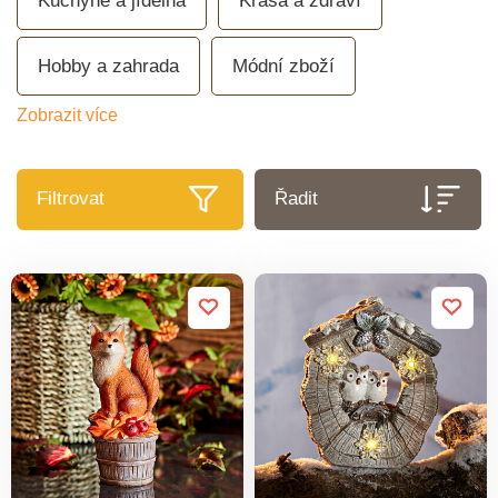
Kuchyně a jídelna
Krása a zdraví
Hobby a zahrada
Módní zboží
Zobrazit více
Filtrovat
Řadit