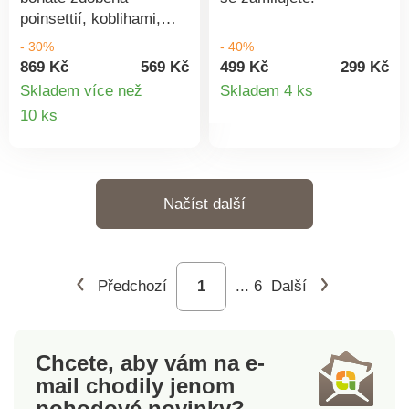
poinsettií, koblihami,
mašlemi a bobulemi.
- 30%
- 40%
Neopadává a bude Vás
869 Kč
569 Kč
499 Kč
299 Kč
Detail
těšit rok co rok.
Skladem více než
Skladem 4 ks
Připravená již ozdobená.
Detail
10 ks
produkt
Vypadá jako živá.
produktu
Spousta způsobů
dekorace. Téměř 2
metry dlouhá.
Načíst další
Předchozí
...
6
Další
Chcete, aby vám na e-
mail
chodily jenom
pohodové novinky?