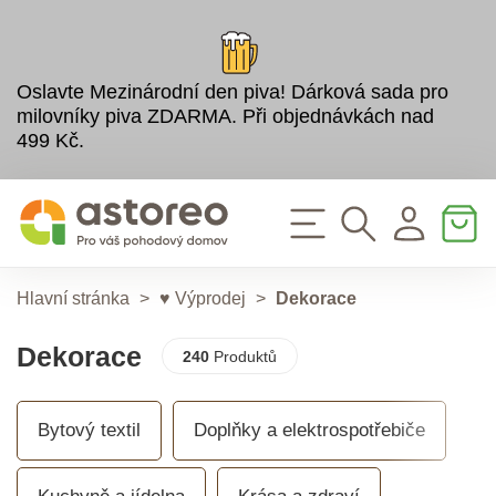
Oslavte Mezinárodní den piva! Dárková sada pro
milovníky piva ZDARMA. Při objednávkách nad
499 Kč.
Hlavní stránka
>
♥ Výprodej
>
Dekorace
Dekorace
240
Produktů
Bytový textil
Doplňky a elektrospotřebiče