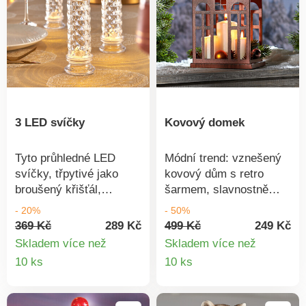
CR2032. Sada 6 ks.
3 LED svíčky
Kovový domek
Tyto průhledné LED
Módní trend: vznešený
svíčky, třpytivé jako
kovový dům s retro
broušený křišťál,
šarmem, slavnostně
okouzlují svou brilantní
osvětlený čajovými nebo
- 20%
- 50%
září. LED. Křišťálově
sloupovými svíčkami.
369 Kč
289 Kč
499 Kč
249 Kč
průzračné. Provoz na
Skladem více než
Skladem více než
baterie. Sada 3 ks. Eldo.
Detail
Detail
10 ks
10 ks
Provoz na 3 baterie
produktu
produkt
LR44 (nejsou součástí).