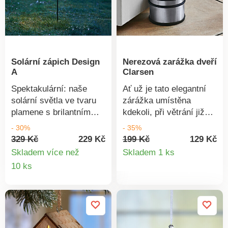
Solární zápich Design
Nerezová zarážka dveří
A
Clarsen
Spektakulární: naše
Ať už je tato elegantní
solární světla ve tvaru
zárážka umístěna
plamene s brilantním
kdekoli, při větrání již
povrchem a
nebudou bouchat dveře
- 30%
- 35%
krakelovanou koulí
ani okna. Exkluzivní
329 Kč
229 Kč
199 Kč
129 Kč
Detail
uchovávají energii a
design s černými
Skladem více než
Skladem 1 ks
okouzlí Vaše letní
gumovými kroužky,
Detail
10 ks
produkt
večery hřejivým
které zabraňují
produktu
světlem.
poškrábání.