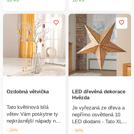
10 LED diod. Včetně
produktu
produkt
kovového řetízku.
Ozdobná větvička
LED dřevěná dekorace
Hvězda
Tato květinová bílá
Je vyřezaná ze dřeva a
větev Vám poskytne ty
nepřímo osvětlená 10
nejkrásnější nápady na
LED diodami - Tato XL
výzdobu, ať už ji
hvězda každoročně šíří
- 25%
- 50%