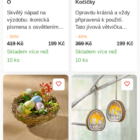
O
Kočičky
Skvělý nápad na
Opravdu krásná a vždy
výzdobu: ikonická
připravená k použití.
písmena s osvětlením!
Tato jívová větvička
Nejlepší je objednat
zůstane stejně
- 50%
- 45%
několik sad současně!
nadýchaná jako první
419 Kč
199 Kč
369 Kč
199 Kč
den - po celá léta! Jako
Skladem více než
Skladem více než
skutečná z přírody. Bez
Detail
Detail
10 ks
10 ks
péče. Trvanlivá - na
produktu
produkt
mnoho let.