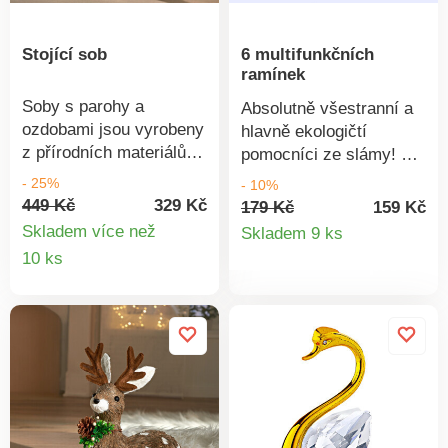
Stojící sob
6 multifunkčních
ramínek
Soby s parohy a
Absolutně všestranní a
ozdobami jsou vyrobeny
hlavně ekologičtí
z přírodních materiálů a
pomocníci ze slámy! Na
stanou se nádhernou
tato multifunkční
- 25%
- 10%
dekorací nejen na
ramínka můžete zavěsit
449 Kč
329 Kč
179 Kč
159 Kč
Vánoce. S láskou
Detail
i pásky, kabelky, tašky
Skladem více než
Skladem 9 ks
navrženy z přírodní
atd. Z přírodního
Detail
10 ks
produkt
trávy.
materiálu pšeničné
produktu
slámy - udržitelné a
šetrné k životnímu
prostředí. Na šaty +
doplňky. Stabilní +
biologicky rozložitelné.
Sada 6 ks. růžová.