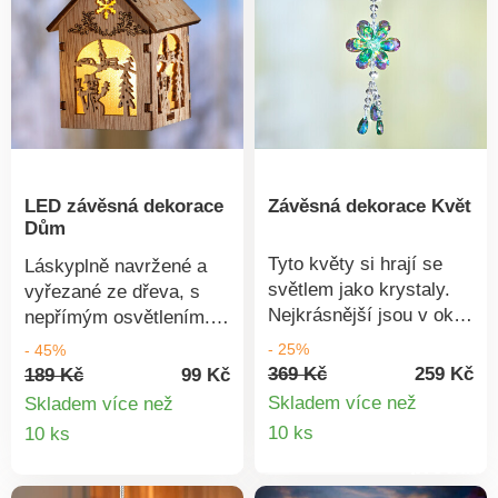
LED závěsná dekorace
Závěsná dekorace Květ
Dům
Tyto květy si hrají se
Láskyplně navržené a
světlem jako krystaly.
vyřezané ze dřeva, s
Nejkrásnější jsou v okně
nepřímým osvětlením.
nebo volně v
Tyto rozkošné domečky
- 25%
- 45%
místnosti!Sklo. Se
jsou velmi vyhledávanou
369 Kč
259 Kč
189 Kč
99 Kč
saténovou stužkou.
ozdobou vánočního
Skladem více než
Skladem více než
Eldo.
stromečku. Motiv:
Detail
Detail
10 ks
10 ks
Sněhulák. Dřevo. LED.
produkt
produktu
Provoz na baterie.
Včetně 2 baterií LR44.