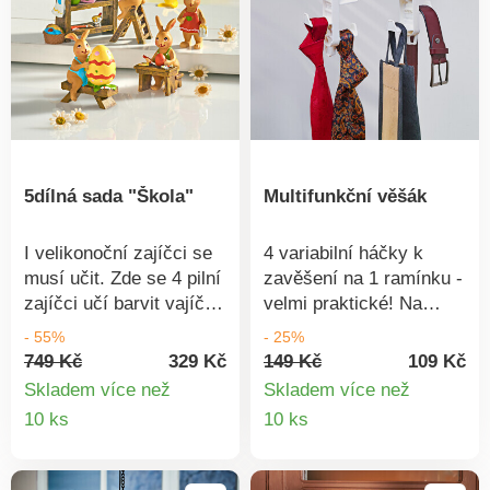
5dílná sada "Škola"
Multifunkční věšák
I velikonoční zajíčci se
4 variabilní háčky k
musí učit. Zde se 4 pilní
zavěšení na 1 ramínku -
zajíčci učí barvit vajíčka
velmi praktické! Na
na Velikonoce.
tomto multifunkčním
- 55%
- 25%
Rozkošný nápad na
věšáku je všechno
749 Kč
329 Kč
149 Kč
109 Kč
dekorace na parapet,
promyšleno do
Skladem více než
Skladem více než
poličku nebo do vitríny.
posledního detailu.
Detail
Detail
10 ks
10 ks
4 figurky + polička. Lze
Zavěsíte si sem: tašky,
produktu
produkt
uspořádat podle přání. 5
šátky, pásky, kravaty
ks. Eldo.
atd.