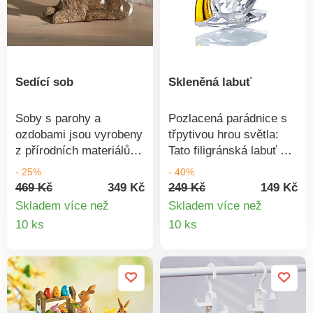
Sedící sob
Skleněná labuť
Soby s parohy a
Pozlacená parádnice s
ozdobami jsou vyrobeny
třpytivou hrou světla:
z přírodních materiálů a
Tato filigránská labuť s
stanou se nádhernou
fazetovým výbrusem je
- 25%
- 40%
dekorací nejen na
skutečný klenot. Úžasný
469 Kč
349 Kč
249 Kč
149 Kč
Vánoce. Láskyplně
nápad na dárek!
Skladem více než
Skladem více než
navržený.
Detail
Detail
10 ks
10 ks
produktu
produkt