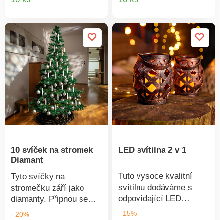
produktu
produkt
10 svíček na stromek
LED svítilna 2 v 1
Diamant
Tuto vysoce kvalitní
Tyto svíčky na
svítilnu dodáváme s
stromečku září jako
odpovídající LED
diamanty. Připnou se
světlem. Její teplé
pomocí klipů a rozsvítí
- 15%
- 20%