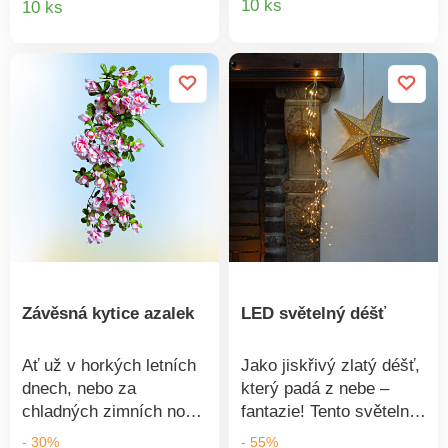
10 ks
10 ks
exteriéru. Bezdrátová, s
produkt
produktu
5 teplými bílými LED
diodami a praktickým
časovačem na 6/18
hodin.
Závěsná kytice azalek
LED světelný déšť
Ať už v horkých letních
Jako jiskřivý zlatý déšť,
dnech, nebo za
který padá z nebe –
chladných zimních nocí,
fantazie! Tento světelný
tato nádherná azalka
déšť se 100 LED
- 30%
- 55%