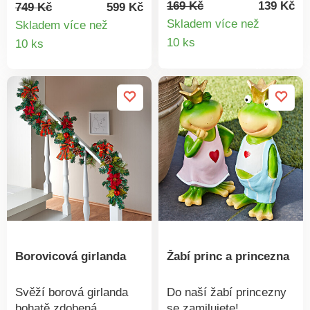
blikající světlo navozuje
se pomocí dálkového
169 Kč
139 Kč
749 Kč
599 Kč
večer útulnou
ovládání.
Skladem více než
Skladem více než
atmosféru.
Detail
Detail
10 ks
10 ks
produkt
produktu
Borovicová girlanda
Žabí princ a princezna
Svěží borová girlanda
Do naší žabí princezny
bohatě zdobená
se zamilujete!