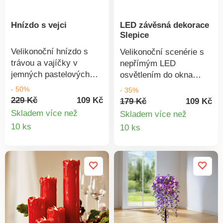
Hnízdo s vejci
LED závěsná dekorace
Slepice
Velikonoční hnízdo s
Velikonoční scenérie s
trávou a vajíčky v
nepřímým LED
jemných pastelových
osvětlením do okna
odstínech - věrné
nebo k volně k zavěšení
- 50%
- 35%
přírodě a krásné! Budete
a na větvičky ve váze.
229 Kč
109 Kč
179 Kč
109 Kč
z něj mít radost každý
Skladem více než
Skladem více než
rok.
Detail
Detail
10 ks
10 ks
produktu
produkt