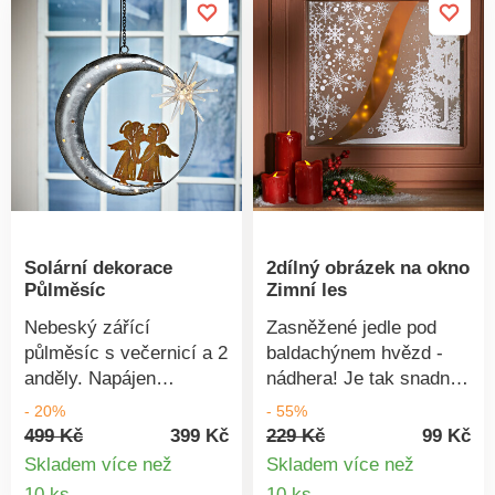
Solární dekorace
2dílný obrázek na okno
Půlměsíc
Zimní les
Nebeský zářící
Zasněžené jedle pod
půlměsíc s večernicí a 2
baldachýnem hvězd -
anděly. Napájen
nádhera! Je tak snadné
sluncem šíří večer své
vykouzlit si za oknem
- 20%
- 55%
měkké světlo a zve k
bílé Vánoce - každý rok!
499 Kč
399 Kč
229 Kč
99 Kč
oslavám a snění.
Skladem více než
Skladem více než
SOLÁRNÍ DEKORACE
Detail
Detail
10 ks
10 ks