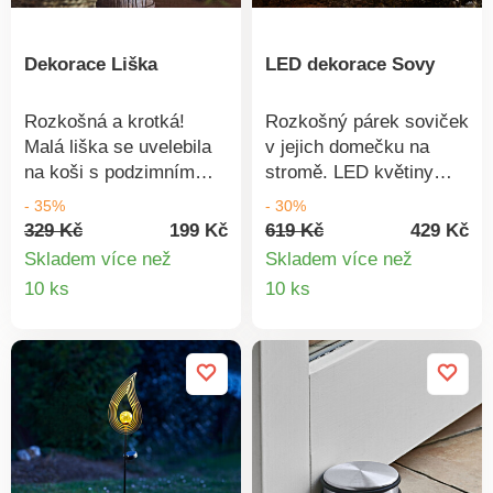
Dekorace Liška
LED dekorace Sovy
Rozkošná a krotká!
Rozkošný párek soviček
Malá liška se uvelebila
v jejich domečku na
na koši s podzimním
stromě. LED květiny
listím. Okouzlující
zajišťují příjemné
- 35%
- 30%
podzimní dekorace
osvětlení.
329 Kč
199 Kč
619 Kč
429 Kč
dovnitř i ven!Pečlivé
Polyresin/plast, 20 x 24
Skladem více než
Skladem více než
zpracování. Originální
cm. Provoz na 2 mikro
Detail
Detail
10 ks
10 ks
podzimní dekorace.
baterie AAA (nejsou
produktu
produkt
Odolná vůči počasí.
součástí).Se 3 LED
diodami Květy svítí
Odolné vůči počasí
Provoz na baterie