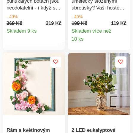
puntíkatých botách jsou
umělecky složenými
neodolatelní - i když se
ubrousky? Vaši hosté
asi nepromění v prince.
budou ohromeni.
- 40%
- 40%
369 Kč
219 Kč
199 Kč
119 Kč
Detail
Skladem 9 ks
Skladem více než
Detail
10 ks
produktu
produkt
Rám s květinovým
2 LED eukalyptové