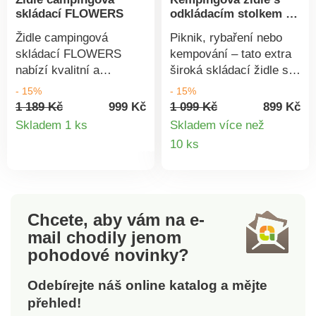
skládací FLOWERS
odkládacím stolkem a
kapsami
Židle campingová
Piknik, rybaření nebo
skládací FLOWERS
kempování – tato extra
nabízí kvalitní a
široká skládací židle s
komfortní posezení v
robustním ocelovým
- 15%
- 15%
přírodě, kempu nebo na
rámem nabízí pohodlné
1 189 Kč
999 Kč
1 099 Kč
899 Kč
Detail
zahradě či terase. Díky
sezení. Součástí jsou
Skladem 1 ks
Skladem více než
skládacím nohám je
odkládací stolek a
Detail
10 ks
produktu
velmi skladná a zároveň
kapsy na brýle atp.
produkt
se jednoduše rozkládá.
Extra široká. Stabilní
Maximální nosnost: 120
rám. Boční kapsy +
kg. Rozměry rozložené
odkládací stolek.
židle: výška 81 cm,
Gainsborough.
Chcete, aby vám na e-
šířka 85 cm, hloubka
mail
chodily jenom
sedáku 44 cm ve výšce
pohodové novinky?
40 cm. Hmotnost: 3,85
kg. Campingová židle
Odebírejte náš online katalog a mějte
Skládací nohy Komfortní
přehled!
Skladná Jednoduché