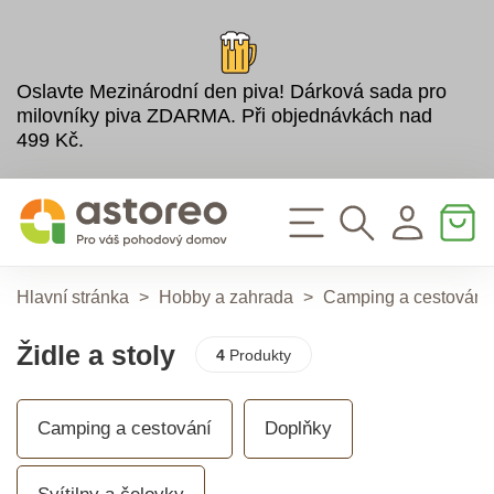
Oslavte Mezinárodní den piva! Dárková sada pro
milovníky piva ZDARMA. Při objednávkách nad
499 Kč.
Hlavní stránka
>
Hobby a zahrada
>
Camping a cestování
Židle a stoly
4
Produkty
Camping a cestování
Doplňky