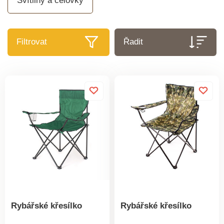
Svítilny a čelovky
Filtrovat
Řadit
Rybářské křesílko
Rybářské křesílko