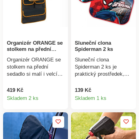
vyztužený břit 10
nepromokavá, vložka z
cmCelková délka 19 cm
umělé kožešiny
Organizér ORANGE se
Sluneční clona
stolkem na přední
Spiderman 2 ks
sedadlo
Organizér ORANGE se
Sluneční clona
stolkem na přední
Spiderman 2 ks je
sedadlo si malí i velcí
praktický prostředek,
spolujezdci zamilují. Je
který zabrání proniknutí
vybavený 3 kapsami se
paprsků do auta. Jsou
419 Kč
139 Kč
Detail
Detail
zavíráním na suchý zip,
určené pro boční nebo
Skladem 2 ks
Skladem 1 ks
1 skrytou kapsou a
zadní skla. Jednoduše
produktu
produkt
stolkem nastavitelným
je připevníte pomocí
sklonem pomocí
přísavek.Rozměry: 44 x
popruhů. Stolek zajišťuje
35 cm každá
před nežádoucím
clona.Sluneční clona
vyklopením suché zipy.
SpidermanBalení 2