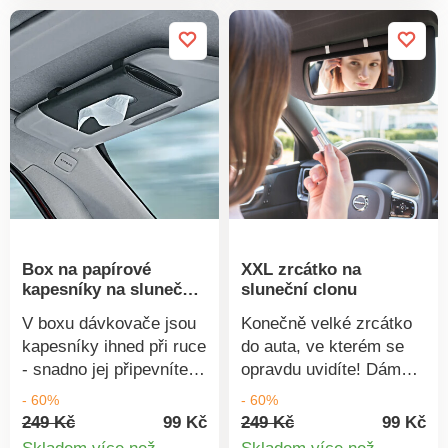
okamžiku. S měkkou
si usnadníte parkování.
rukojetí, pro
Instalace na zpětné
kombinované i
zrcátko.
samostatné použití.
ABS/PP/EVA, 68 x 11
cm. Délka kartáče 21,5
cm. Škrabka na led +
kartáč. Lze použít i
samostatně. S měkkou
rukojetí. Šetří místo.
Box na papírové
XXL zrcátko na
kapesníky na sluneční
sluneční clonu
clonu
V boxu dávkovače jsou
Konečně velké zrcátko
kapesníky ihned při ruce
do auta, ve kterém se
- snadno jej připevníte
opravdu uvidíte! Dámy
na sluneční clonu. Také
na něj dlouho čekaly.
- 60%
- 60%
na roušky nebo
Jednoduše připevněte
249 Kč
99 Kč
249 Kč
99 Kč
ubrousky.
na sluneční clonu