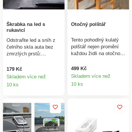
stříbrným povlakem.
Účinně blokuje sluneční
světlo přes čelní sklo.
Škrabka na led s
Otočný polštář
Pomáhá předcházet
rukavicí
poškození materiálu
způsobenému UV
Tento pohodlný kulatý
Odstraňte led a sníh z
zářením v interiéru.
polštář nejen promění
čelního skla auta bez
Kompaktně složitelné
každou židli na otočnou.
zmrzlých prstů:
pro uložení v kufru nebo
Měkce vypolstrovaný.
rukavice s integrovanou
pod sedadlem.
Otočný o 360° . Také na
škrabkou na led, kterou
499 Kč
179 Kč
židle, křesla a stoličky.
lze použít i uvnitř k
Skladem více než
Skladem více než
Víceúčelový.
Detail
utírání jeho orosené
Detail
10 ks
10 ks
vnitřní strany.
produkt
produktu