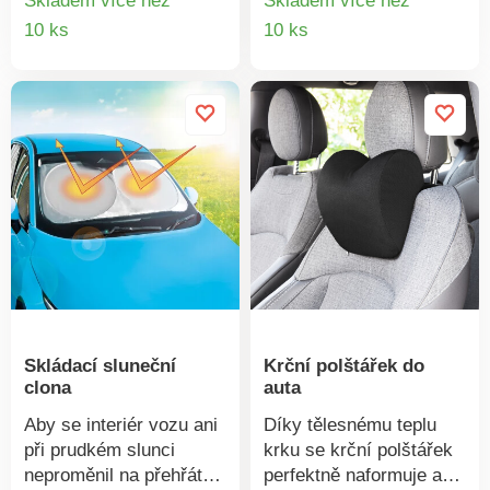
Skladem více než
Skladem více než
pomocí klipů hotovo! Je
Detail
Detail
10 ks
10 ks
tak snadné udělat ženy
produktu
produkt
šťastnými.
Skládací sluneční
Krční polštářek do
clona
auta
Aby se interiér vozu ani
Díky tělesnému teplu
při prudkém slunci
krku se krční polštářek
neproměnil na přehřátý
perfektně naformuje a