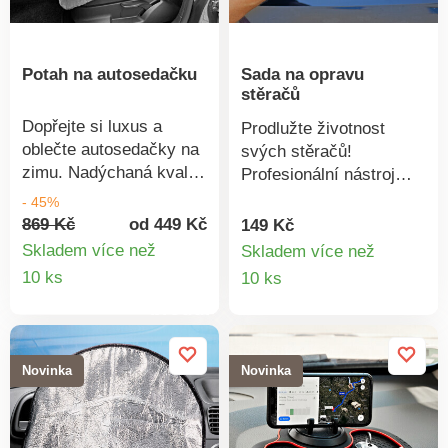
Vhodné pro všechna
běžná auta.
Potah na autosedačku
Sada na opravu
stěračů
Dopřejte si luxus a
Prodlužte životnost
oblečte autosedačky na
svých stěračů!
zimu. Nadýchaná kvalita
Profesionální nástroj
plyše zajišťuje příjemné
odřízne opotřebovanou
- 45%
teplo a pohodlí při jízdě.
část gumového okraje a
869 Kč
od 449 Kč
149 Kč
Vhodné pro všechny
vytvoří nový ostrý okraj
Skladem více než
Skladem více než
běžné autosedačky.
stěrače pro křišťálově
Detail
Detail
10 ks
10 ks
Přesahuje přes hlavové
čistý výhled. Tím
produktu
produkt
opěrky. Jednoduché
ušetříte náklady a
upevnění. Lze prát. sada
zbytečný odpad! Oprava
2 ks.
stěračů během několika
Novinka
Novinka
vteřin. Šetří náklady za
nákup nových. Pro
stěrače všech značek.