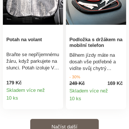
Snižuje množství
odpadu – šetrné k
životnímu prostředí.
Jednoduché používání.
Opakovaně použitelné.
Potah na volant
Podložka s držákem na
mobilní telefon
Braňte se nepříjemnému
Během jízdy máte na
žáru, když parkujete na
dosah vše potřebné a
slunci. Potah izoluje Váš
vidíte svůj chytrý
volant a Vy můžete
telefon, mince, pera,
- 30%
ihned nastarovat Vaše
brýle a další věci.
179 Kč
249 Kč
169 Kč
auto bez obav, že si
Praktická, protiskluzová
Skladem více než
Skladem více než
popálíte ruce.
Detail
podložka na palubní
Detail
10 ks
10 ks
desku s držákem na
produktu
produkt
mobilním telefonu
otočným o 360°.
Jednoduše drží sama,
Načíst další
bez lepidla.