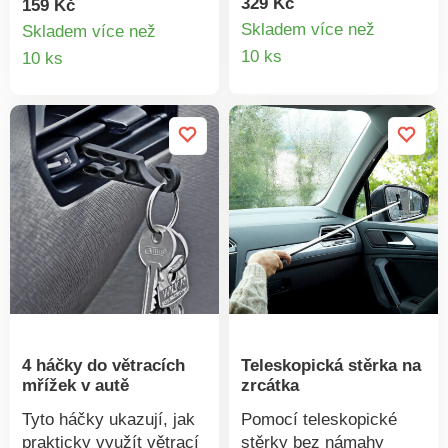
okna a škrábání
329 Kč
159 Kč
(telefon, notebook).
námrazy. Tomu bude
Skladem více než
Skladem více než
Jednoduše zapojte do
Detail
konec, pokud se
Detail
10 ks
10 ks
pomocné zásuvky
rozhodnete pro
produkt
produktu
(zapalovač cigaret).
pomocníka - houbu proti
zamlžování na vnitřní
stranu skla.
4 háčky do větracích
Teleskopická stěrka na
mřížek v autě
zrcátka
Tyto háčky ukazují, jak
Pomocí teleskopické
prakticky využít větrací
stěrky bez námahy