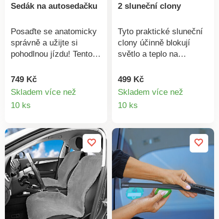
Sedák na autosedačku
2 sluneční clony
Posaďte se anatomicky
Tyto praktické sluneční
správně a užijte si
clony účinně blokují
pohodlnou jízdu! Tento
světlo a teplo na
polstrovaný sedák ve
zadních sedadlech.
tvaru skořepiny s
Stačí je připevnit
749 Kč
499 Kč
cílenými výztuhami v
pomocí přísavek a v
Skladem více než
Skladem více než
oblasti krku, ramen a
případě potřeby je
Detail
Detail
10 ks
10 ks
beder to umožní.
přemístit. Jednoduché
produktu
produkt
Stylový design, snadné
upevnění. Univerzální
připevnění a vhodné pro
velikost. Victor Tools.
všechny standardní
autosedačky.
Anatomický + měkce
polstrovaný. Uvolňuje
páteř + hýždě. Odstraní
napětí. Snadné
připevnění na přezky.