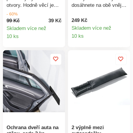
otvory. Hodně věcí je
dosáhnete na obě vnější
tak v autě okamžitě po
zpětná zrcátka. Vaše
- 60%
ruce: klíče, kabely,
prodloužené rameno pro
249 Kč
99 Kč
39 Kč
sluneční brýle, roušky
čištění vnějších zrcátek.
Skladem více než
Skladem více než
atd.
Pohodlné čištění bez
Detail
Detail
10 ks
10 ks
vystupování z auta.
produkt
produktu
Teleskopická rukojeť s
možností prodloužení až
na 98 cm. Dosahuje na
obě vnější zrcadla.
Vejde se do každé
přihrádky.
Ochrana dveří auta na
2 výplně mezi