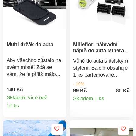
Multi držák do auta
Millefiori náhradní
náplň do auta Mineral
Gold
Aby všechno zůstalo na
Vůně do auta s italským
svém místě! Zdá se
stylem. Balení obsahuje
vám, že je příliš málo
1 ks parfémované
spolehlivých úložných
náplně a náhradní klip
- 10%
prostor v autě? Jsme
pro uchycení na
149 Kč
99 Kč
85 Kč
stejného názoru a
Detail
ventilaci. Náhradní náplň
Skladem více než
Skladem 1 ks
nabízíme vám proto
Detail
je univerzálně použitelná
10 ks
produkt
tento multi-držák na
pro pouzdra Millefiori
produktu
přístrojovou desku. Jeho
ICON v jakémkoli
protiskluzové dno
designu. Náplň vyměníte
zabraňuje pohybu v
tak, že z pouzdra