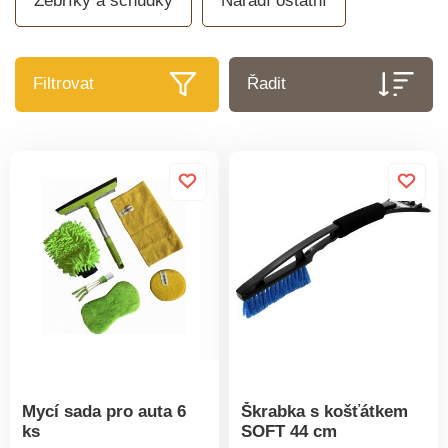
Žebříky a schůdky
Nářadí ostatní
Filtrovat
Řadit
Mycí sada pro auta 6
Škrabka s košťátkem
ks
SOFT 44 cm