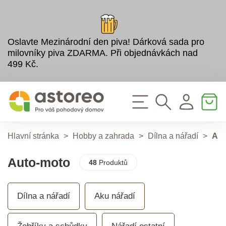
Oslavte Mezinárodní den piva! Dárková sada pro
milovníky piva ZDARMA. Při objednávkách nad
499 Kč.
Hlavní stránka
>
Hobby a zahrada
>
Dílna a nářadí
>
Aut
Auto-moto
48
Produktů
Dílna a nářadí
Aku nářadí