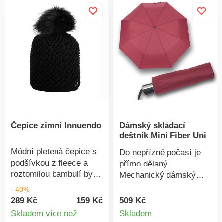
kategoriím.Složení:
100% akryl, podšívka z
fleece.
Čepice zimní Innuendo
Dámský skládací
deštník Mini Fiber Uni
Módní pletená čepice s
Do nepřízně počasí je
podšívkou z fleece a
přímo dělaný.
roztomilou bambulí by
Mechanický dámský
neměla scházet ve vaší
skládací deštník Mini
- 40%
zimní výbavě. Nedovolte
Fiber Uni díky pevné a
289 Kč
159 Kč
509 Kč
Detail
zimě, aby vás
kvalitní konstrukci
Skladem více než
Skladem
překvapila a vybírejte už
obstojí i ve větru. Při
Detail