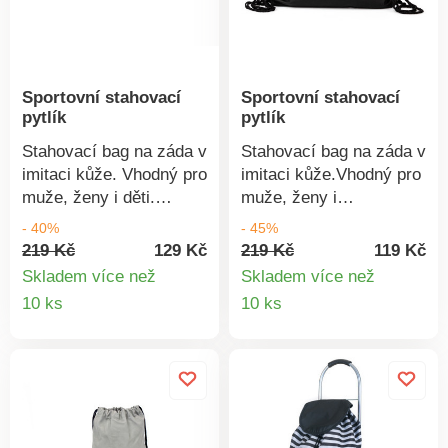
Sportovní stahovací
Sportovní stahovací
pytlík
pytlík
Stahovací bag na záda v
Stahovací bag na záda v
imitaci kůže. Vhodný pro
imitaci kůže.Vhodný pro
muže, ženy i děti.
muže, ženy i
Praktický. Rozměry: 35
děti.Praktický.Rozměry:
- 40%
- 45%
x 40 cm. Materiál: 100%
35 x 40 cm.Materiál:
219 Kč
129 Kč
219 Kč
119 Kč
polyurethan.
100% polyurethan.
Skladem více než
Skladem více než
Detail
Detail
10 ks
10 ks
produktu
produkt