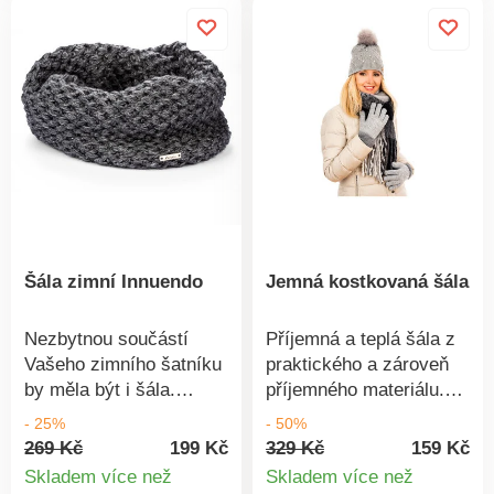
Šála zimní Innuendo
Jemná kostkovaná šála
Nezbytnou součástí
Příjemná a teplá šála z
Vašeho zimního šatníku
praktického a zároveň
by měla být i šála.
příjemného materiálu.
Pletená, měkkoučká i
Kombinujte s našimi
- 25%
- 50%
praktická. Složení:
čepicemi a rukavicemi
269 Kč
199 Kč
329 Kč
159 Kč
100% akryl
pro dokonalé sladění.
Skladem více než
Skladem více než
Materiál: 100%