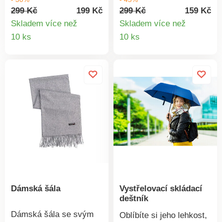
Materiál: 100%
Materiál: 100%
299 Kč
199 Kč
299 Kč
159 Kč
polyester.
polyester.
Skladem více než
Skladem více než
Detail
Detail
10 ks
10 ks
produktu
produkt
Dámská šála
Vystřelovací skládací
deštník
Dámská šála se svým
Oblíbíte si jeho lehkost,