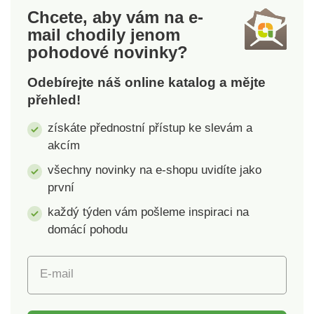
školy Kapuce Zapínání
Chcete, aby vám na e-
na patenty 6 velikostí
mail
chodily jenom
pohodové novinky?
Odebírejte náš online katalog a mějte
přehled!
získáte přednostní přístup ke slevám a
akcím
všechny novinky na e-shopu uvidíte jako
první
každý týden vám pošleme inspiraci na
domácí pohodu
E-mail