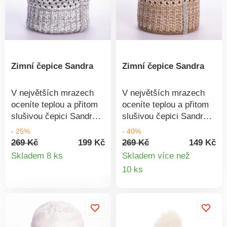
Zimní čepice Sandra
Zimní čepice Sandra
V největších mrazech
V největších mrazech
oceníte teplou a přitom
oceníte teplou a přitom
slušivou čepici Sandra s
slušivou čepici Sandra s
ozdobou ze třpytivých
ozdobou ze třpytivých
- 25%
- 40%
kamínků. Materiál:
kamínků.Materiál: 100%
269 Kč
199 Kč
269 Kč
149 Kč
Detail
100% akryl.
akryl.
Skladem 8 ks
Skladem více než
Detail
10 ks
produktu
produkt