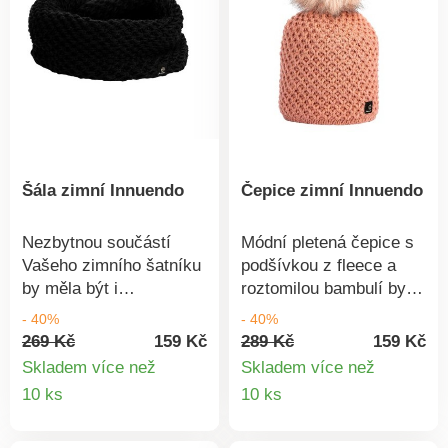
Šála zimní Innuendo
Čepice zimní Innuendo
Nezbytnou součástí
Módní pletená čepice s
Vašeho zimního šatníku
podšívkou z fleece a
by měla být i
roztomilou bambulí by
šála.Pletená,
neměla scházet ve vaší
- 40%
- 40%
měkkoučká i
zimní výbavě. Nedovolte
269 Kč
159 Kč
289 Kč
159 Kč
praktická.Složení: 100%
zimě, aby vás
Skladem více než
Skladem více než
akryl
překvapila a vybírejte už
Detail
Detail
10 ks
10 ks
dnes!Slušet bude všem
produktu
produkt
věkovým