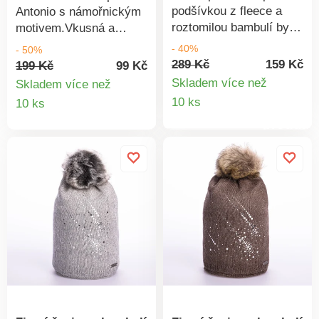
podšívkou z fleece a
Antonio s námořnickým
roztomilou bambulí by
motivem.Vkusná a
neměla scházet ve vaší
stylová, vhodná pro
- 40%
- 50%
zimní výbavě. Nedovolte
všechna roční
289 Kč
159 Kč
199 Kč
99 Kč
zimě, aby vás
období.Materiál: 100%
Skladem více než
Skladem více než
překvapila a vybírejte už
bavlna.Rozměr: unisex
Detail
Detail
10 ks
10 ks
dnes! Slušet bude všem
(dámská i pánská).
produkt
produktu
věkovým kategoriím.
Složení: 100% akryl,
podšívka z fleece.