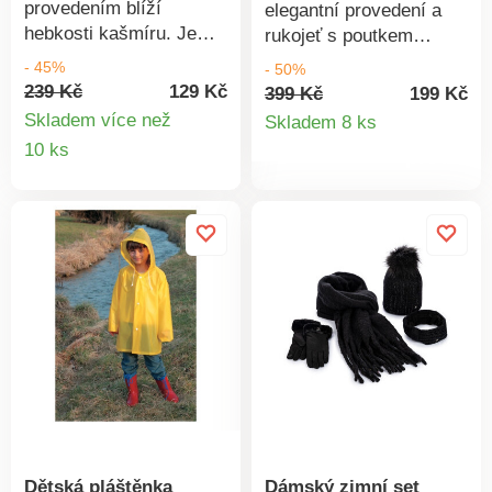
provedením blíží
elegantní provedení a
hebkosti kašmíru. Je
rukojeť s poutkem
vysoce hřejivá a
skvěle padnoucí do
- 45%
- 50%
příjemná na
ruky. Průměr otevřeného
239 Kč
129 Kč
399 Kč
199 Kč
nošení.Materiál: 100%
Detail
deštníku: 98 cm.
Skladem více než
Skladem 8 ks
polyester. Dámská
Rozložený: 56 cm.
Detail
10 ks
produkt
šálaJemná a
Složený: 31 cm.
produktu
měkkáHřejivá
Materiál: 100%
polyester.
Dětská pláštěnka
Dámský zimní set