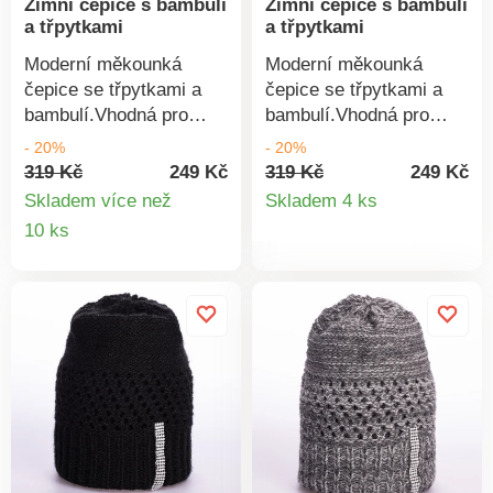
Zimní čepice s bambulí
Zimní čepice s bambulí
a třpytkami
a třpytkami
Moderní měkounká
Moderní měkounká
čepice se třpytkami a
čepice se třpytkami a
bambulí.Vhodná pro
bambulí.Vhodná pro
sportovní i elegantní
sportovní i elegantní
- 20%
- 20%
outfit.Materiál: 100%
outfit.Materiál: 100%
319 Kč
249 Kč
319 Kč
249 Kč
Detail
akryl.
akryl.
Skladem více než
Skladem 4 ks
Detail
10 ks
produkt
produktu