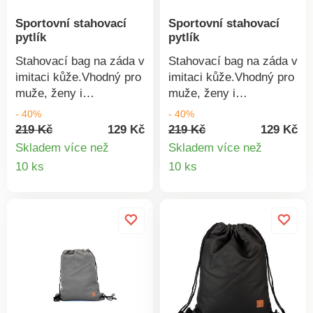
Sportovní stahovací
Sportovní stahovací
pytlík
pytlík
Stahovací bag na záda v
Stahovací bag na záda v
imitaci kůže.Vhodný pro
imitaci kůže.Vhodný pro
muže, ženy i
muže, ženy i
děti.Praktický.Rozměry:
děti.Praktický.Rozměry:
- 40%
- 40%
35 x 40 cm.Materiál:
35 x 40 cm.Materiál:
219 Kč
129 Kč
219 Kč
129 Kč
100% polyurethan.
100% polyurethan.
Skladem více než
Skladem více než
Detail
Detail
10 ks
10 ks
produktu
produkt