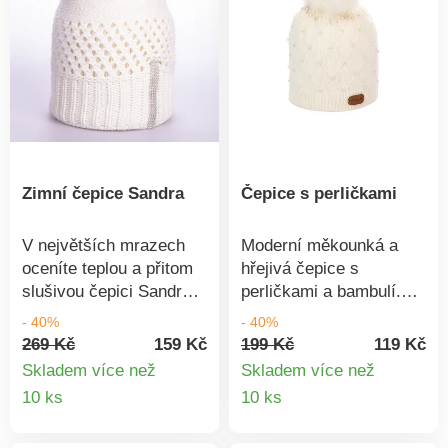
Zimní čepice Sandra
Čepice s perličkami
V největších mrazech
Moderní měkounká a
oceníte teplou a přitom
hřejivá čepice s
slušivou čepici Sandra s
perličkami a bambulí.
ozdobou ze třpytivých
Vhodná pro sportovní i
- 40%
- 40%
kamínků.Materiál: 100%
elegantní outfit. Materiál:
269 Kč
159 Kč
199 Kč
119 Kč
akryl.
100% akryl.
Skladem více než
Skladem více než
Detail
Detail
10 ks
10 ks
produktu
produkt