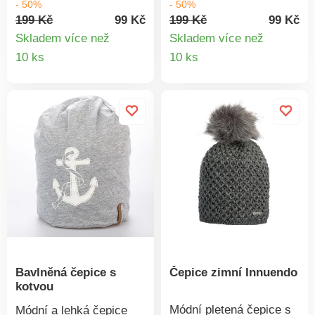
- 50%
- 50%
vhodná pro všechna
všechna roční
199 Kč
99 Kč
199 Kč
99 Kč
roční
období.Materiál: 100%
Skladem více než
Skladem více než
období.Materiál:100%
bavlna.Rozměr: unisex
Detail
Detail
10 ks
10 ks
bavlna.Rozměr: unisex
(dámská i pánská).
produktu
produkt
(dámská i
pánská). Bavlněná
čepice s
kotvouLehká100%
bavlnaUnisex
Bavlněná čepice s
Čepice zimní Innuendo
kotvou
Módní pletená čepice s
Módní a lehká čepice