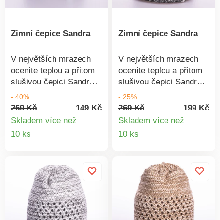
Zimní čepice Sandra
Zimní čepice Sandra
V největších mrazech
V největších mrazech
oceníte teplou a přitom
oceníte teplou a přitom
slušivou čepici Sandra s
slušivou čepici Sandra s
ozdobou ze třpytivých
ozdobou ze třpytivých
- 40%
- 25%
kamínků. Materiál:
kamínků. Materiál:
269 Kč
149 Kč
269 Kč
199 Kč
100% akryl.
100% akryl.
Skladem více než
Skladem více než
Detail
Detail
10 ks
10 ks
produktu
produkt