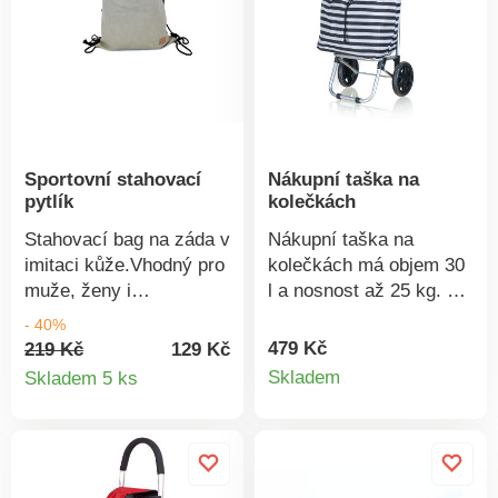
Sportovní stahovací
Nákupní taška na
pytlík
kolečkách
Stahovací bag na záda v
Nákupní taška na
imitaci kůže.Vhodný pro
kolečkách má objem 30
muže, ženy i
l a nosnost až 25 kg. Je
děti.Praktický.Rozměry:
ideální pomocník pro
- 40%
35 x 40 cm.Materiál:
těžší nákupy. Tašku po
479 Kč
219 Kč
129 Kč
Detail
Detail
100% polyurethan.
odejmutí z lehké
Skladem
Skladem 5 ks
konstrukce snadno
produkt
produktu
umyjete. Taška má
ergonomickou rukojeť.
Konstrukce je zpevněná
kovovou odkládací