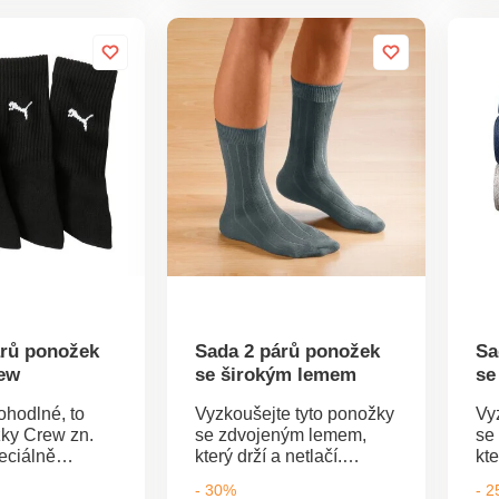
chu, navíc
Dvojitý pružný lem. Sada
Ze
ké a
3 párů. Standard 100
Pl
ační. Standard
podle Oeko-Tex (n° CQ
po
Oeko-Tex (n°
1216 / 3 IFTH). Tato
St
3). Tato
známka označuje textilní
Oe
ačuje textilní
výrobky, které byly
IF
eré byly
podrobeny laboratorním
ozn
laboratorním
testům na široké
kt
široké
spektrum škodlivých látek
la
kodlivých látek
a výrobek je bezpečný
ši
je bezpečný
nad rámec platných
ško
 platných
norem. Lze prát v pračce.
vý
te na 30 °C.
rá
Lze
árů ponožek
Sada 2 párů ponožek
Sa
ew
se širokým lemem
se
hodlné, to
Vyzkoušejte tyto ponožky
Vy
ky Crew zn.
se zdvojeným lemem,
se
ciálně
který drží a netlačí.
kte
ro sportovní
Dopřejte svým nohám
Do
- 30%
- 
loché švy.
pohodlí! Ponožky mají
po