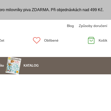
 pro milovníky piva ZDARMA. Při objednávkách nad 499 Kč.
Blog
Způsoby doručení
čet
Oblíbené
Košík
KATALOG
éto