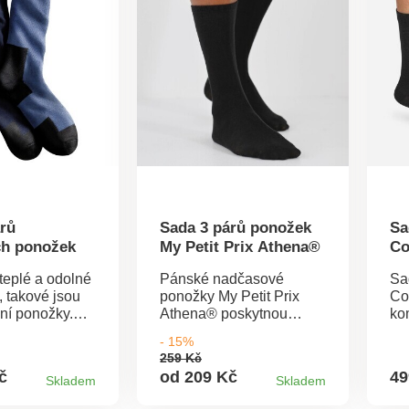
vojitý
mo
lem, který
mo
tra plochá
St
esílená pata.
Oe
pračce.
IF
ozn
kt
la
ši
ško
vý
rá
Pe
rů
Sada 3 párů ponožek
Sa
ch ponožek
My Petit Prix Athena®
Co
 teplé a odolné
Pánské nadčasové
Sa
, takové jsou
ponožky My Petit Prix
Co
vní ponožky.
Athena® poskytnou
ko
vojený
optimální pohodlí a navíc
pr
- 15%
lem. Pata i
za příjemnou cenu.
Vý
259 Kč
u zesílené
Jemný, prodyšný úplet.
pr
č
od 209 Kč
49
Skladem
Skladem
Viafil, což je
Optimální pohodlí.
Je
kno s úpravou
Zesílená pata a špička.
Že