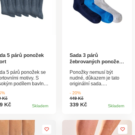
da 5 párů ponožek
Sada 3 párů
ort
žebrovaných ponožek
s proužky
da 5 párů ponožek se
Ponožky nemusí být
ortovními motivy. S
nudné, důkazem je tato
sokým podílem bavlny,
originální sada.
odyšné a příjemné na
Žebrované zakončení v
35%
- 20%
šení. Pevná tkanina.
horní části holeně.
9 Kč
449 Kč
člivé zakončení, extra
Dvojitý lem, který netlačí.
9 Kč
339 Kč
Skladem
Skladem
ochá špička. Pružný
Na holeni pruhy.
jitý lem, který netlačí.
Standard 100 podle
sílená pata a špička. 5
Oeko-Tex (n° CQ 1216 /
dnobarevných černých
1(nebo 2 nebo 3 nebo 4)
rů nebo 5 džínově
IFTH). Tato známka