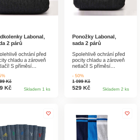
dlivých látek a
robek je bezpečný nad
mec platných norem.
 prát v pračce.
dkolenky Labonal,
Ponožky Labonal,
da 2 párů
sada 2 párů
olehlivě ochrání před
Spolehlivě ochrání před
city chladu a zároveň
pocity chladu a zároveň
lačí! S příměsí
netlačí! S příměsí
ejivého vlákna
hřejivého vlákna
45%
- 50%
ermocool. Netlačí. Bez
Thermocool. Netlačí. Bez
199 Kč
1 099 Kč
uženky. Pata a špička
pruženky. Pata a špička
9 Kč
529 Kč
Skladem 1 ks
Skladem 2 ks
sílená. Sada 2 párů.
zesílená. Sada 2 párů.
robené ve Francii.
Vyrobené ve Francii.
rte v pračce.
Perte v pračce.