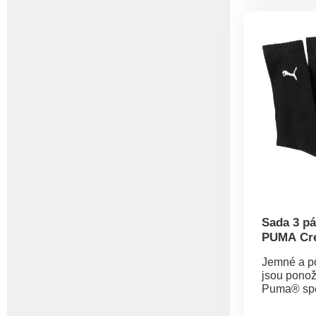
proti zápa
antialergic
termoregul
100 podle 
CQ 1216 / 
známka ozn
výrobky, kt
podrobeny 
testům na 
spektrum š
a výrobek 
nad rámec
norem. Per
Sada 3 p
PUMA Cr
Jemné a po
jsou ponož
Puma® spe
navržené p
aktivity. P