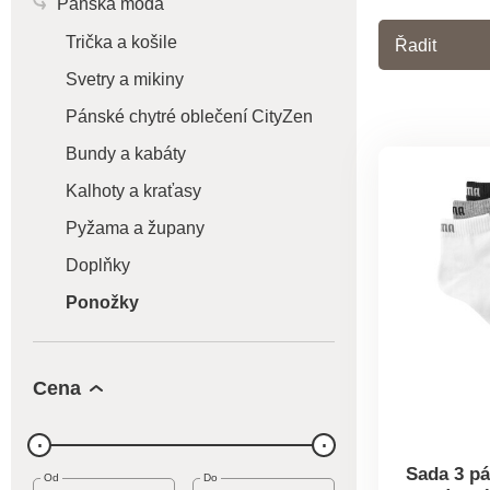
Pánská móda
Trička a košile
Řadit
Svetry a mikiny
Pánské chytré oblečení CityZen
Bundy a kabáty
Kalhoty a kraťasy
Pyžama a župany
Doplňky
Ponožky
Cena
Sada 3 pá
Od
Do