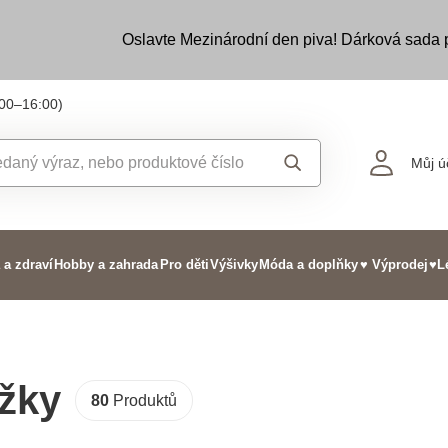
Oslavte Mezinárodní den piva! Dárková sada
:00–16:00)
Můj ú
 a zdraví
Hobby a zahrada
Pro děti
Výšivky
Móda a doplňky
♥ Výprodej
♥L
žky
80
Produktů