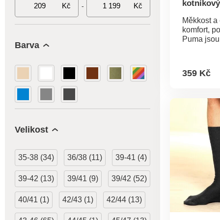
kotníkov
Kč
Kč
-
Quarter 
Měkkost a
bílé, čern
komfort, p
Puma jsou
Barva
sport! S p
které netl
prodyšné. 
359 Kč
švy. Zesíl
špička. St
podle Oeko
21.HVN.74
Tato znám
textilní vý
Velikost
podrobeny 
testům na 
spektrum š
35-38 (34)
36/38 (11)
39-41 (4)
a výrobek 
nad rámec
39-42 (13)
39/41 (9)
39/42 (52)
norem. Vo
znamená v
neutrální s
40/41 (1)
42/43 (1)
42/44 (13)
která kom
všechny s