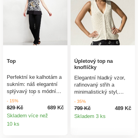
nízkým teplotám a bude
Vám teplo po celém těle.
S jemným páskem na
výstřihu - jednou top,
jednou nátělník.
Top
Úpletový top na
knoflíčky
Perfektní ke kalhotám a
Elegantní hladký vzor,
sukním: náš elegantní
rafinovaný střih a
splývavý top s módním
minimalistický styl,
potiskem. Úžasně lehký,
věnujte pozornost
- 15%
- 35%
ženský a slušivý.
módnímu topu. Výstřih
829 Kč
689 Kč
799 Kč
489 Kč
Detail
do V. Bez rukávů.
Skladem více než
Skladem 3 ks
Vpředu uprostřed
Detail
10 ks
produkt
knoflíková léga. Rovný
produktu
dolní lem. Lze prát v