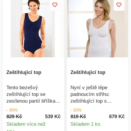
krásně formují dekolt -
krásně formují dekolt -
bez ostrých kostic.
bez ostrých kostic.
Zeštíhlující top
Zeštíhlující top
Tento bezešvý
Nyní v ještě lépe
zeštíhlující top se
padnoucím střihu:
zesílenou partií bříška
zeštíhlující top s
perfektně tvaruje a
jemnými, cíleně
- 30%
- 15%
odčaruje pryč až jednu
uspořádanými
829 Kč
539 Kč
819 Kč
679 Kč
Detail
celou velikost. Přitažlivě
infračervenými body.
Skladem více než
Skladem 1 ks
nařasený pozvedá
Formuje nejen štíhlý pas
Detail