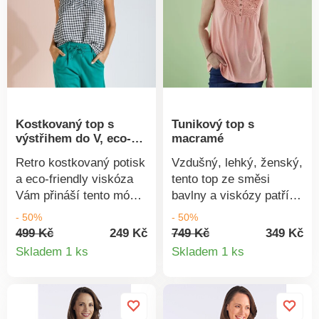
Kostkovaný top s
Tunikový top s
výstřihem do V, eco-
macramé
friendly viskóza
Retro kostkovaný potisk
Vzdušný, lehký, ženský,
a eco-friendly viskóza
tento top ze směsi
Vám přináší tento módní
bavlny a viskózy patří
top. Z pružného,
mezi oblíbené letní
- 50%
- 50%
hedvábného a eco-
kousky. Ze vzdušného
499 Kč
249 Kč
749 Kč
349 Kč
Detail
Detail
friendly úpletu. Mírně
úpletu snadného na
Skladem 1 ks
Skladem 1 ks
zakulacený výstřih do V
údržbu. Kulatý výstřih s
produktu
produkt
v členitém střihu. Úzká
knoflíčky ve vzhledu
nastavitelná ramínka.
rohoviny. Macramé
Prsní záševky. Vzadu
náprsenka s podšívkou