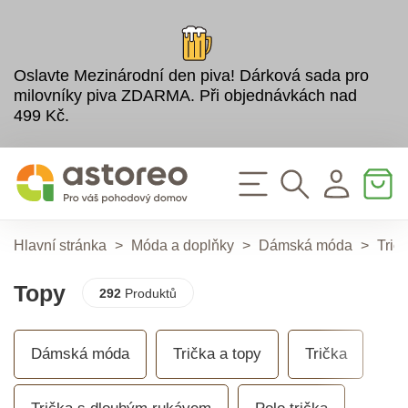
Oslavte Mezinárodní den piva! Dárková sada pro
milovníky piva ZDARMA. Při objednávkách nad
499 Kč.
Hlavní stránka
>
Móda a doplňky
>
Dámská móda
>
Trič
Topy
292
Produktů
Dámská móda
Trička a topy
Trička