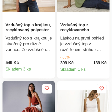
spektrum škodlivých
látek a výrobek je
bezpečný nad rámec
platných norem. Lze
Vzdušný top s krajkou,
Vzdušný top z
prát v pračce.
recyklovaný polyester
recyklovaného
polyesteru
Vzdušný top s krajkou je
Láskou na první pohled
stvořený pro různé
je vzdušný top v
variace. Ze vzdušného
rozšířeném střihu z
krepu. Výstřih do "V" a
recyklovaného
- 65%
průramky zdobené
polyesteru. Pružný
549 Kč
399 Kč
139 Kč
Detail
Detail
květinovou krajkou.
lesklý materiál. Kulatý
Skladem 3 ks
Skladem 1 ks
Prsní záševky. Rovný
uvolněný výstřih.
produktu
produkt
spodní lem. Společnost
Vzdušný střih.
Blancheporte zvolila
Rozšířený spodní lem.
recyklovaný polyester,
Společnost
čímž přispívá k boji proti
Blancheporte zvolila
plýtvání a podporuje
recyklovaný polyester,
odpovědnější spotřebu,
čímž přispívá k boji proti