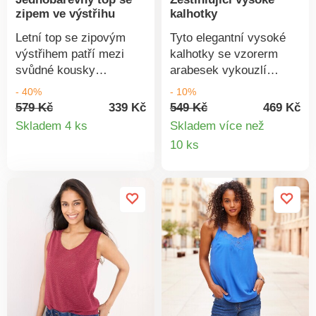
norem. Lze prát v
zipem ve výstřihu
kalhotky
pračce.
Letní top se zipovým
Tyto elegantní vysoké
výstřihem patří mezi
kalhotky se vzorerm
svůdné kousky
arabesek vykouzlí
dámského šatníku!
ploché bříško a užší
- 40%
- 10%
Výstřih do "V" na zip.
boky. Beze švů a
579 Kč
339 Kč
549 Kč
469 Kč
Detail
Bez rukávů. Pružný
pohodlné s měkkými
Skladem 4 ks
Skladem více než
spodní lem pro
povrchovými úpravami,
Detail
10 ks
produktu
halenkový look.
díky kterým se nikam
produkt
Strečový úplet pro
nezařezávají.
volnost pohybu. Lze prát
v pračce.