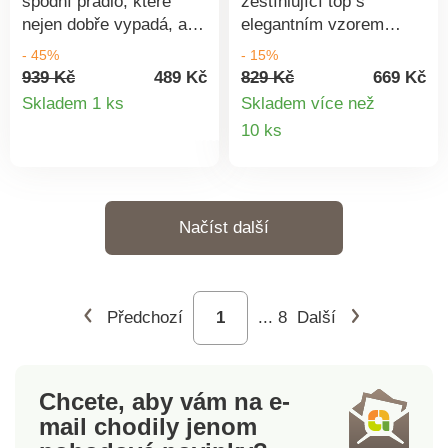
spodní prádlo, které
zeštíhlující top s
nejen dobře vypadá, ale
elegantním vzorem
i rafinovaně ukrývá!
arabesek dokonale
- 45%
- 15%
Hladký stretch materiál
zformuje a opticky
939 Kč
489 Kč
829 Kč
669 Kč
Detail
s jemným krajkovým
zeštíhlí Vaši postavu o
Skladem 1 ks
Skladem více než
vzorem se fantasticky
celou jednu konfekční
Detail
10 ks
produktu
nosí a tvaruje tělo bez
velikost. Okouzlující
produkt
omezení. Skvělý pocit
zvednuté poprsí a úleva
na kůži! Zeštíhlující top
pro záda a ramena, díky
s širokými ramínky a
širokým a komfortním
Načíst další
vypracovanými košíčky.
ramínkům, která se
nezařezávají.
Předchozí
...
8
Další
Chcete, aby vám na e-
mail
chodily jenom