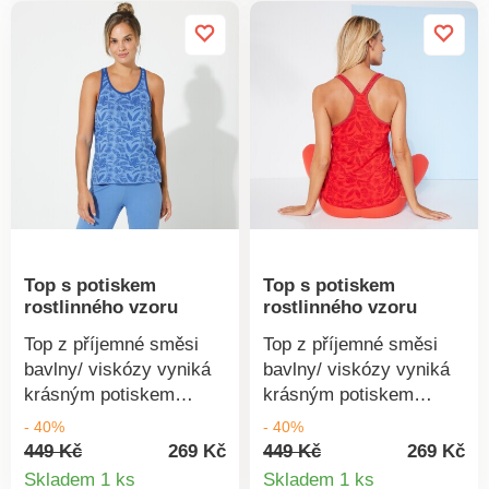
pračce.
Top s potiskem
Top s potiskem
rostlinného vzoru
rostlinného vzoru
Top z příjemné směsi
Top z příjemné směsi
bavlny/ viskózy vyniká
bavlny/ viskózy vyniká
krásným potiskem
krásným potiskem
rostlinného vzoru. Navíc
rostlinného vzoru. Navíc
- 40%
- 40%
s certifikátem Oeko-Tex!
s certifikátem Oeko-Tex!
449 Kč
269 Kč
449 Kč
269 Kč
Detail
Detail
Široké průramky,
Široké průramky,
Skladem 1 ks
Skladem 1 ks