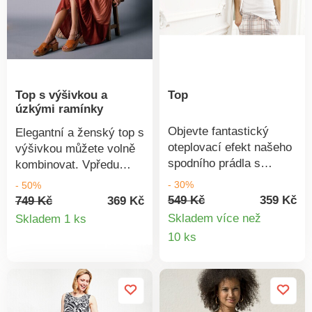
která respektuje životní
plýtvání a podporuje
prostředí. Lze prát
odpovědnější spotřebu,
v pračce.
která respektuje životní
prostředí. Lze prát
v pračce.
Top s výšivkou a
Top
úzkými ramínky
Objevte fantastický
Elegantní a ženský top s
oteplovací efekt našeho
výšivkou můžete volně
spodního prádla s
kombinovat. Vpředu
Thermolactylem. Kvalita
výstřih do "V" s
- 30%
- 50%
měkkého žerzeje je
ažurovou krajkou a
549 Kč
359 Kč
749 Kč
369 Kč
velmi prodyšná, reguluje
Detail
vlnkovaným
Skladem více než
Skladem 1 ks
vlhkost a extrémně
zakončením. Vzadu
Detail
10 ks
produktu
zahřívá, aniž byste se
rovný výstřih. Úzká
produkt
potili. Ať už lyžujete,
nastavitelná ramínka.
sáňkujete, nebo chodíte
Prsní záševky. Rovný
na zimní procházky,
spodní lem. Lze prát v
budete vzdorovat
pračce.