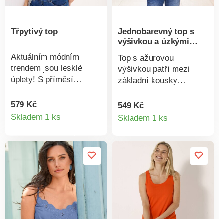
Třpytivý top
Jednobarevný top s
výšivkou a úzkými
ramínky
Aktuálním módním
Top s ažurovou
trendem jsou lesklé
výšivkou patří mezi
úplety! S příměsí
základní kousky
třpytivého vlákna. Top s
dámského šatníku.
kulatým výstřihem.
Vpředu výstřih do "V" s
579 Kč
549 Kč
Detail
Detail
Rovný spodní lem. Lze
výšivkou tón v tónu a
Skladem 1 ks
Skladem 1 ks
prát v pračce.
vlnkovaným
produktu
produkt
zakončením. Vzadu
rovný výstřih. Úzká
nastavitelná ramínka.
Prsní záševky. Rovný
spodní lem. Lze prát v
pračce.