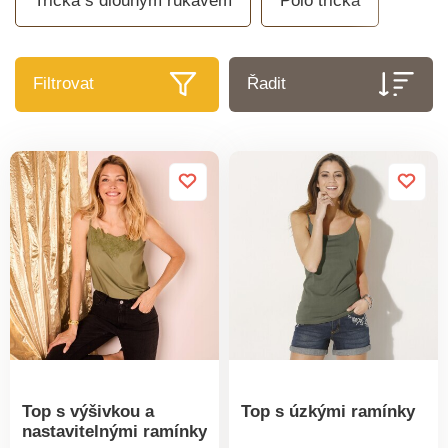
Trička s dlouhým rukávem
Polo trička
Filtrovat
Řadit
Top s výšivkou a
Top s úzkými ramínky
nastavitelnými ramínky