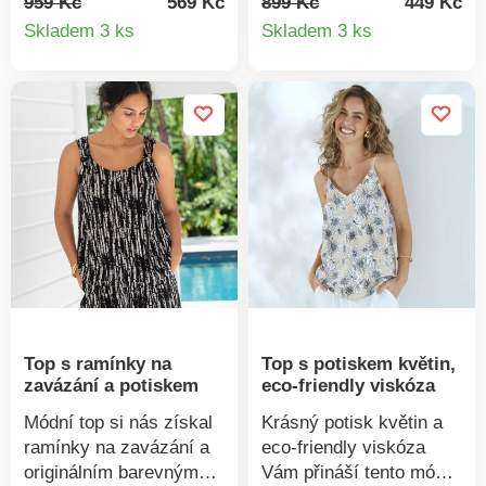
959 Kč
569 Kč
899 Kč
449 Kč
Detail
Detail
Zaoblený spodní okraj.
náprsenkou. Rovný
Skladem 3 ks
Skladem 3 ks
Zadní díl delší.
pružný zadní díl. Úzká
produktu
produkt
nastavitelná ramínka.
Prsní záševky. Rovný
spodní lem. Lze prát v
pračce.
Top s ramínky na
Top s potiskem květin,
zavázání a potiskem
eco-friendly viskóza
Módní top si nás získal
Krásný potisk květin a
ramínky na zavázání a
eco-friendly viskóza
originálním barevným
Vám přináší tento módní