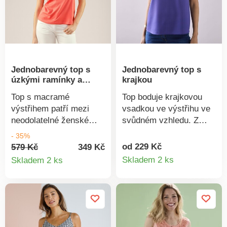
ICEA-GOTS-21-2712),
který zaručuje, že
výrobek obsahuje
nejméně 95 %
certifikovaných
ekologických vláken. Z
Jednobarevný top s
Jednobarevný top s
bavlny pocházející z
úzkými ramínky a
krajkou
biologického
krajkou
zemědělství, pěstované
Top s macramé
Top boduje krajkovou
bez použití pesticidů,
výstřihem patří mezi
vsadkou ve výstřihu ve
hnojiv a chemických
neodolatelné ženské
svůdném vzhledu. Z
prostředků. Lze prát v
kousky! Výstřih do V s
lehkého a vzdušného
- 35%
pračce.
macramé a vlnkovaným
krepu, který lichotí
od 229 Kč
579 Kč
349 Kč
Detail
Detail
zakončením. Úzká
postavě. Zakulacený
Skladem 2 ks
Skladem 2 ks
nastavitelná ramínka.
výstřih do "V" s krajkou.
produkt
produktu
Rovný spodní lem. Lze
Prsní záševky.
prát v pračce.
Zakulacený dolní lem.
Jednobarevný. Lze prát
v pračce.