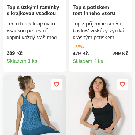
Top s úzkými ramínky
Top s potiskem
s krajkovou vsadkou
rostlinného vzoru
Tento top s krajkovou
Top z příjemné směsi
vsadkou perfektně
bavlny/ viskózy vyniká
doplní každý Váš model.
krásným potiskem
Vpředu výstřih do "V",
rostlinného vzoru. Navíc
- 35%
vzadu rovný. Krajková
s certifikátem Oeko-Tex!
289 Kč
479 Kč
299 Kč
Detail
Detail
vsadka ve výstřihu.
Široké průramky,
Skladem 1 ks
Skladem 4 ks
Úzká nastavitelná
ramínka ve sportovním
produktu
produkt
ramínka. Rovný spodní
střihu. Kulatý výstřih.
lem. Z pružného
Standard 100 podle
padnoucího materiálu.
Oeko-Tex (n° CQ 1216 /
Lze prát v pračce.
3 IFTH). Tato známka
označuje textilní
výrobky, které byly
podrobeny laboratorním
testům na široké
spektrum škodlivých
látek a výrobek je