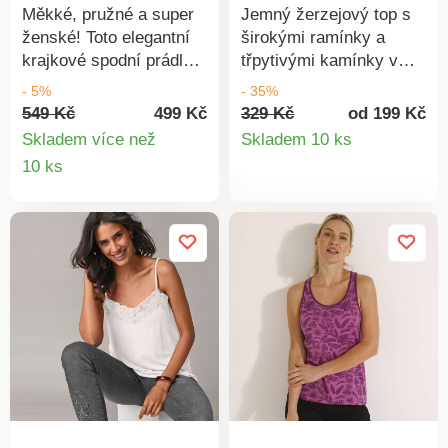
Měkké, pružné a super
Jemný žerzejový top s
ženské! Toto elegantní
širokými ramínky a
krajkové spodní prádlo
třpytivými kamínky v
rozmazluje a hladí
dekoltu - velmi slušivý a
- 5%
- 35%
pokožku. Skvělý pocit
slavnostní.
549 Kč
499 Kč
329 Kč
od 199 Kč
Detail
při nošení!
Skladem více než
Skladem 10 ks
Detail
10 ks
produkt
produktu