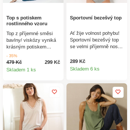
bezpečný nad rámec
platných norem. Lze
Top s potiskem
Sportovní bezešvý top
prát v pračce.
rostlinného vzoru
Ať žije volnost pohybu!
Top z příjemné směsi
Sportovní bezešvý top
bavlny/ viskózy vyniká
se velmi příjemně nosí.
krásným potiskem
Kulatý výstřih. Bezešvý.
rostlinného vzoru. Navíc
- 35%
Rovný spodní lem.
s certifikátem Oeko-Tex!
289 Kč
479 Kč
299 Kč
Detail
Zakončení lemem. Perte
Detail
Široké průramky,
Skladem 6 ks
Skladem 1 ks
na 30 °C.
ramínka ve sportovním
produkt
produktu
střihu. Kulatý výstřih.
Standard 100 podle
Oeko-Tex (n° CQ 1216 /
3 IFTH). Tato známka
označuje textilní
výrobky, které byly
podrobeny laboratorním
testům na široké