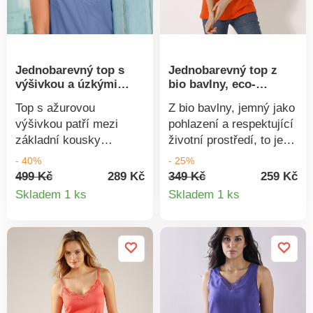
Jednobarevný top s
Jednobarevný top z
výšivkou a úzkými
bio bavlny, eco-
ramínky
friendly
Top s ažurovou
Z bio bavlny, jemný jako
výšivkou patří mezi
pohlazení a respektující
základní kousky
životní prostředí, to je
dámského šatníku.
jednobarevný top v eco-
- 40%
- 25%
Vpředu výstřih do "V" s
friendly verzi! Milujeme
499 Kč
289 Kč
349 Kč
259 Kč
Detail
Detail
výšivkou tón v tónu a
jeho volný střih a
Skladem 1 ks
Skladem 1 ks
vlnkovaným
uvolněný výstřih. Kulatý
produktu
produkt
zakončením. Vzadu
výstřih. Rovný spodní
rovný výstřih. Úzká
lem. Produkt vyrobený z
nastavitelná ramínka.
bio bavlny s certifikátem
Prsní záševky. Rovný
GOTS (Global Organic
spodní lem. Lze prát v
Textile Standard od GCL
pračce.
International LTD - n°