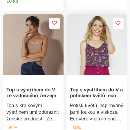
10 ks
produkt
poprsí a ulehčuje díky
a ploché bříško.
produktu
na zádech překříženým
Napomáhá stimulovat
ramínkům.
metabolismus a kila
půjdou rázem snadněji
dolů.
Top s výstřihem do V
Top s výstřihem do V a
ze vzdušného žerzeje
potiskem květů, eco-
friendly viskóza
Top s krajkovým
Potisk květů inspirovaný
výstřihem umí zdůraznit
jarní loukou a viskóza
ženské přednosti. Ze
EcoVero v eco-friendly
vzdušného žerzeje
verzi, užijte si krásný
- 60%
- 50%