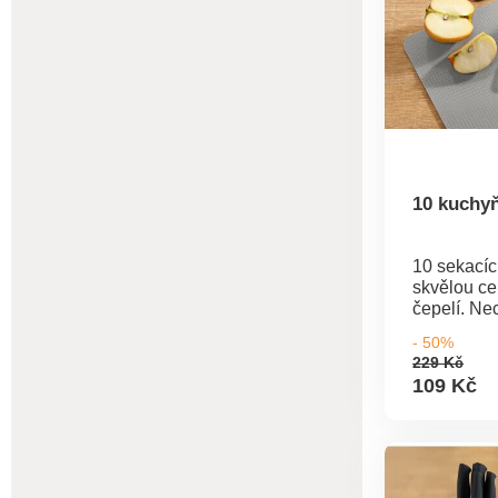
přitom velm
porovnání 
kuchyňským
10 kuchy
10 sekacíc
skvělou cen
čepelí. Ne
překvapit,
- 50%
jsme pro V
229 Kč
109 Kč