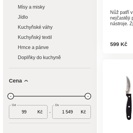
Mísy a misky
Nůž patří 
Jídlo
nejčastěji
nástroje. Z
Kuchyňské váhy
nevystačím
a potřebuj
Kuchyňský textil
mnohem ví
599 Kč
nože je vel
Hrnce a pánve
pomocník, 
Doplňky do kuchyně
udrží poh
očích. Je 
plastovými
které zajist
bezpečné u
Cena
by utrpěla 
Materiál: d
Stojan na 
a praktick
Od
Do
Bezpečně 
Kč
Kč
-
ztupení• N
ruce