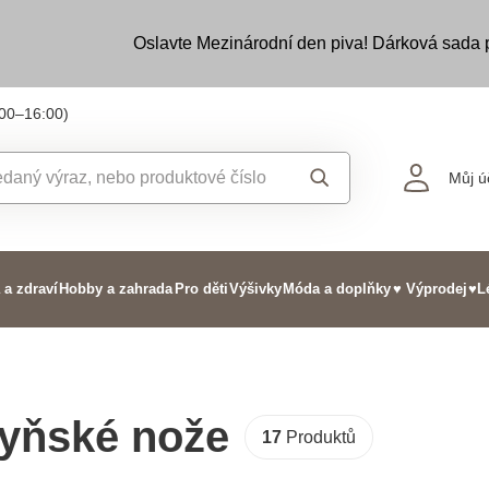
Oslavte Mezinárodní den piva! Dárková sada
:00–16:00)
Můj ú
 a zdraví
Hobby a zahrada
Pro děti
Výšivky
Móda a doplňky
♥ Výprodej
♥L
yňské nože
17
Produktů