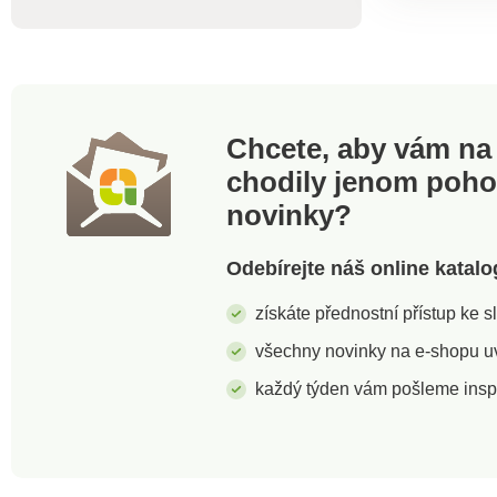
Další kuch
možné ulož
kovového 
košíku. Vš
a nože se 
zásuvkách
údržba. Ze
Chcete, aby vám na 
má protisk
chodily jenom poh
podložky, 
k poškoze
novinky?
linky nebo
není vhodn
nože jsou
Odebírejte náš online katalo
myčky. Po 
dobře vysu
získáte přednostní přístup ke 
používání
dochází k
všechny novinky na e-shopu uvi
tupení ostří
každý týden vám pošleme insp
akáciové dř
kov – koší
ocel – čepe
rukojeť no
stojan 16 x
Sada obsah