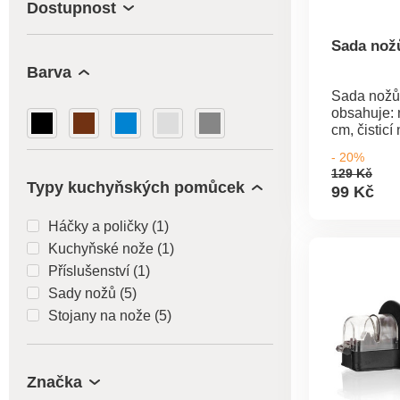
Dostupnost
Sada nožů
Barva
Sada nožů 
obsahuje: 
cm, čisticí
nůž na zel
- 20%
Tloušťka č
129 Kč
mm. Materi
Typy kuchyňských pomůcek
99 Kč
ocel.Sada
ksNože: na
Háčky a poličky (1)
a čisticíN
Kuchyňské nože (1)
Příslušenství (1)
Sady nožů (5)
Stojany na nože (5)
Značka