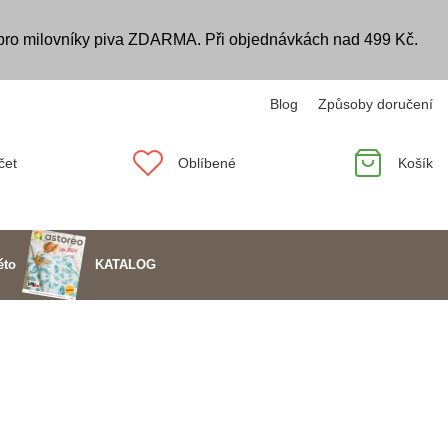
 pro milovníky piva ZDARMA. Při objednávkách nad 499 Kč.
Blog
Způsoby doručení
čet
Oblíbené
Košík
KATALOG
éto