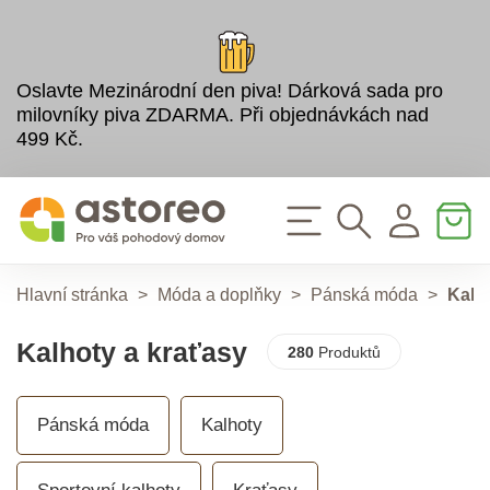
Oslavte Mezinárodní den piva! Dárková sada pro
milovníky piva ZDARMA. Při objednávkách nad
499 Kč.
Hlavní stránka
>
Móda a doplňky
>
Pánská móda
>
Kalh
Kalhoty a kraťasy
280
Produktů
Pánská móda
Kalhoty