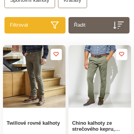
Sportovní kalhoty
Kraťasy
Filtrovat
Řadit
Twillové rovné kalhoty
Chino kalhoty ze
strečového kepru,