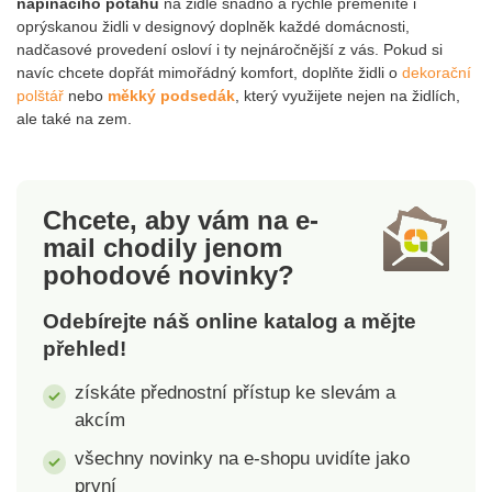
napínacího potahu
na židle snadno a rychle přeměníte i
norem. Pro ochranu
oprýskanou židli v designový doplněk každé domácnosti,
životního prostředí
nadčasové provedení osloví i ty nejnáročnější z vás. Pokud si
doporučujeme prát na 30
navíc chcete dopřát mimořádný komfort, doplňte židli o
dekorační
°C a sušit na vzduchu.
polštář
nebo
měkký podsedák
, který využijete nejen na židlích,
ale také na zem.
Chcete, aby vám na e-
mail
chodily jenom
pohodové novinky?
Odebírejte náš online katalog a mějte
přehled!
získáte přednostní přístup ke slevám a
akcím
všechny novinky na e-shopu uvidíte jako
první