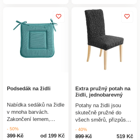
produktu
produkt
barvami. Uvnitř
Pružný spodní lem.
pohodlná měkká výplň,
Prodáváno jednotlivě.
prošívané. Na zavázání.
Snadno se natáhne a
stáhne. Perte na 30 °C v
souladu s ochranou
životního prostředí; také
Vám doporučujeme sušit
volně na vzduchu.
Podsedák na židli
Extra pružný potah na
židli, jednobarevný
Nabídka sedáků na židle
Potahy na židli jsou
v mnoha barvách.
skutečně pružné do
Zakončení lemem,
všech směrů, přizpůsobí
uprostřed švy. Nemusíte
se všem výškám opěrek
- 50%
- 40%
se bát sklouzávání,
i sedáků židlí. Dodejte
399 Kč
od 199 Kč
899 Kč
519 Kč