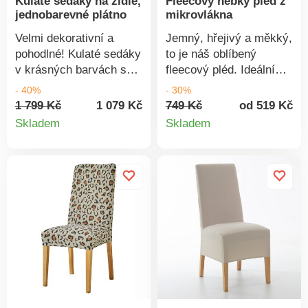
Kulaté sedáky na židle,
Fleecový hebký pléd z
byly podrobeny
jednobarevné plátno
mikrovlákna
laboratorním testům na
široké spektrum
Velmi dekorativní a
Jemný, hřejivý a měkký,
škodlivých látek a
pohodlné! Kulaté sedáky
to je náš oblíbený
výrobek je bezpečný
v krásných barvách s
fleecový pléd. Ideální
nad rámec platných
vázačkami na uchycení.
pro chladné večery.
- 40%
- 30%
norem. Lze prát v
Dodají Vašim židlím styl
Zakončení lemem.
1 799 Kč
1 079 Kč
749 Kč
od 519 Kč
pračce.
Detail
Detail
a rozzáří interiér
Skladem
Skladem
krásnými barvami.
produktu
produkt
Uvnitř pohodlná měkká
výplň, prošívané. Na
zavázání.