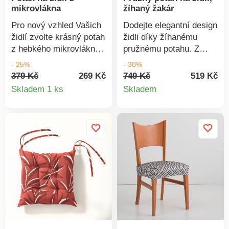
mikrovlákna
žíhaný žakár
Pro nový vzhled Vašich
Dodejte elegantní design
židlí zvolte krásný potah
židli díky žíhanému
z hebkého mikrovlákna.
pružnému potahu. Z
Pro celopotažení včetně
pružného žíhaného
- 25%
- 30%
zádově opěrky, sedáku
žakáru. Pro
379 Kč
269 Kč
749 Kč
519 Kč
Detail
Detail
a horní části nohou
celopotažení židle.
Skladem 1 ks
Skladem
židle. Standard 100
Pružný spodní lem.
produktu
produkt
podle Oeko-Tex. Tato
Rychle se natáhne a
známka označuje
stáhne. Vyrobeno ve
textilní výrobky, které
Španělsku. Lze prát v
byly podrobeny
pračce.
laboratorním testům na
široké spektrum
škodlivých látek a
výrobek je bezpečný
nad rámec platných
norem. Pro ochranu
životního prostředí