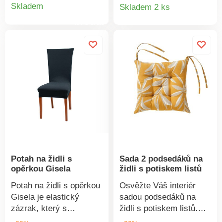
Detail
protože mají šňůrky na
Detail
své jídelně novou tvář.
Skladem
Skladem 2 ks
zavazování.
Standard 100 podle
produktu
produkt
Oeko-Tex (n° CQ 1216 /
1) . Tato známka
označuje textilní
výrobky, které byly
podrobeny laboratorním
testům na široké
spektrum škodlivých
látek a výrobek je
bezpečný nad rámec
platných norem. Pro
ochranu životního
prostředí doporučujeme
Potah na židli s
Sada 2 podsedáků na
prát na 30 °C a sušit
opěrkou Gisela
židli s potiskem listů
volně na vzduchu.
Potah na židli s opěrkou
Osvěžte Váš interiér
Gisela je elastický
sadou podsedáků na
zázrak, který s
židli s potiskem listů.
atmosférou domova
Originální potisk. Prošití