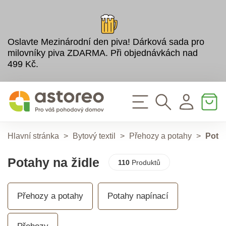
Oslavte Mezinárodní den piva! Dárková sada pro
milovníky piva ZDARMA. Při objednávkách nad
499 Kč.
Hlavní stránka
>
Bytový textil
>
Přehozy a potahy
>
Potah
Potahy na židle
110
Produktů
Přehozy a potahy
Potahy napínací