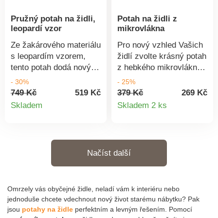
Pružný potah na židli,
Potah na židli z
leopardí vzor
mikrovlákna
Ze žakárového materiálu
Pro nový vzhled Vašich
s leopardím vzorem,
židlí zvolte krásný potah
tento potah dodá nový
z hebkého mikrovlákna.
vzhled každé židli. Z
Pro celopotažení včetně
- 30%
- 25%
pružného žakáru s
zádově opěrky, sedáku
749 Kč
519 Kč
379 Kč
269 Kč
Detail
Detail
leopardím vzorem a
a horní části nohou
Skladem
Skladem 2 ks
texturovaným efektem.
židle. Standard 100
produktu
produkt
Pro celopotažení židle.
podle Oeko-Tex. Tato
Pružný spodní lem.
známka označuje
Rychle se natáhne a
textilní výrobky, které
Načíst další
stáhne. Vyrobeno ve
byly podrobeny
Španělsku. Lze prát v
laboratorním testům na
pračce.
široké spektrum
Omrzely vás obyčejné židle, neladí vám k interiéru nebo
škodlivých látek a
jednoduše chcete vdechnout nový život starému nábytku? Pak
výrobek je bezpečný
jsou
potahy na židle
perfektním a levným řešením. Pomocí
nad rámec platných