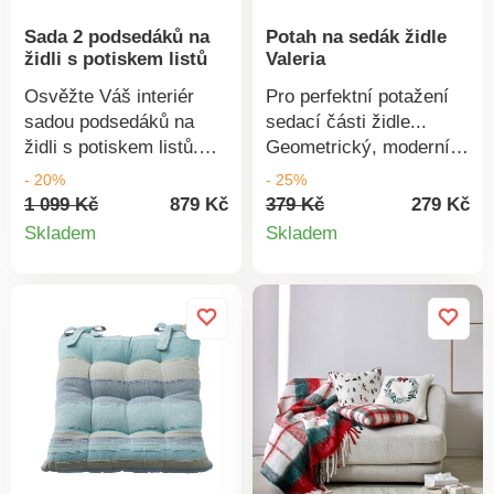
doporučujeme prát na 30
Sada 2 podsedáků na
Potah na sedák židle
°C a sušit na vzduchu.
židli s potiskem listů
Valeria
Osvěžte Váš interiér
Pro perfektní potažení
sadou podsedáků na
sedací části židle...
židli s potiskem listů.
Geometrický, moderní a
Originální potisk. Prošití
šik, tento potah na
- 20%
- 25%
do bodů, šňůrky pro
sedák židle se postará o
1 099 Kč
879 Kč
379 Kč
279 Kč
Detail
Detail
zavázání. V sadě 2
nový look. Pružný,
Skladem
Skladem
stejných kusů.
snadno se přizpůsobí.
produktu
produkt
Pružný spodní lem.
Prodáváno jednotlivě.
Snadno se natáhne a
stáhne. Perte na 30 °C v
souladu s ochranou
životního prostředí; také
Vám doporučujeme sušit
volně na vzduchu.