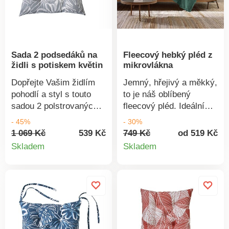
látek a výrobek je
byly podrobeny
bezpečný nad rámec
laboratorním testům na
platných norem. Pro
široké spektrum
ochranu životního
škodlivých látek a
Sada 2 podsedáků na
Fleecový hebký pléd z
prostředí doporučujeme
výrobek je bezpečný
židli s potiskem květin
mikrovlákna
prát na 30 °C a sušit
nad rámec platných
volně na vzduchu.
norem. Lze prát v
Dopřejte Vašim židlím
Jemný, hřejivý a měkký,
pračce.
pohodlí a styl s touto
to je náš oblíbený
sadou 2 polstrovaných
fleecový pléd. Ideální
podsedáků! Jedna
pro chladné večery.
- 45%
- 30%
strana s potiskem plným
Zakončení lemem.
1 069 Kč
539 Kč
749 Kč
od 519 Kč
Detail
Detail
svěžesti, druhá strana v
Skladem
Skladem
decentním
produktu
produkt
jednobarevném
provedení, skvělé do
každého interiéru. 1
strana s potiskem
květin. 1 jednobarevná
strana. Prošití do bodů,