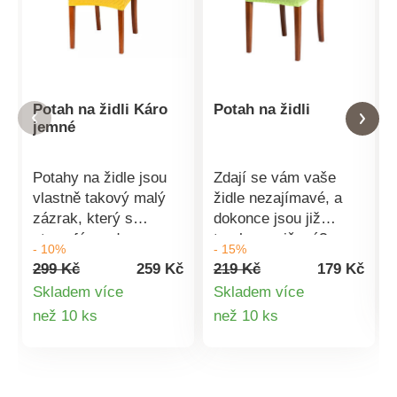
Potah na židli Káro
Potah na židli
jemné
Potahy na židle jsou
Zdají se vám vaše
vlastně takový malý
židle nezajímavé, a
zázrak, který s
dokonce jsou již
atmosférou domova
trochu poničené?
- 10%
- 15%
dokáže velké věci.
Snadno a rychle
299 Kč
259 Kč
219 Kč
179 Kč
Poničené židle
provedete jejich
Skladem více
Skladem více
schovají a dodají jim
změnu s novým
Detail
Detail
než 10 ks
než 10 ks
punc novoty. Můžete
potahem. Váš domov
je obměňovat podle
tak získá nový,
produktu
produktu
libosti, jak často
neokoukaný vzhled.
chcete a domovu tím
Jednobarevný potah je