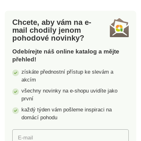
dávat nový barevný
z vysoce elastického
odstín. Materiál: 95%
a příjemného
polyester, 5%
materiálu. Materiál:
Chcete, aby vám na e-
spandex. Orientační
48% bavlna, 48%
mail
chodily jenom
rozměry: podsedák 38
modal, 4% elastan
pohodové novinky?
x 38 cm, opěradlo
Orientační rozměry:
výška 50 cm, šířka 38
podsedák 38 x 38 cm,
Odebírejte náš online katalog a mějte
cm. Motiv
opěradlo výška 50 cm,
přehled!
jednobarevný –
šířka 38 cm Snadno
plastický károvaný
ho navléknete i
získáte přednostní přístup ke slevám a
vzor Snadná obměna
vyperete Dodáváme
akcím
židlí Vysoce elastické
ve více barevných
Vhodné pro mnoho
odstínech
všechny novinky na e-shopu uvidíte jako
typů židlí Kvalitní a
první
silný materiál
každý týden vám pošleme inspiraci na
domácí pohodu
E-mail