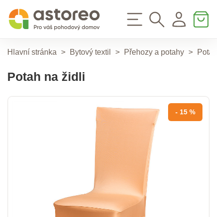
Hlavní stránka
>
Bytový textil
>
Přehozy a potahy
>
Potah
Potah na židli
- 15 %