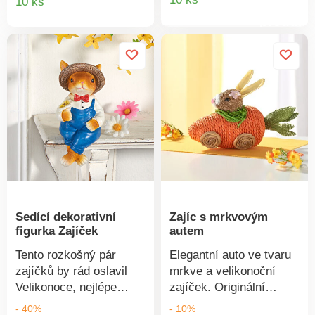
10 ks
produkt
produktu
Sedící dekorativní
Zajíc s mrkvovým
figurka Zajíček
autem
Tento rozkošný pár
Elegantní auto ve tvaru
zajíčků by rád oslavil
mrkve a velikonoční
Velikonoce, nejlépe
zajíček. Originální
společně. Jednotný
dekorace a nápad na
- 40%
- 10%