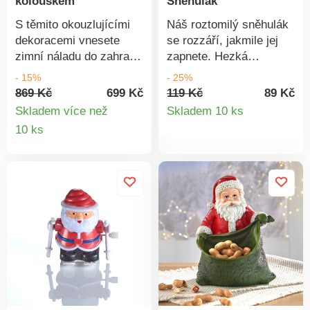
kolouškem
Sněhulák
S těmito okouzlujícími
Náš roztomilý sněhulák
dekoracemi vnesete
se rozzáří, jakmile jej
zimní náladu do zahrady
zapnete. Hezká
a sněhulák s kolouškem
dekorace i nápad na
- 15%
- 25%
vykouzlí úsměv na tváři.
dárek! LED. Provoz na
869 Kč
699 Kč
119 Kč
89 Kč
Detail
S hroty k zapíchnutí do
baterie 3 baterie LR44
Skladem více než
Skladem 10 ks
země. 2 díly. Sněhulák s
(součástí balení).
Detail
10 ks
produkt
kolouškem. Jelen s
produktu
mašlí. S hroty k
zapíchnutí do země.
Gainsborough.