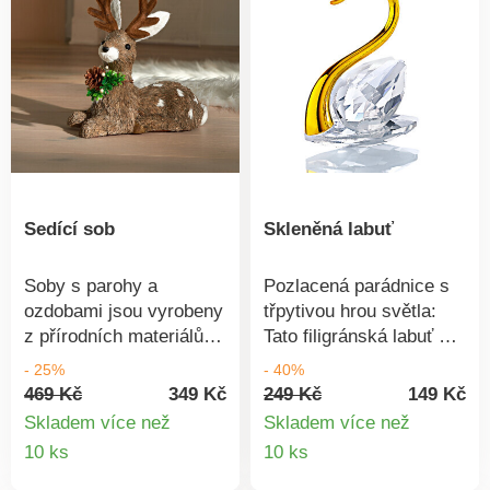
Výška 25 cm. Pro
exteriér + interiér.
Gainsborough.
Sedící sob
Skleněná labuť
Soby s parohy a
Pozlacená parádnice s
ozdobami jsou vyrobeny
třpytivou hrou světla:
z přírodních materiálů a
Tato filigránská labuť s
stanou se nádhernou
fazetovým výbrusem je
- 25%
- 40%
dekorací nejen na
skutečný klenot. Úžasný
469 Kč
349 Kč
249 Kč
149 Kč
Vánoce. Láskyplně
nápad na dárek!
Skladem více než
Skladem více než
navržený.
Detail
Detail
10 ks
10 ks
produktu
produkt