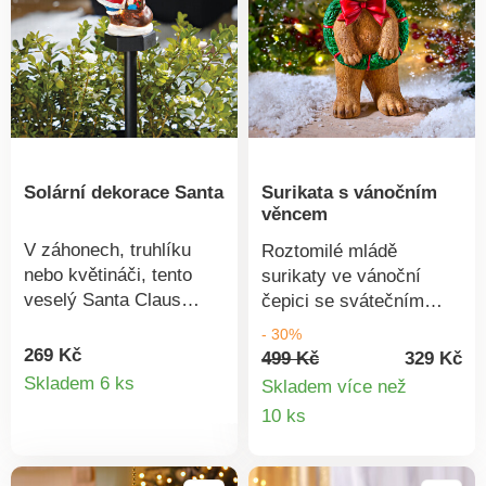
(nejsou součástí).
Solární dekorace Santa
Surikata s vánočním
věncem
V záhonech, truhlíku
Roztomilé mládě
nebo květináči, tento
surikaty ve vánoční
veselý Santa Claus
čepici se svátečním
probouzí očekávání
věncem. Jistě upoutá
- 30%
svátků. Díky solární
pozornost na balkonu
269 Kč
499 Kč
329 Kč
Detail
energii zalije Vaši
nebo terase. Odolný
Skladem 6 ks
Skladem více než
zahradu každý večer
vůči počasí. S čepicí a
Detail
10 ks
produktu
teplým bílým světlem.
zeleným věncem.
produkt
Solární pohon. S hrotem
Ideální do zahrady, na
na zapíchnutí. Teplo bílé
terasu nebo