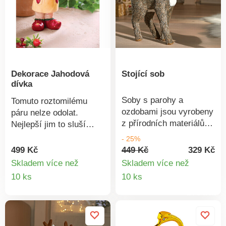
Dekorace Jahodová
Stojící sob
dívka
Soby s parohy a
Tomuto roztomilému
ozdobami jsou vyrobeny
páru nelze odolat.
z přírodních materiálů a
Nejlepší jim to sluší
stanou se nádhernou
spolu. Jednotlivý text:
- 25%
dekorací nejen na
Zamilujte se do této
449 Kč
329 Kč
499 Kč
Vánoce. S láskou
sladké dívky. Se svým
Skladem více než
Skladem více než
navrženy z přírodní
kloboučkem a botami ve
Detail
Detail
10 ks
10 ks
trávy.
tvaru jahod je skutečnou
produkt
produktu
ozdobou zahrady i
okenního parapetu.
Nápaditá dekorace.