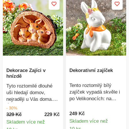
Dekorace Zajíci v
Dekorativní zajíček
hnízdě
Tento roztomilý bílý
Tyto roztomilé dlouhé
zajíček vypadá skvěle i
uši hledají domov,
po Velikonocích: na
nejraději u Vás doma.
příborníku, na parapetu
Útulnou noru si přináší s
- 30%
a na poličce. Keramika.
sebou.
249 Kč
329 Kč
229 Kč
Nápad na dárek. Eldo.
Skladem více než
Skladem více než
Detail
Detail
10 ks