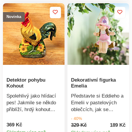
Novinka
Detektor pohybu
Dekorativní figurka
Kohout
Emelia
Spolehlivý jako hlídací
Představte si Eddieho a
pes! Jakmile se někdo
Emelii v pastelových
přiblíží, hrdý kohout
oblečcích, jak se
hlasitě zakokrhá. K
houpou na Vaší
- 40%
radosti návštěvníků,
pokojové rostlině nebo
369 Kč
329 Kč
189 Kč
avšak zastraší nezvané
na větvi venku. Nebo jak