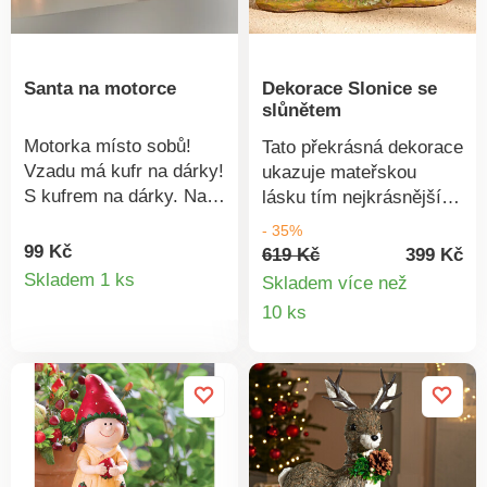
Santa na motorce
Dekorace Slonice se
slůnětem
Motorka místo sobů!
Tato překrásná dekorace
Vzadu má kufr na dárky!
ukazuje mateřskou
S kufrem na dárky. Na
lásku tím nejkrásnějším
setrvačník. Nápad na
způsobem. Skvělá
- 35%
dárek. Dodáváno bez
dekorace!
99 Kč
619 Kč
399 Kč
Detail
obsahu.
Skladem 1 ks
Skladem více než
Detail
10 ks
produktu
produkt