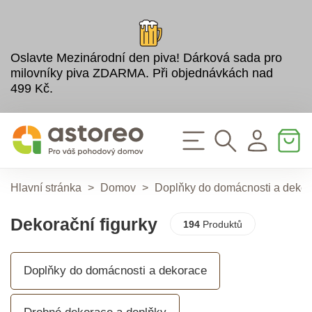
Oslavte Mezinárodní den piva! Dárková sada pro
milovníky piva ZDARMA. Při objednávkách nad
499 Kč.
Hlavní stránka
>
Domov
>
Doplňky do domácnosti a deko
Dekorační figurky
194
Produktů
Doplňky do domácnosti a dekorace