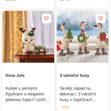
Působí báječně, pokud
produkt
produktu
visí v okně nebo volně v
prostoru! Provoz na
baterie. Objednejte si
také: 8 tužkových baterií
AA, 1,5 V 416260.
Provoz na 3 tužkové
bateri AA, 1,5V (nejsou
součástí).
Sova Jule
3 vánoční husy
Kulaté s jemnými
Skvělý nápad na
třpytkami a elegantní
dekoraci: 3 vánoční
pletenou čepicí! Uzlíček
husy v čepičkách
radosti, který si získá
přináší dárky - Veselé
- 30%