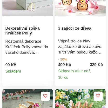
Dekorativní soška
3 zajíčci ze dřeva
Králíček Polly
Vtipná trojice hlav
Roztomilá dekorace
zajíčků ze dřeva a kovu.
Králíček Polly vnese do
Ti tři Vám budou každý
vašeho domova
den rozdávat rošťácké
jemnost, eleganci a
- 30%
úsměvy a těšit se s
dotek jara. Tento
499 Kč
329 Kč
99 Kč
Detail
Vámi na
půvabný keramický
Skladem více než
Skladem
Velikonoce.Hlava dřevo
králíček v matně bílé
Detail
10 ks
produktu
- tloušťka 2 cm. Uši z
glazuře drží v tlapkách
produkt
kovu. Ruční práce. Sada
něžnou růžovou
2 ks.
papírovou květinu,
kterou můžete snadno
vyjmout a nahradit jinou
– podle ročního období