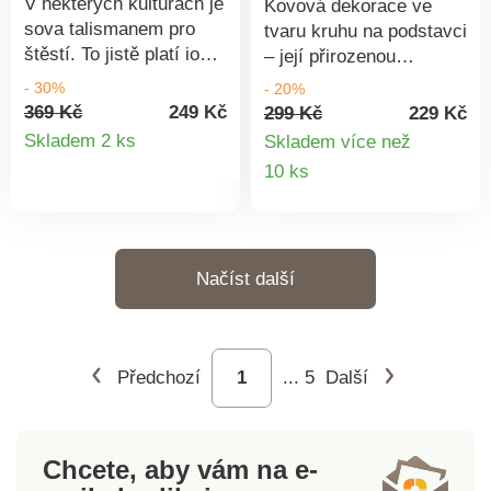
V některých kulturách je
Kovová dekorace ve
sova talismanem pro
tvaru kruhu na podstavci
štěstí. To jistě platí io
– její přirozenou
těchto
eleganci podtrhuje pruh
- 30%
- 20%
sovách.Keramika.
z provázku, do něhož
369 Kč
249 Kč
299 Kč
229 Kč
Detail
Důmyslně navrženo.
jsou zasunuty jemné
Skladem 2 ks
Skladem více než
Pečlivé zpracování.
detaily: silueta lišky,
Detail
10 ks
produktu
pírka a textilní květy.
produkt
Dokonalý kousek v
minimalisticko-boho
stylu, který vnese do
Načíst další
interiéru šarm, osobitost
a hravý nádech přírody.
Materiál: kov, přírodniny,
plast, textil. Rozměry:
Předchozí
...
5
Další
průměr 25 x 30 cm.
Chcete, aby vám na e-