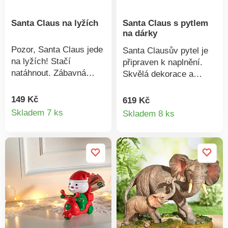
Santa Claus na lyžích
Santa Claus s pytlem
na dárky
Pozor, Santa Claus jede
Santa Clausův pytel je
na lyžích! Stačí
připraven k naplnění.
natáhnout. Zábavná
Skvělá dekorace a
natahovací hračka +
nápad na dárek! S
párty žertík. Snadné
řetízkem k zavěšení a
149 Kč
619 Kč
Detail
Detail
použití. Tip na dárek pro
přísavkou. Lze naplnit
Skladem 7 ks
Skladem 8 ks
malé i velké. Eldo.
drobnostmi. Nápad na
produktu
produkt
dárek. Eldo.