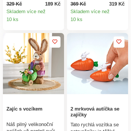
text:Tento roztomilý
dárek!Originální
329 Kč
189 Kč
369 Kč
319 Kč
zajíček by s Vámi rád
dekorace. Nápad na
Skladem více než
Skladem více než
oslavil Velikonoce. Je
dárek. Eldo.
Detail
Detail
10 ks
10 ks
vyparáděný a dokonce
produktu
produkt
si přinesl květinu.
Pečlivé zpracování.
Nápad na dárek. Eldo.
Zajíc s vozíkem
2 mrkvová autíčka se
zajíčky
Náš pilný velikonoční
Tato rychlá vozítka se