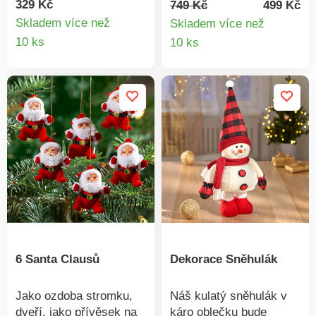
srdce každého. A to
Vánoce! Originální
329 Kč
749 Kč
499 Kč
nejen během Vánoc.
nápad na výzdobu.
Skladem více než
Skladem více než
Propracovaný design.
Detail
Detail
10 ks
10 ks
Pro vnitřní i venkovní
produktu
produkt
použití. Sada 3 ks. Eldo.
6 Santa Clausů
Dekorace Sněhulák
Jako ozdoba stromku,
Náš kulatý sněhulák v
dveří, jako přívěsek na
káro oblečku bude