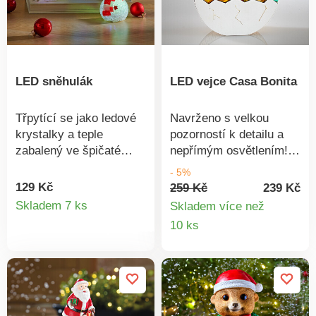
LED sněhulák
LED vejce Casa Bonita
Třpytící se jako ledové
Navrženo s velkou
krystalky a teple
pozorností k detailu a
zabalený ve špičaté
nepřímým osvětlením!
čepici a šále! Tento
Toto filigránské LED
- 5%
roztomilý sněhulák
vejce v jemných
129 Kč
259 Kč
239 Kč
Detail
nenechá nikoho na
pastelových tónech
Skladem 7 ks
Skladem více než
pochybách, že se blíží
obohatí velikonoční
Detail
10 ks
produktu
Vánoce!. Roztomilá
výzdobu.
produkt
dekorace a nápad na
dárek. LED. Provoz na
baterie. Nápad na dárek.
Eldo. Provoz na 2
knoflíkové baterie LR44