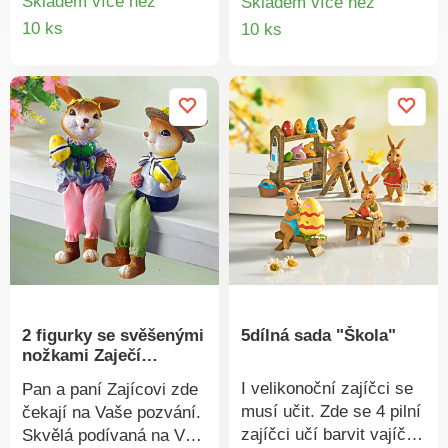
Skladem více než
Skladem více než
hosty. Jedná se o
sedí na Vašem okenním
Detail
Detail
10 ks
10 ks
dekoraci, ne o hračku.
parapetu. Rozkošný
produktu
produkt
Včetně 2 knoflíkových
pohled!Představte si
baterií LR44. Provoz na
Emelii v růžovém
baterie. Pozor! Pouze
oblečku, jak se
dekorace, nejedná se o
spokojeně houpe na
hračku!
Vaší pokojové rostlině
nebo na větvi venku.
Nebo sedí na Vašem
parapetu a každý den
Vás obdarovávají svým
okouzlujícím úsměvem.
Rozkošný pohled!
2 figurky se svěšenými
5dílná sada "Škola"
nožkami Zaječí
páreček
I velikonoční zajíčci se
Pan a paní Zajícovi zde
musí učit. Zde se 4 pilní
čekají na Vaše pozvání.
zajíčci učí barvit vajíčka
Skvělá podívaná na Váš