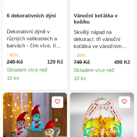
6 dekorativních dýní
Vánoční koťátka v
košíku
Dekorativní dýně v
Skvělý nápad na
různých velikostech a
dekoraci: tři vánoční
barvách - čím více, tím
koťátka ve vánočním
lépe!
košíku! Pohled na ně
- 45%
- 30%
každého zahřeje u
249 Kč
129 Kč
749 Kč
499 Kč
srdce. Nápad na
Skladem více než
Skladem více než
kouzelnou dekoraci. Pro
Detail
Detail
10 ks
10 ks
interiér + exteriér.
produktu
produkt
Gainsborough.