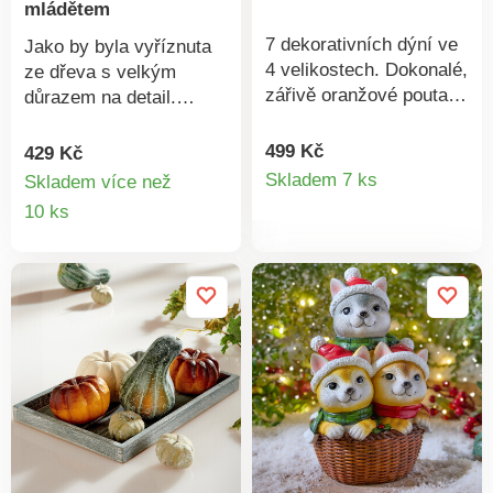
mládětem
7 dekorativních dýní ve
Jako by byla vyříznuta
4 velikostech. Dokonalé,
ze dřeva s velkým
zářivě oranžové poutače
důrazem na detail.
na podzimní výzdobu
Matka žirafa a její mládě
stolu, oslavy sklizně
– dekorace zaujme
499 Kč
429 Kč
Detail
nebo večírky
detailním zpracováním.
Skladem 7 ks
Skladem více než
Halloween.Jako
Výjev se zvláštní
Detail
10 ks
produkt
skutečné. 4 velikosti, 7
dynamikou, který dodá
produktu
ks. soupr. 7 ks. Eldo.
pokoji exotický nádech.
Filigránový vzhled
dřeva. Velice realistické.
Skvělý poutač. Eldo.