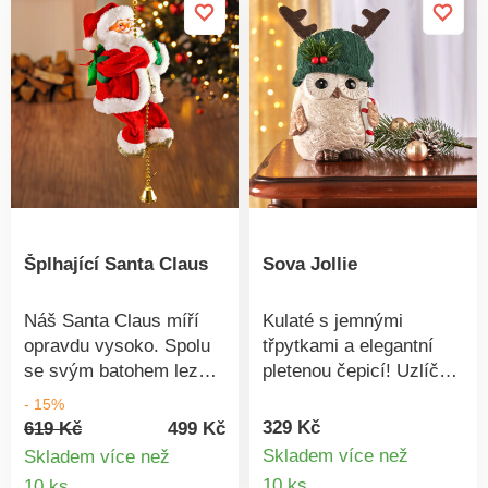
světlo. Odolná vůči
balkon&nbsp.
počasí.
Šplhající Santa Claus
Sova Jollie
Náš Santa Claus míří
Kulaté s jemnými
opravdu vysoko. Spolu
třpytkami a elegantní
se svým batohem leze
pletenou čepicí! Uzlíček
po řetízku nahoru a
radosti, který si získá
- 15%
dolů, doprovázený
srdce každého. A to
329 Kč
619 Kč
499 Kč
veselými tóny písně
nejen během Vánoc.
Skladem více než
Skladem více než
„Rolničky, rolničky“
Detail
Detail
10 ks
10 ks