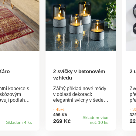
Káro
2 svíčky v betonovém
2 
vzhledu
ntní koberce s
Zářný příklad nové módy
Zv
iskózovým
v oblasti dekorací:
př
vují podlahy
elegantní svícny v šedém
př
ří teplo a dodají
betonovém vzhledu se
un
- 45%
- 
tulnost.
skleněným stínítkem -
mů
499 Kč
32
ory, odpuzují
magické a odolné vůči
sn
Skladem více
269 Kč
22
Skladem 4 ks
než 10 ks
a snadno se
počasí. S 6hodinovým
kvě
časovačem.
za
ý - skvělý
tě