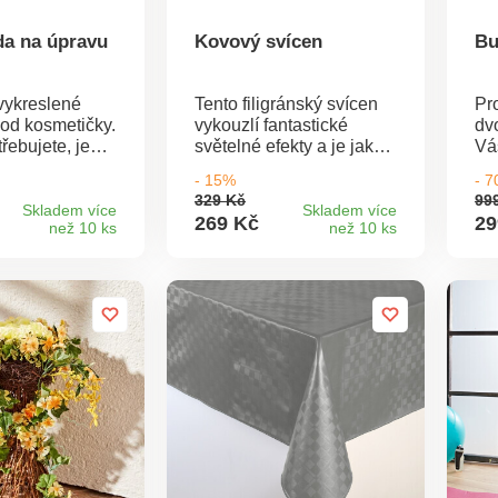
da na úpravu
Kovový svícen
Bu
vykreslené
Tento filigránský svícen
Pr
 od kosmetičky.
vykouzlí fantastické
dv
řebujete, je
světelné efekty a je jako
Vá
a obočí: 2
stvořený pro okouzlující
dl
- 15%
- 
ety na
výzdobu stolu při různých
če
329 Kč
99
 1 speciální
příležitostech.
sto
Skladem více
Skladem více
269 Kč
29
než 10 ks
než 10 ks
itvu. Záruka
ka
 ceně.
ne
2 různé pinzety
té
 nůžky + břitva
př
v 
Ma