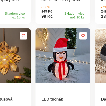
 na vánočním
hvězda Vám poskytne
de
- 30%
- 
 v adventních
skvělé nápady na
kde
149 Kč
24
h vazbách i
dekorace.
Skladem více
Skladem více
99 Kč
18
než 10 ks
než 10 ks
l, 16 x 13
í trend v
! Pečlivé
í Nápaditá
 pár
busová
LED tučňák
Ba