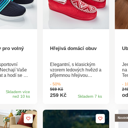
 pro volný
Hřejivá domácí obuv
Ub
portovní
Elegantní, s klasickým
Je
chají Vaše
vzorem ledových hvězd a
na
t a hodí se ke
příjemnou hřejivou
Te
xibilní
plyšovou podšívkou -
ub
- 50%
- 
dobré
naše pohodlné pantofle
sla
569 Kč
24
 lehké a
se dobře nosí i naboso.
vý
Skladem více
259 Kč
od
než 10 ks
Skladem 7 ks
Třp
třp
Je
vel
Novin