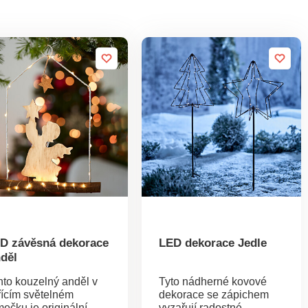
D závěsná dekorace
LED dekorace Jedle
děl
nto kouzelný anděl v
Tyto nádherné kovové
řícím světelném
dekorace se zápichem
mečku je originální
vyzařují radostné