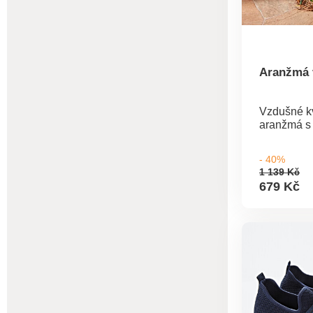
Aranžmá 
Vzdušné k
aranžmá s
- 40%
1 139 Kč
679 Kč