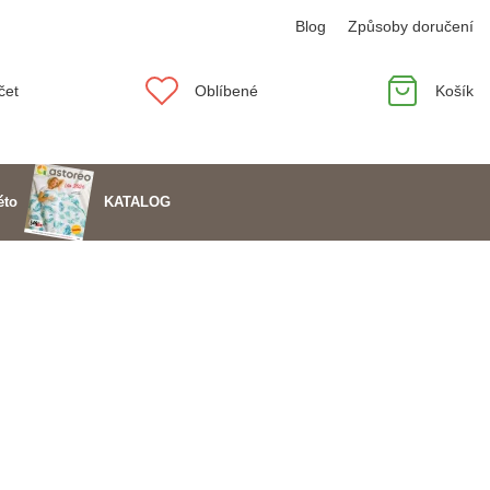
Blog
Způsoby doručení
čet
Oblíbené
Košík
KATALOG
éto