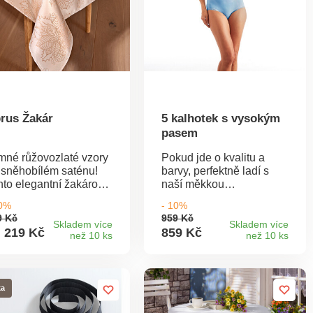
rus Žakár
5 kalhotek s vysokým
pasem
mné růžovozlaté vzory
Pokud jde o kvalitu a
 sněhobílém saténu!
barvy, perfektně ladí s
nto elegantní žakárový
naší měkkou
rus dodá Vaší
podprsenkou: kalhotky do
10%
- 10%
vnostní tabuli
pasu s krajkovými lemy z
9 Kč
959 Kč
jimečný vzhled.
pružného high-tech
Skladem více
Skladem více
 219 Kč
859 Kč
než 10 ks
než 10 ks
ytivá látka s efektem
materiálu - prodyšné a
ytivého vzoru.
příjemně chladí pokožku.
dnoduchá údržba. 4
ikosti.
ka