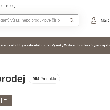
:00–16:00)
Můj ú
 a zdraví
Hobby a zahrada
Pro děti
Výšivky
Móda a doplňky
♥ Výprodej
♥L
prodej
964
Produktů