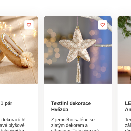
1 pár
Textilní dekorace
LE
Hvězda
An
v dekoracích!
Z jemného saténu se
Te
tavé plyšové
zlatým dekorem a
zá
 tylovými květy
střapcem. Tato výrazná
rá