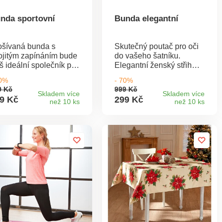
nda sportovní
Bunda elegantní
ošívaná bunda s
Skutečný poutač pro oči
ojitým zapínáním bude
do vašeho šatníku.
š ideální společník pro
Elegantní ženský střih
ouhé procházky na
zvýrazní váš styl a módní
70%
- 70%
rstvém vzduchu. Její
prošití dodá vaší siluetě
9 Kč
999 Kč
jatý límec a velká
švih. Délka 80 cm.
Skladem více
Skladem více
9 Kč
299 Kč
než 10 ks
než 10 ks
puce Vás ochrání před
Materiál: 100% polyester.
příznivým počasím. V
to bundě v trendy barvě
ečkáte chladné počasí
teple. Délka 80 cm.
teriál: 100% polyester.