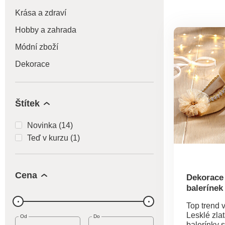
Krása a zdraví
Hobby a zahrada
Módní zboží
Dekorace
Štítek
Novinka (14)
Teď v kurzu (1)
Cena
Dekorace 
balerínek
Top trend 
Lesklé zla
Od
Do
balerínky s