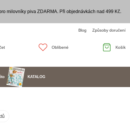
 pro milovníky piva ZDARMA. Při objednávkách nad 499 Kč.
Blog
Způsoby doručení
čet
Oblíbené
Košík
KATALOG
éto
tů