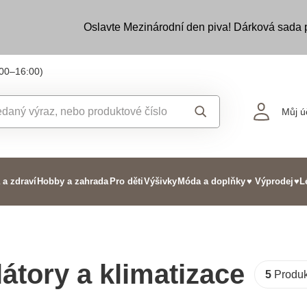
Oslavte Mezinárodní den piva! Dárková sada
:00–16:00)
Můj ú
 a zdraví
Hobby a zahrada
Pro děti
Výšivky
Móda a doplňky
♥ Výprodej
♥L
látory a klimatizace
5
Produk