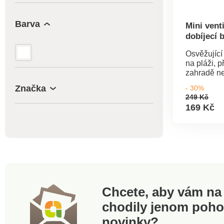
přehřátí • 
ventilátoru
Barva
Příkon 200
Mini venti
Rozměry: 2
dobíjecí b
cm • Hmotn
Osvěžující 
na pláži, p
zahradě n
kapesní ven
Značka
- 30%
baterie. Ve
249 Kč
stupni inte
169 Kč
kabel USB-
Dobíjecí. 3
Tichý prov
Chcete, aby vám na 
chodily jenom poh
novinky?