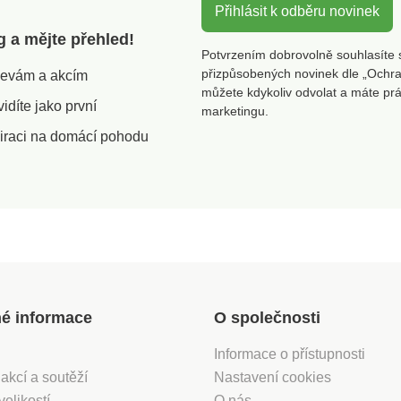
Přihlásit k odběru novinek
g a mějte přehled!
Potvrzením dobrovolně souhlasíte 
přizpůsobených novinek dle „Ochra
slevám a akcím
můžete kdykoliv odvolat a máte pr
díte jako první
marketingu.
iraci na domácí pohodu
né informace
O společnosti
Informace o přístupnosti
 akcí a soutěží
Nastavení cookies
velikostí
O nás