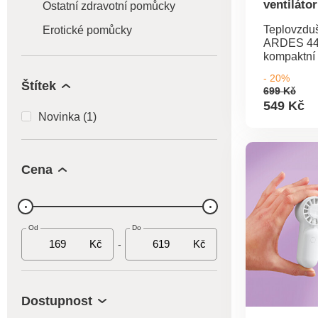
ventilát
Ostatní zdravotní pomůcky
449TI
Teplovzduš
Erotické pomůcky
ARDES 449
kompaktní
zahřátí. B
- 20%
zajistí pří
Štítek
699 Kč
létě snadn
549 Kč
ventilátor 
Novinka (1)
Díky komp
rozměrům 
hmotnosti 
snadno ve
Cena
manipulace
pohodlná. •
Teplovzduš
ARDES 44
Od
Do
Bezpečně 
Kč
Kč
-
zahřeje mís
Kompaktní
nízká hmot
nastavení:
2000 W • 
Dostupnost
hodin • Oc