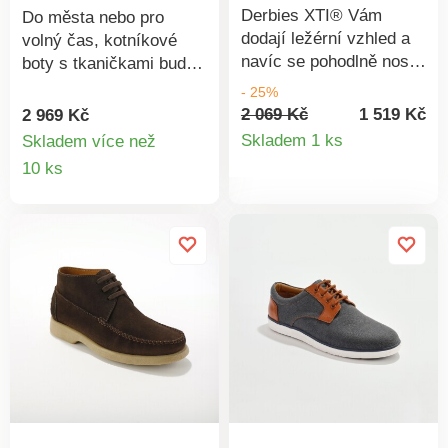
velur
Derbies XTI® Vám
Do města nebo pro
dodají ležérní vzhled a
volný čas, kotníkové
navíc se pohodlně nosí!
boty s tkaničkami budou
Z elastického textilu.
vždy správnou volbou.
- 25%
Pružné tkaničky pro
Look 2 materiálů: kůže a
2 069 Kč
1 519 Kč
2 969 Kč
Detail
snadné obutí a
velur. Tkaničky pro
Skladem 1 ks
Skladem více než
nastavení na míru.
nastavení na míru.
Detail
10 ks
produkt
Vzadu poutko.
Velurové vsadky s
produktu
Kontrastní protiskluzová
prošitím. Pěnové
podrážka.
vypodložení kolem
kotníku a na jazyku.
Hřejivá podšívka. Pevný
opatek. Vzorovaná
protiskluzová podrážka.