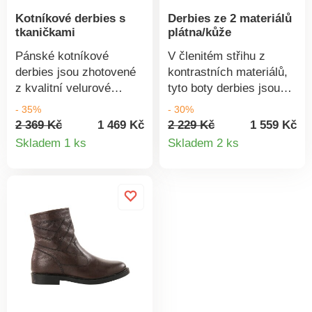
Kotníkové derbies s
Derbies ze 2 materiálů
tkaničkami
plátna/kůže
Pánské kotníkové
V členitém střihu z
derbies jsou zhotovené
kontrastních materiálů,
z kvalitní velurové
tyto boty derbies jsou
kožené usně a navíc je
stylové a pohodlné.
- 35%
- 30%
zdobí originální detaily.
Snadná údržba.
2 369 Kč
1 469 Kč
2 229 Kč
1 559 Kč
Detail
Detail
Na svršku šněrování.
Tkaničky pro nastavení
Skladem 1 ks
Skladem 2 ks
Ploché tkaničky s
na míru. Kulaté tkaničky
produktu
produkt
plastovými koncovkami.
s kovovými
Kontrastní podrážka.
koncovkami. Pevný
Opatek. Postranní
opatek. Pěnové
vsadky. Vaše boty
vypodložení kolem
pravidelně ošetřujte
kotníku.
přípravkem pro ochranu
před skvrnami a
vlhkostí.