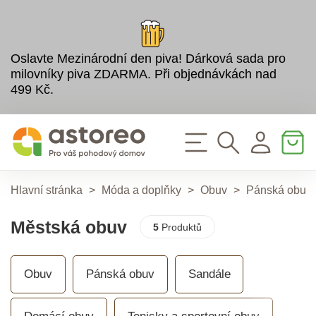
Oslavte Mezinárodní den piva! Dárková sada pro
milovníky piva ZDARMA. Při objednávkách nad
499 Kč.
Hlavní stránka
>
Móda a doplňky
>
Obuv
>
Pánská obuv
Městská obuv
5
Produktů
Obuv
Pánská obuv
Sandále