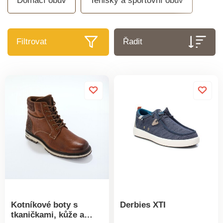
Domácí obuv
Tenisky a sportovní obuv
Filtrovat
Řadit
Kotníkové boty s
Derbies XTI
tkaničkami, kůže a