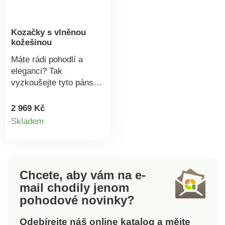
Kozačky s vlněnou
kožešinou
Máte rádi pohodlí a
eleganci? Tak
vyzkoušejte tyto pánské
kožené kozačky na zip.
Díky dlouhému zipu se
2 969 Kč
Detail
snadno nazouvají.
Skladem
Kozačky mají svršek z
produktu
hovězí kůže a hřejivou
podšívku. Zapínání na
zip na vnitřní straně. Po
Chcete, aby vám na e-
stranách zajímavé
mail
chodily jenom
prošívání. Před prvním
použitím ošetřete
pohodové novinky?
přípravkem pro
voděodolnost,
Odebírejte náš online katalog a mějte