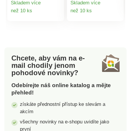
Skladem více
Skladem více
Pohodlně se nazouvají
pohodlně a bezpečně
Detail
Detail
než 10 ks
než 10 ks
díky pružnému úpletu
přenese přes chladné
a bočnímu zipu.
období. Měkká
produktu
produktu
Robustní profilovaná
fleecová podšívka
podešev Vás udrží v
udrží Vaše nohy v
suchu a teple po celou
teple a suchu i při
zimu.
teplotách pod nulou.
Sametový vzhled
Chcete, aby vám na e-
nubukové kůže.
mail
chodily jenom
Měkoučká fleecová
pohodové novinky?
podšívka. Flexibilní
suchý zip.
Odebírejte náš online katalog a mějte
Protiskluzová
přehled!
podrážka.
získáte přednostní přístup ke slevám a
akcím
všechny novinky na e-shopu uvidíte jako
první