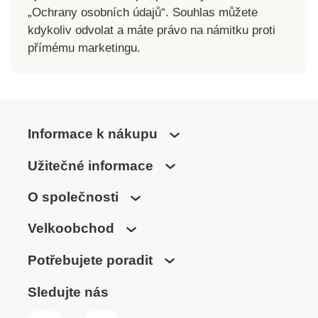
„Ochrany osobních údajů“. Souhlas můžete
nerozumné zatížení
jsou některé z faktorů
kdykoliv odvolat a máte právo na námitku proti
vedoucích ke změnám
přímému marketingu.
svalových vláken, na
jejichž konci jsou pak
právě spoušťové body.
Hluboké působení
balónku díky
Informace k nákupu
speciálnímu povrchu.
Lze ho používat ve
Užitečné informace
stoje, v leže nebo v
sedě. Snadno
O společnosti
čistitelný povrch. Má
příjemný ergonomický
Velkoobchod
tvar s ovládáním na
jedno tlačítko a je
Potřebujete poradit
ideální i na cesty.
Měkký, příjemný plast
Sledujte nás
vhodný pro styk s