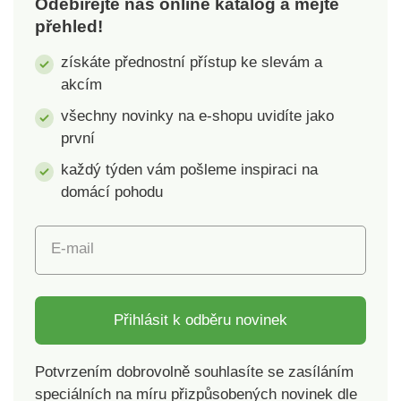
Odebírejte náš online katalog a mějte
zcela jinde, než je
přehled!
místo jejich původu.
Principem je tzv.
získáte přednostní přístup ke slevám a
přenesená bolest,
akcím
kterou spoušťové
body produkují cestou
všechny novinky na e-shopu uvidíte jako
dráždění nervových
první
zakončení a míšních
každý týden vám pošleme inspiraci na
struktur. Spoušťové
body samotné jsou
domácí pohodu
však pouze
výsledkem faktorů,
E-mail
které negativně
ovlivňují kondici
t
pohybového systému.
Psychická nepohoda,
Přihlásit k odběru novinek
jednostranné
přetěžování,
Potvrzením dobrovolně souhlasíte se zasíláním
nedostatek pohybu,
h
speciálních na míru přizpůsobených novinek dle
metabolické poruchy,
b