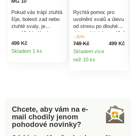
MG 10
Pokud vás trápí ztuhlá
Rychlá pomoc pro
šíje, bolesti zad nebo
uvolnění svalů a úlevu
ztuhlé svaly, je
od stresu po dlouhém
masážní balónek
dni: praktická masážní
- 30%
skvělým řešením.
pistole se 4 nástavci a
499 Kč
749 Kč
499 Kč
Dokonale působí při
12 stupni intenzity pro
Detail
Skladem 1 ks
Skladem více
cílené masáži
cílenou léčbu svalové
Detail
než 10 ks
produktu
spoušťových bodů.
ztuhlosti a bolesti šíje,
Spoušťové body jsou
zad, ramen, paží a
produktu
jednou z nejčastějších
nohou. Bezdrátová,
příčin bolesti
připravená k použití
pohybového systému,
kdekoli a kdykoli
ale současně i
dobíjecí. Cílená +
příčinou nejvíce
účinná masáž. 12
Chcete, aby vám na e-
přehlíženou. Právě
úrovní intenzity. 4
mail
chodily jenom
spoušťové body jsou
masážní hlavice.
pohodové novinky?
totiž zdrojem bolestí
Bezdrátové + dobíjecí.
vnímaných obvykle
Java.