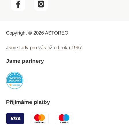
pokožkou. Součástí
balení jsou 3 x baterie
1,5 V (AAA).
Rozměry: 10 x 9 x 10
cm. Německá kvalita
Copyright © 2026 ASTOREO
s 3letou zárukou.
Jsme tady pro vás již od roku
1967.
Jsme partnery
Přijímáme platby