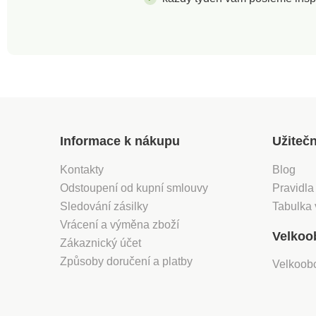
odolnost vůči
povětrnostním
podmínkám a
snadnou údržbu je
vhodný také na
balkóny, terasy nebo
zahrady. Materiál:
odolný, lehký plast a
dřevo.• Široké využití
v domácnosti, na
Informace k nákupu
Užiteč
balkónech,
zahradách nebo v
Kontakty
Blog
kancelářích• Pro
uskladnění různých
Odstoupení od kupní smlouvy
Pravidla
potřebných věcí•
Sledování zásilky
Tabulka 
Variabilní a
Vrácení a výměna zboží
víceúčelový• Z
Velkoo
odolného a lehkého
Zákaznický účet
plastu• Výběr ze
Způsoby doručení a platby
Velkoob
dvou barev: šedý
kámen a antracit•
Výběr ze dvou
objemových variant: