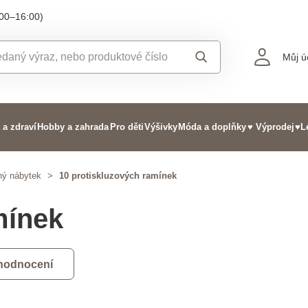
:00–16:00)
Můj ú
 a zdraví
Hobby a zahrada
Pro děti
Výšivky
Móda a doplňky
♥ Výprodej
♥L
ný nábytek
>
10 protiskluzových ramínek
mínek
 hodnocení