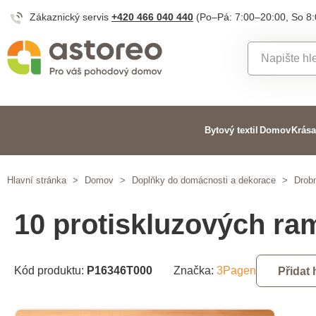
Zákaznický servis
+420 466 040 440
(Po–Pá: 7:00–20:00, So 8
Bytový textil
Domov
Krása
Hlavní stránka
>
Domov
>
Doplňky do domácnosti a dekorace
>
Drob
10 protiskluzových ra
Kód produktu:
P16346T000
Značka:
3Pagen
Přidat