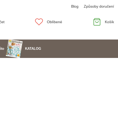
Blog
Způsoby doručení
čet
Oblíbené
Košík
KATALOG
éto