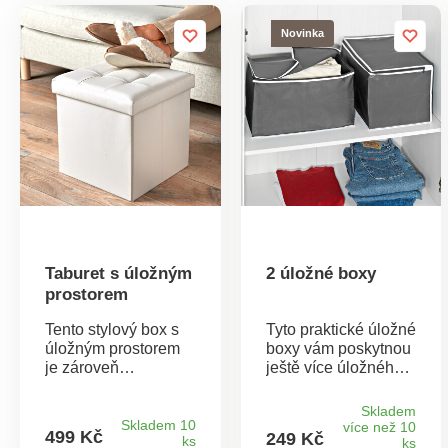
Novinka
Taburet s úložným
2 úložné boxy
prostorem
Tento stylový box s
Tyto praktické úložné
úložným prostorem
boxy vám poskytnou
je zároveň
ještě více úložného
podnožkou i
místa. Ideální na
taburetem s
uložení ložního
Skladem
čalouněným
prádla, dek, zimního
Skladem 10
více než 10
499 Kč
249 Kč
ks
sedákem. Robustní,
oblečení v létě a
ks