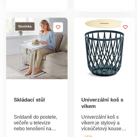
nosnost až do 110
naopak. Ušetří
kg. Po použití jej
spoustu místa!
můžete sundat a
Prodyšný + odolný
uložit. Úložný box +
vůči molům. soupr. 2
Novinka
taburet + podnožka.
ks.
Čalouněné
víko/sedák. Stabilní
+ nosnost až 110 kg.
Skládací pro úsporu
místa. Jednoduchá
údržba + odolnost
proti vlhkosti. Eldo.
Skládací stůl
Univerzální koš s
víkem
Snídaně do postele,
Univerzální koš s
večeře u televize
víkem je stylový a
nebo lenošení na
víceúčelový kousek,
pohovce, tento
který vás nadchne.
- 15%