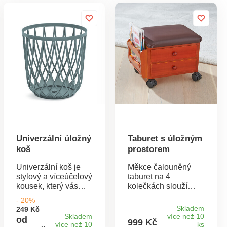
Univerzální úložný
Taburet s úložným
koš
prostorem
Univerzální koš je
Měkce čalouněný
stylový a víceúčelový
taburet na 4
kousek, který vás
kolečkách slouží
nadchne. Jeho
jako podnožka nebo
- 20%
využití v domácnosti
noční stolek. 2
Skladem
249 Kč
nebo v zaměstnání
prostorné zásuvky a
Skladem
více než 10
od
999 Kč
je opravdu široké.
více než 10
boční přihrádka
ks