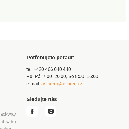
namontovat na
stěnu. Modulární
systém - možnost
rozšiřování nebo
kombinování.
Celková nosnost 185
kg, maximální
zatížení regálu 35
kg, maximální
zatížení spodní
Potřebujete poradit
police 80 kg.
Materiál: plast.
tel:
+420 466 040 440
Rozměry: 58 x 28 x
131,5 cm.
Po–Pá: 7:00–20:00, So 8:00–16:00
e-mail:
astoreo@astoreo.cz
Sledujte nás
 Packway
í obsahu