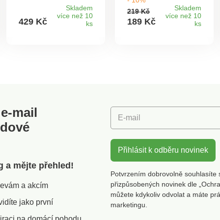
systém - možnost
prostor pro zavěšení
mouchy. Nyní s
Skladem
Skladem
rozšiřování nebo
219 Kč
oblečení ve
pinzetou na čištění.
více než 10
více než 10
kombinování.
429 Kč
189 Kč
výklencích, skříních
ks
Nechte se překvapit
ks
Celková nosnost 220
nebo dveřních
barvami, které jsme
kg, maximální
zárubních. Více
pro Vás připravili.
zatížení regálu 35
místa na zavěšení
kg, maximální
během okamžiku.
zatížení spodní
Přesně nastavitelná
police 80 kg.
délka. Drží bez vrtání
Materiál: plast.
a lepení. Elegantně
Rozměry: 74 x 36 x
pochromované.
172,5 cm.
e-mail
E-mail
odové
Přihlásit k odběru novinek
g a mějte přehled!
Potvrzením dobrovolně souhlasíte 
přizpůsobených novinek dle „Ochra
slevám a akcím
můžete kdykoliv odvolat a máte pr
díte jako první
marketingu.
iraci na domácí pohodu