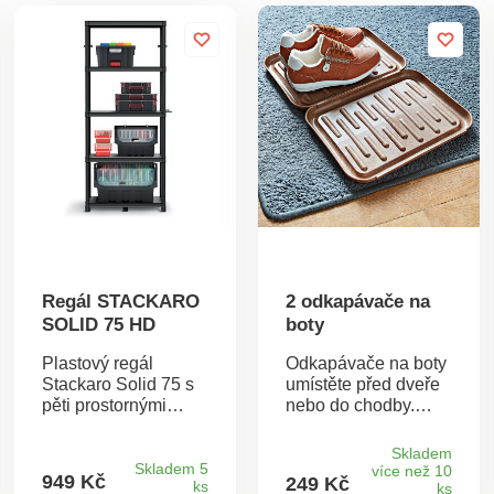
Regál STACKARO
2 odkapávače na
SOLID 75 HD
boty
Plastový regál
Odkapávače na boty
Stackaro Solid 75 s
umístěte před dveře
pěti prostornými
nebo do chodby.
policemi je
Čistí se snadněji než
praktickým řešením
Váš koberec a
Skladem
pro organizaci
dlaždice. Po použití
Skladem 5
více než 10
949 Kč
249 Kč
ks
pracovního prostoru
je jednoduše složte.
ks