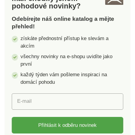
pohodové novinky?
polyesterRozměry: 40
polyesterRozměry: 40
x 40 cmPotah na
x 40 cmPotah na
Odebírejte náš online katalog a mějte
zipLze prát i s výplní
zipLze prát i s výplní
přehled!
získáte přednostní přístup ke slevám a
akcím
všechny novinky na e-shopu uvidíte jako
první
každý týden vám pošleme inspiraci na
domácí pohodu
E-mail
Přihlásit k odběru novinek