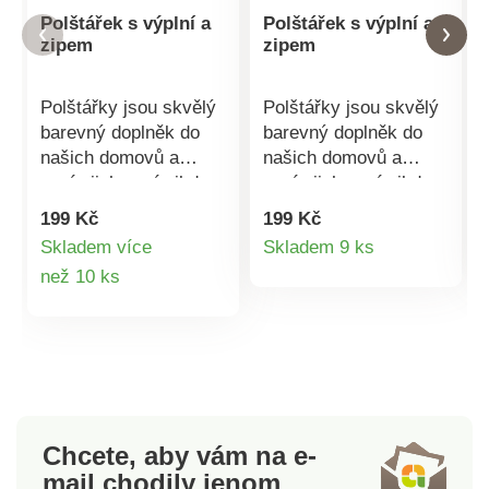
Polštářek s výplní a
Polštářek s výplní a
zipem
zipem
Polštářky jsou skvělý
Polštářky jsou skvělý
barevný doplněk do
barevný doplněk do
našich domovů a
našich domovů a
navíc jich není nikdy
navíc jich není nikdy
dost. Báječně se s
dost. Báječně se s
199 Kč
199 Kč
nimi odpočívá nebo
nimi odpočívá nebo
Detail
Skladem více
Skladem 9 ks
spí. Můžete v nich
spí. Můžete v nich
Detail
než 10 ks
produktu
ležet u televize, číst
ležet u televize, číst
si, poslouchat hudbu
si, poslouchat hudbu
produktu
nebo třeba
nebo třeba
telefonovat. Už víte,
telefonovat. Už víte,
proč jsou polštářky
proč jsou polštářky
tolik důležité?
tolik důležité?
Nabízíme vám výběr
Nabízíme vám výběr
Chcete, aby vám na e-
ze 7 barev.Materiál:
ze 7 barev.Materiál:
mail
chodily jenom
100%
100%