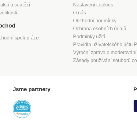
denně,
 akcí a soutěží
Nastavení cookies
in před
velikostí
O nás
Obchodní podmínky
á
bchod
Ochrana osobních údajů
ylcelulóza
Podmínky užití
chodní spolupráce
-5-
Pravidla uživatelského účtu
Výroční zpráva o moderován
Zásady používání souborů co
a příjmu
Jsme partnery
P