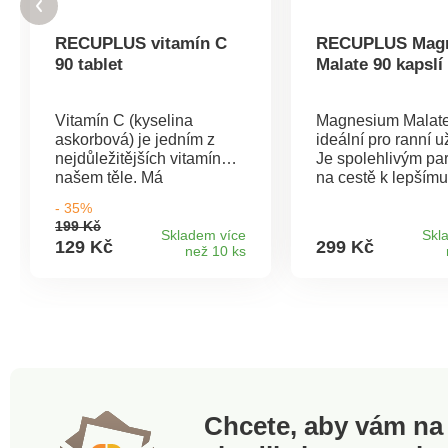
RECUPLUS vitamín C
RECUPLUS Mag
90 tablet
Malate 90 kapslí
Vitamín C (kyselina
Magnesium Malate
askorbová) je jedním z
ideální pro ranní u
nejdůležitějších vitamínů v
Je spolehlivým pa
našem těle. Má
na cestě k lepšímu
antioxidační účinky,
a výkonnosti. Je id
- 35%
přispívá k normální funkci
pro všechny, kteří 
199 Kč
imunitního systému, podílí
každodenní podpo
Skladem více
Skl
129 Kč
299 Kč
než 10 ks
se na tvorbě hormonů,
vitality. Tato forma
snižuje hladinu
je známá svou sch
cholesterolu, je nezbytný
podpořit energetic
pro svaly, kosti, cévy i kůži.
metabolismus, sp
Lidské tělo si samo
svalovou funkci, t
vitamín C neumí vytvořit.
bílkovin a snížit ú
Dokonce se ani nikde v
vyčerpání, což z ně
těle neukládá na horší
perfektního společ
časy, nadbytečný vitamín
začátek vašeho dn
Chcete, aby vám na 
C se z těla vylučuje močí.
Energizující účine
Proto je nutné jej každý
výborný proti únav