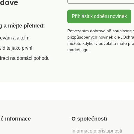
odové
alové
tvorby
Přihlásit k odběru novinek
g a mějte přehled!
číku
Potvrzením dobrovolně souhlasíte 
 80 %
přizpůsobených novinek dle „Ochra
slevám a akcím
můžete kdykoliv odvolat a máte pr
díte jako první
marketingu.
í dávku.
iraci na domácí pohodu
tré
ní
3 let.
ví a při
s
před
jte
 do 25
ímavě
né informace
O společnosti
vkách.
vání:
Informace o přístupnosti