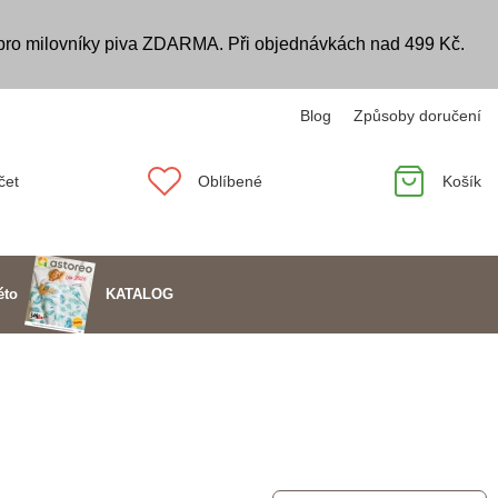
 pro milovníky piva ZDARMA. Při objednávkách nad 499 Kč.
Blog
Způsoby doručení
čet
Oblíbené
Košík
KATALOG
éto