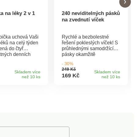
a na léky 2 v 1
240 neviditelných pásků
na zvednutí víček
abička uchová Vaši
Rychlé a bezbolestné
léků na celý týden
řešení pokleslých víček! S
ená do čtyř
průhlednými samodržícími
tných denních
pásky okamžitě
značte si ji
pozdvihnete víčka - zcela
- 30%
nými samolepkami.
přirozeně a neviditelně.
249 Kč
snadno
Efekt je úžasný! Důmyslně
Skladem více
Skladem více
169 Kč
než 10 ks
než 10 ks
ovatelného víčka
zvedne povislá víčka.
nické a bezpečné.
Okamžitý efekt. Bez
1 týden. 4 denní
estetické medicíny.
Včetně samolepky
Samodržící + šetrné k
ačení. S otočným
pokožce. Sada 240 ks.
ro vyjmutí. Java.