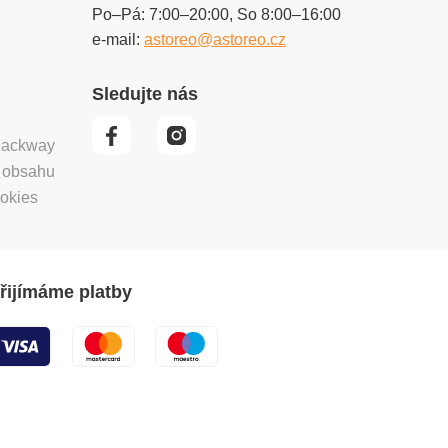
Po–Pá: 7:00–20:00, So 8:00–16:00
e-mail:
astoreo@astoreo.cz
Sledujte nás
 Packway
í obsahu
okies
řijímáme platby