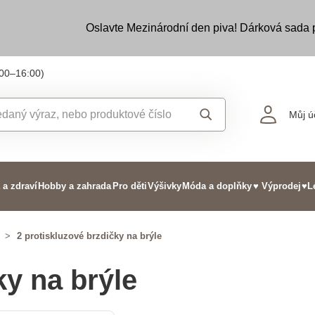
Oslavte Mezinárodní den piva! Dárková sada
:00–16:00)
Můj ú
 a zdraví
Hobby a zahrada
Pro děti
Výšivky
Móda a doplňky
♥ Výprodej
♥L
>
2 protiskluzové brzdičky na brýle
ky na brýle