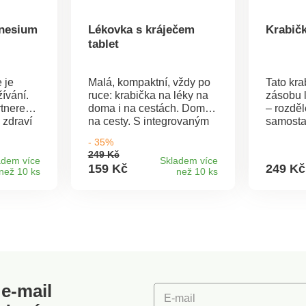
nesium
Lékovka s kráječem
Krabičk
tablet
 je
Malá, kompaktní, vždy po
Tato kr
žívání.
ruce: krabička na léky na
zásobu 
rtnerem
doma i na cestách. Doma i
– rozděl
 zdraví
na cesty. S integrovaným
samosta
eální
kráječem na tablety. Vejde
dávek. O
- 35%
hledají
se do každé kabelky.
přilože
249 Kč
ru
Včetně 
adem více
Skladem více
159 Kč
249 Kč
než 10 ks
než 10 ks
 hořčíku
odšroub
opností
– hygie
ký
Léky na 
rávnou
dávky. 
vorbu
pro ozn
navu a
víčkem p
j činí
níka pro
e.
e-mail
k a
E-mail
ě