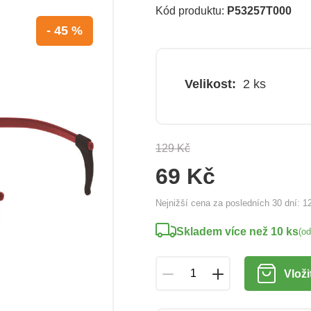
Kód produktu:
P53257T000
- 45 %
Velikost:
2 ks
129 Kč
69 Kč
Nejnižší cena za posledních 30 dní:
1
Skladem více než 10 ks
(o
Vloži