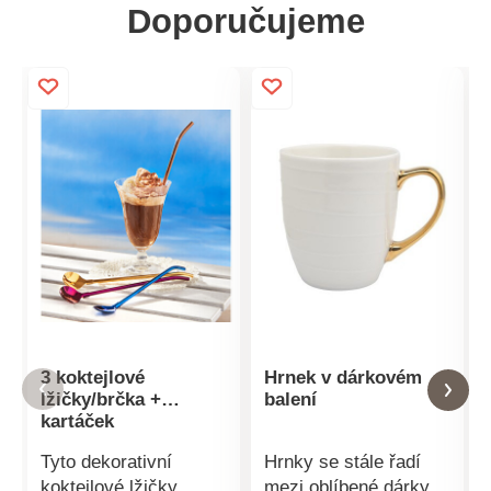
Doporučujeme
3 koktejlové
Hrnek v dárkovém
lžičky/brčka +
balení
kartáček
Tyto dekorativní
Hrnky se stále řadí
koktejlové lžičky
mezi oblíbené dárky.