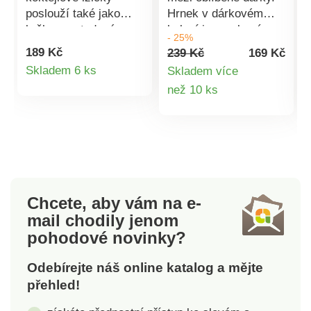
poslouží také jako
Hrnek v dárkovém
brčka na studené a
balení je vyrobený z
- 25%
teplé nápoje. S
bílého porcelánu s
189 Kč
239 Kč
169 Kč
přiloženým kartáčkem
jemnými reliéfními
Detail
Skladem 6 ks
Skladem více
je snadno vyčistíte a
proužky. Eleganci a
Detail
než 10 ks
produktu
nebudete produkovat
punc luxusu dotváří
žádný plastový odpad.
zlaté ouško. Je
produktu
vhodný pro ruční
mytí.Objem: 420
ml.HrnekPorcelánZlaté
ouškoDárkově
balený420 ml
Chcete, aby vám na e-
mail
chodily jenom
pohodové novinky?
Odebírejte náš online katalog a mějte
přehled!