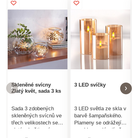
Skleněné svícny
3 LED svíčky
Zlatý květ, sada 3 ks
Sada 3 zdobených
3 LED světla ze skla v
skleněných svícnů ve
barvě šampaňského.
třech velikostech se
Plameny se odrážejí
zlatým květinovým
ve skle a zalévají vše
motivem. Uprostřed
teplým zlatavým