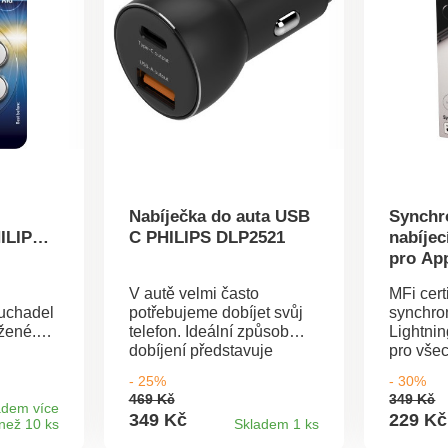
Nabíječka do auta USB
Synchr
ILIPS
C PHILIPS DLP2521
nabíjec
pro Ap
V autě velmi často
MFi cert
ouchadel
potřebujeme dobíjet svůj
synchron
žené.
telefon. Ideální způsob
Lightnin
dobíjení představuje
pro vše
nabíječka do auta
Apple s
- 25%
- 30%
ir je
PHILIPS. Je vybavena
Lightnin
469 Kč
349 Kč
a pro
porty USB – A a USB – C.
iPod). K
adem více
349 Kč
229 Kč
než 10 ks
Skladem 1 ks
ní.
Nabíjet můžete současně
navržený
balení
dvě zařízení. Výkon: 36 W.
vyhovov