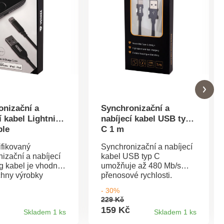
onizační a
Synchronizační a
í kabel Lightning
nabíjecí kabel USB typ
ple
C 1 m
ifikovaný
Synchronizační a nabíjecí
izační a nabíjecí
kabel USB typ C
g kabel je vhodný
umožňuje až 480 Mb/s
chny výrobky
přenosové rychlosti.
 konektorem
Zařízení dokáže rychle
- 30%
g (iPad, iPhone a
nabít. Oboustranná
229 Kč
ovový konektor byl
konstrukce USB konektoru
159 Kč
Skladem 1 ks
Skladem 1 ks
 tak, aby
typu C pomáhá při
al většině pouzder
připojování vašich zařízení