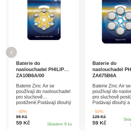
Baterie do
Baterie do
naslouchadel PHILIPS
naslouchadel PH
ZA10B6A/00
ZA675B6A
Baterie Zinc Air se
Baterie Zinc Air se
používají do naslouchadel
používají do nasl
pro sluchově
pro sluchově posti
postižené.Podávají dlouhý
Podávají dlouhý a
a špičkový
špičkový výkon.
- 40%
- 50%
výkon.Technologie Zinc
Technologie Zinc A
99 Kč
129 Kč
Air je speciálně navržena
speciálně navržen
Skl
59 Kč
59 Kč
Skladem 8 ks
pro naslouchací
naslouchací zaříze
zařízení.Barvy uvedené na
Barvy uvedené na 