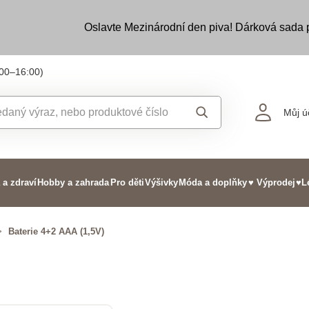
Oslavte Mezinárodní den piva! Dárková sada
:00–16:00)
Můj ú
 a zdraví
Hobby a zahrada
Pro děti
Výšivky
Móda a doplňky
♥ Výprodej
♥L
>
Baterie 4+2 AAA (1,5V)