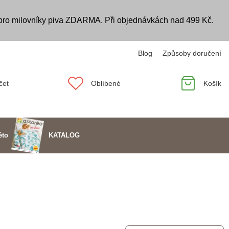
 pro milovníky piva ZDARMA. Při objednávkách nad 499 Kč.
Blog
Způsoby doručení
čet
Oblíbené
Košík
KATALOG
éto