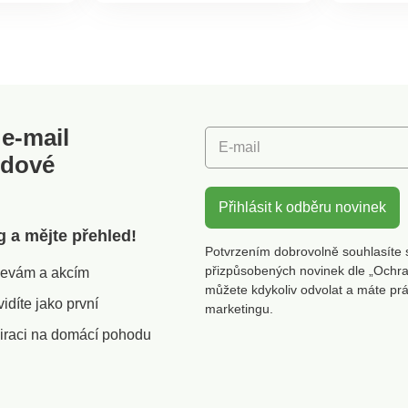
likosti
Rozměry: 3,3 x 6,6 x 3,3
a krytů 
cm. Vyrobila společnost
výrobky 
PHILIPS. Nabíječka do
odolný,
otočného
auta Porty USB-A a USB-
životnos
hčuje
C, 30 W (PD, QC) Nabíjení
AppleK 
dvou zařízení současně
nabíjen
mile
Ochrana proti přehřátí,
2.0 /Lig
e-mail
dle
přepětí a nadproudu
m
E-mail
ignál.
Konektor USB-C Výkon 36
odové
V.
W
max. 630
Přihlásit k odběru novinek
g a mějte přehled!
Potvrzením dobrovolně souhlasíte 
přizpůsobených novinek dle „Ochra
slevám a akcím
můžete kdykoliv odvolat a máte pr
díte jako první
marketingu.
iraci na domácí pohodu