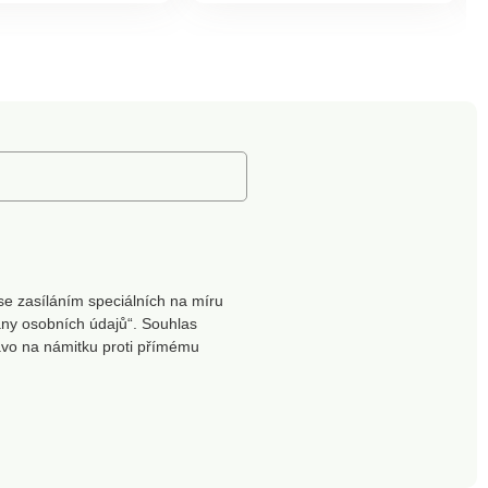
používaných pro
bez ohledu na to, která
Apple. Kabel je
strana je nahoře nebo
 s dlouhou
dole.Oboustranná
tí.Pro zařízení
konstrukce typu CVysoká
přenosu dat a
přenosová rychlost a
íKonektory USB
rychlé nabíjeníHliníkový
htningDélka 1
plášť a nylonový oplet
kabeluKonektor USB A
2.0 / USB typ CPřenos dat
až do 480 Mb/sNabíjecí
proud maximálně 3
ADélka 1 m
se zasíláním speciálních na míru
ny osobních údajů“. Souhlas
ávo na námitku proti přímému