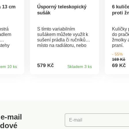
a 13 cm
Úsporný teleskopický
6 kulič
sušák
proti 
ostrá
S tímto variabilním
Kuličky 
radlem
sušákem můžete využít k
do pračk
sušení prádla či ručníků
žmolky 
stehy
místo na radiátoru, nebo
praní.
ké
jej můžete jednoduše
- 55%
zavěsit na dveře.
169 Kč
u.
Postupným vysunutím čtyř
579 Kč
69 Kč
dem 10 ks
Skladem 3 ks
anným
tyčí získáte až 4,15 m
 8 cm +
sušící plochy. Pokud není
zrovna potřeba, nechá se
pro úsporu místa zasunutý.
Lze je samozřejmě také
upevnit na stěnu. Včetně
držáku na ploché
radiátory. Rozměry 58 -
108 x 21 x 18 cm.
e-mail
E-mail
odové