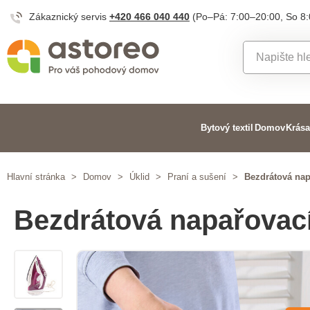
Zákaznický servis
+420 466 040 440
(Po–Pá: 7:00–20:00, So 8
Bytový textil
Domov
Krása
Hlavní stránka
>
Domov
>
Úklid
>
Praní a sušení
>
Bezdrátová nap
Bezdrátová napařovací