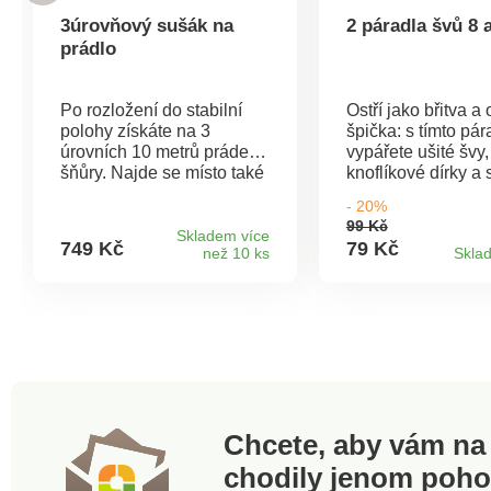
3úrovňový sušák na
2 páradla švů 8 
prádlo
Po rozložení do stabilní
Ostří jako břitva a 
polohy získáte na 3
špička: s tímto pá
úrovních 10 metrů prádelní
vypářete ušité švy,
šňůry. Najde se místo také
knoflíkové dírky a 
pro košile a halenky.
odborně a bez vel
- 20%
Komfortní použití.
námahy - jako v
99 Kč
Pohodlné sušení prádla.
krejčovském salón
Skladem více
749 Kč
79 Kč
než 10 ks
Skla
Skládací pro úsporu místa.
ABS/ocel, s ochr
krytem. sada 2 ks.
13 cm.
Chcete, aby vám na 
chodily jenom poh