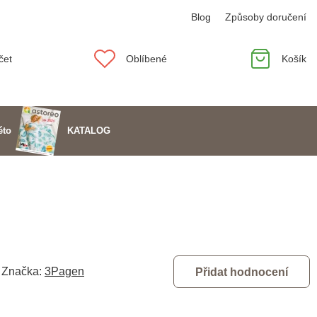
Blog
Způsoby doručení
čet
Oblíbené
Košík
KATALOG
éto
Značka:
3Pagen
Přidat hodnocení