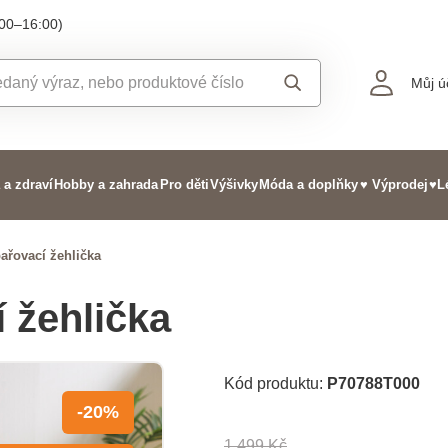
:00–16:00)
Můj ú
 a zdraví
Hobby a zahrada
Pro děti
Výšivky
Móda a doplňky
♥ Výprodej
♥L
ařovací žehlička
 žehlička
Kód produktu:
P70788T000
-20%
1 499 Kč