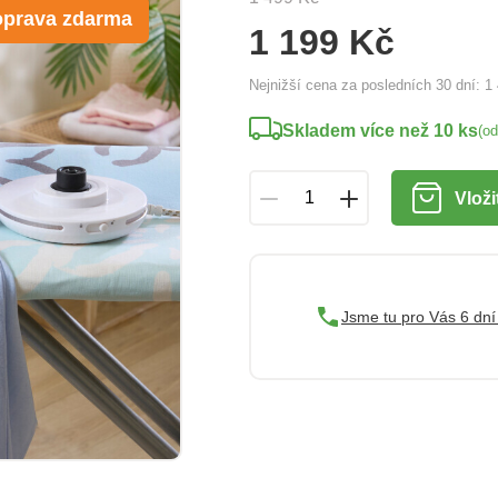
prava zdarma
1 199 Kč
Nejnižší cena za posledních 30 dní:
1
Skladem více než 10 ks
(o
Vloži
Jsme tu pro Vás 6 dní