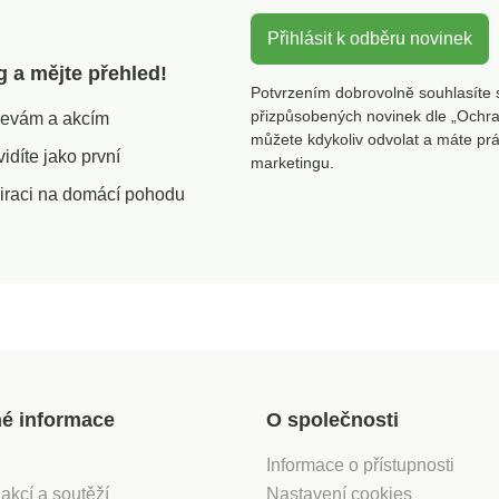
Přihlásit k odběru novinek
g a mějte přehled!
Potvrzením dobrovolně souhlasíte 
přizpůsobených novinek dle „Ochra
slevám a akcím
můžete kdykoliv odvolat a máte pr
díte jako první
marketingu.
iraci na domácí pohodu
né informace
O společnosti
Informace o přístupnosti
 akcí a soutěží
Nastavení cookies