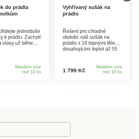
ek do prádla
Vyhřívaný sušák na
žmolkům
prádlo
přidejte jednoduše
Řešení pro chladné
y k prádlu. Zachytí
období: náš sušák na
a vlasy už během
prádlo s 18 topnými tělesy,
dosahujícími teplot až 55
°C. Ať už se jedná o
ručníky, ložní prádlo nebo
oblečení, vše bude krásně
Skladem více
Skladem více
1 799 Kč
než 10 ks
než 10 ks
měkké a bez záhybů -
prakticky připravené do
skříně. Po použití lze
snadno a prostorově
úsporně uskladnit. 18
vyhřívaných tyčí na sušení.
Teplota až 55 °C. 2
výklopná křídla. Skládací
pro úsporu místa. Clarsen.