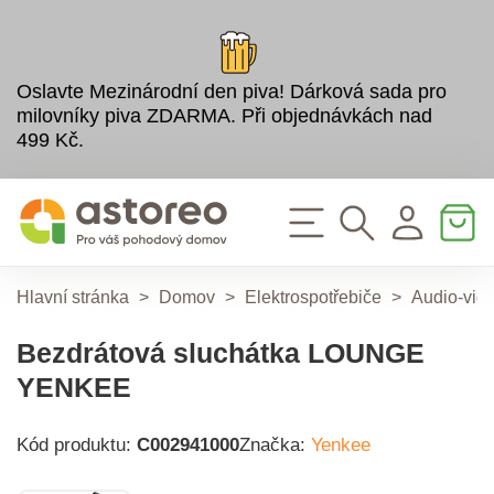
Oslavte Mezinárodní den piva! Dárková sada pro
milovníky piva ZDARMA. Při objednávkách nad
499 Kč.
Hlavní stránka
>
Domov
>
Elektrospotřebiče
>
Audio-vid
Bezdrátová sluchátka LOUNGE
YENKEE
Kód produktu:
C002941000
Značka:
Yenkee