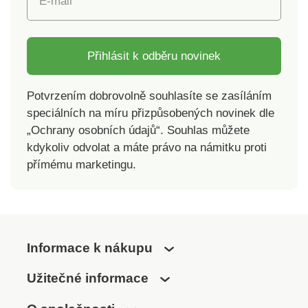
E-mail
sluchátkový oblouk
Měkké polohovatelné
náušníky Multifunkční
Přihlásit k odběru novinek
tlačítko ovládání
hudby, hovorů a
hlasitosti Jednoduché
Potvrzením dobrovolně souhlasíte se zasíláním
párovaní s vaším
speciálních na míru přizpůsobených novinek dle
chytrým telefonem
„Ochrany osobních údajů“. Souhlas můžete
Nabíjení USB-C
kdykoliv odvolat a máte právo na námitku proti
Rychlé nabíjení v 15
přímému marketingu.
minutách – umožní 4
hodiny provozu
Perfektní zvuková
izolace díky
uzavřenému designu
Výkonné 32 mm
Informace k nákupu
neodymové
Užitečné informace
reproduktory Tlačítko
pro výraznější basy