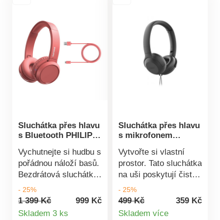
Sluchátka přes hlavu
Sluchátka přes hlavu
s Bluetooth PHILIPS
s mikrofonem
TAH4205
PHILIPS TAUH201BK
Vychutnejte si hudbu s
Vytvořte si vlastní
pořádnou náloží basů.
prostor. Tato sluchátka
Bezdrátová sluchátka
na uši poskytují čistý
přes hlavu Philips jsou
zvuk a důrazné basy.
- 25%
- 25%
vybavené tlačítkem
Oblouk je tak lehký,
1 399 Kč
999 Kč
499 Kč
359 Kč
Detail
zvýraznění basů pro
že ho sotva ucítíte.
Skladem 3 ks
Skladem více
ještě výraznější
Plochý kabel odolává