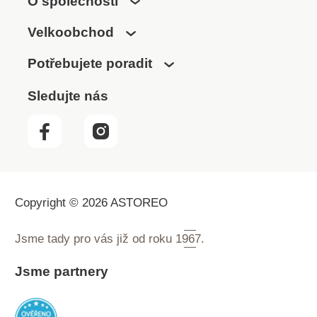
O společnosti
Vestavěný mikrofon
Profily Bluetooth:
Velkoobchod
A2DP, AVRCP, HFP,
HSP Verze Bluetooth:
Potřebujete poradit
5,0 Dosah až 10 m
Správa hovorů Baterie
Sledujte nás
Li - Pol Doba v
pohotovostním režimu
166 hod Doba hovoru
21 hod Doba
přehrávání 29 hod
Vyrobila společnost
Philips Zvuk: Typ
Copyright © 2026 ASTOREO
magnetu NdFeB
Kmitočtová
Jsme tady pro vás již od roku
1967.
charakteristika 20 -
20 000 Hz Vylepšení
Jsme partnery
zvuku – redukce šumu
Impedance 32 ohmů
PET membrána