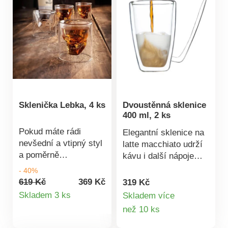
Sklenička Lebka, 4 ks
Dvoustěnná sklenice
400 ml, 2 ks
Pokud máte rádi
Elegantní sklenice na
nevšední a vtipný styl
latte macchiato udrží
a poměrně
kávu i další nápoje
extravagantní design,
déle teplé a současně
- 40%
jsou tyto skleničky na
si nemůžete spálit
619 Kč
369 Kč
319 Kč
Detail
whisky s lebkou uvnitř
ruce. V letních
Skladem 3 ks
Skladem více
určeny právě vám.
měsících v nich
Detail
než 10 ks
produktu
Jakmile je naplníte,
můžete podávat i
produktu
prokreslená lebka
osvěžující chladivé