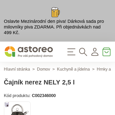
Oslavte Mezinárodní den piva! Dárková sada pro
milovníky piva ZDARMA. Při objednávkách nad
499 Kč.
Hlavní stránka
>
Domov
>
Kuchyně a jídelna
>
Hrnky a k
Čajník nerez NELY 2,5 l
Kód produktu:
C002346000