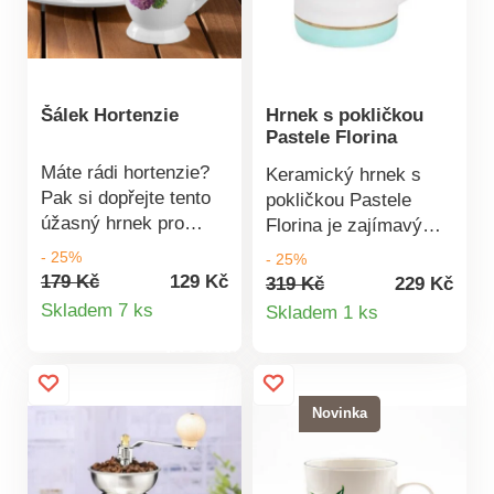
Šálek Hortenzie
Hrnek s pokličkou
Pastele Florina
Máte rádi hortenzie?
Keramický hrnek s
Pak si dopřejte tento
pokličkou Pastele
úžasný hrnek pro
Florina je zajímavý
Vaše zasloužené
designový kousek.
- 25%
- 25%
posezení u kávy.
Jeho součástí je
179 Kč
129 Kč
319 Kč
229 Kč
Detail
Můžete ho získat
Detail
lžička s keramickou
Skladem 7 ks
Skladem 1 ks
pouze od nás.
rukojetí. Víčko je
produktu
produktu
vyrobené z odolného
bambusu. Objem: 350
ml. Doporučené ruční
Novinka
mytí. Hrnek s
pokličkou Pastele
Florina Atraktivní