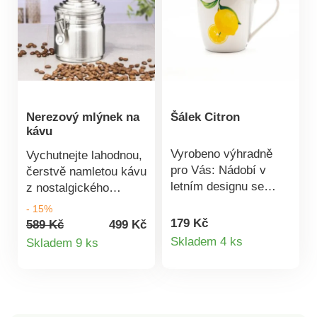
design Lžička
součástí Objem 350
ml
Nerezový mlýnek na
Šálek Citron
kávu
Vyrobeno výhradně
Vychutnejte lahodnou,
pro Vás: Nádobí v
čerstvě namletou kávu
letním designu se
z nostalgického
svěžími citrony pro
kávomlýnku. Ruční
- 15%
Vaši snídani a
mlýnek je vyroben z
179 Kč
589 Kč
499 Kč
Detail
posezení u kávy.
Detail
nerezové oceli s
Skladem 4 ks
Skladem 9 ks
rukojetí s dřevěným
produktu
produktu
držadlem. S
keramickým mlecím
mechanismem,