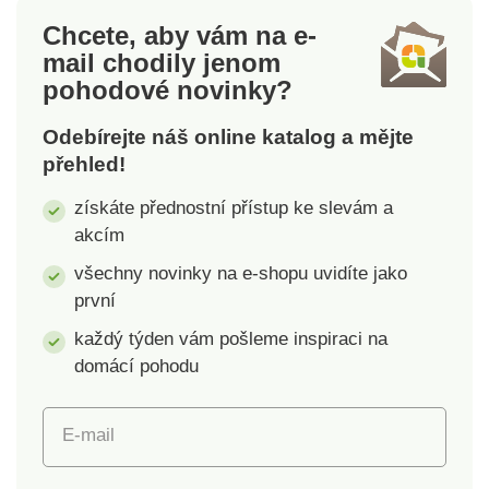
nastavitelnou hrubostí
mletí a velkým
Chcete, aby vám na e-
zásobníkem na
mail
chodily jenom
namletou kávu.
pohodové novinky?
Mlýnek lze snadno
rozebrat a vyčistit.
Odebírejte náš online katalog a mějte
Rozměry: výška 21,5
přehled!
cm, průměr 10 cm.
získáte přednostní přístup ke slevám a
akcím
všechny novinky na e-shopu uvidíte jako
první
každý týden vám pošleme inspiraci na
domácí pohodu
E-mail