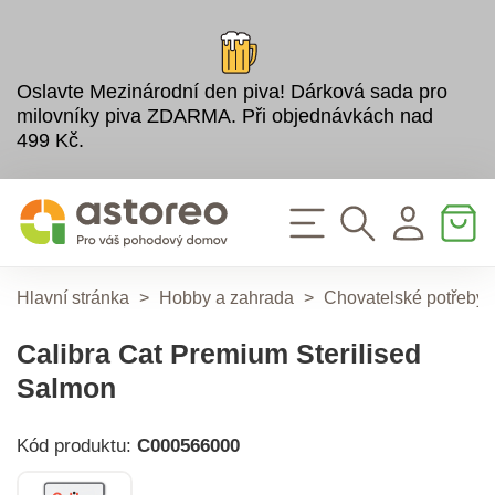
Oslavte Mezinárodní den piva! Dárková sada pro
milovníky piva ZDARMA. Při objednávkách nad
499 Kč.
Hlavní stránka
>
Hobby a zahrada
>
Chovatelské potřeby
Calibra Cat Premium Sterilised
Salmon
Kód produktu:
C000566000