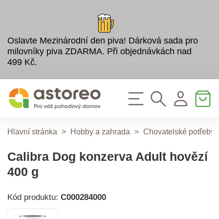
Oslavte Mezinárodní den piva! Dárková sada pro
milovníky piva ZDARMA. Při objednávkách nad
499 Kč.
Hlavní stránka
>
Hobby a zahrada
>
Chovatelské potřeby
Calibra Dog konzerva Adult hovězí
400 g
Kód produktu:
C000284000