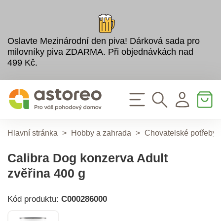
Oslavte Mezinárodní den piva! Dárková sada pro
milovníky piva ZDARMA. Při objednávkách nad
499 Kč.
Hlavní stránka
>
Hobby a zahrada
>
Chovatelské potřeby
Calibra Dog konzerva Adult
zvěřina 400 g
Kód produktu:
C000286000