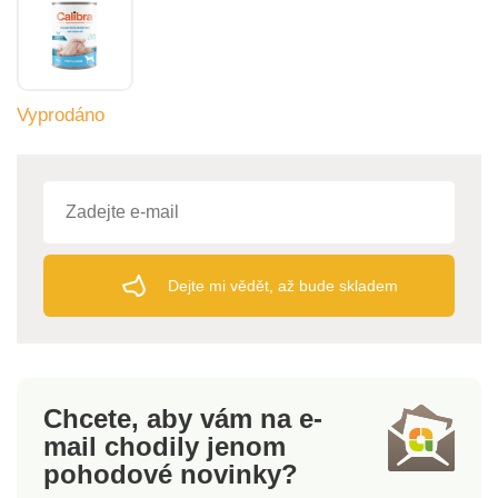
Vyprodáno
Dejte mi vědět, až bude skladem
Chcete, aby vám na e-
mail
chodily jenom
pohodové novinky?