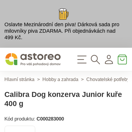
Oslavte Mezinárodní den piva! Dárková sada pro
milovníky piva ZDARMA. Při objednávkách nad
499 Kč.
Hlavní stránka
>
Hobby a zahrada
>
Chovatelské potřeby
Calibra Dog konzerva Junior kuře
400 g
Kód produktu:
C000283000