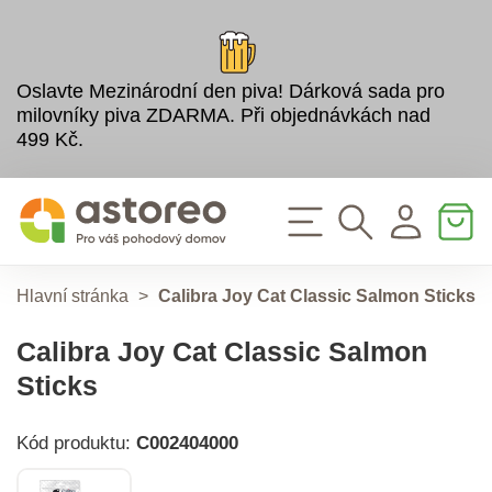
Oslavte Mezinárodní den piva! Dárková sada pro
milovníky piva ZDARMA. Při objednávkách nad
499 Kč.
Hlavní stránka
>
Calibra Joy Cat Classic Salmon Sticks
Calibra Joy Cat Classic Salmon
Sticks
Kód produktu:
C002404000