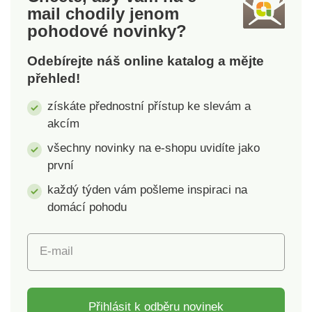
mail
chodily jenom
kolena atd.. Java.
pohodové novinky?
Odebírejte náš online katalog a mějte
přehled!
získáte přednostní přístup ke slevám a
akcím
všechny novinky na e-shopu uvidíte jako
první
každý týden vám pošleme inspiraci na
domácí pohodu
E-mail
Přihlásit k odběru novinek