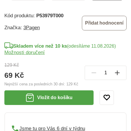
Kód produktu:
P53979T000
Přidat hodnocení
Značka:
3Pagen
Skladem více než 10 ks
(odesíláme 11.08.2026)
Možnosti doručení
129 Kč
69 Kč
Nejnižší cena za posledních 30 dní:
129 Kč
Vložit do košíku
Jsme tu pro Vás 6 dní v týdnu