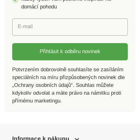
myčce nádobí.
domácí pohodu
Materiál: Tritan (bez
BPA a jiných
škodlivých látek).
E-mail
Rozměry: objem 1 l.
Přihlásit k odběru novinek
Potvrzením dobrovolně souhlasíte se zasíláním
speciálních na míru přizpůsobených novinek dle
„Ochrany osobních údajů“. Souhlas můžete
kdykoliv odvolat a máte právo na námitku proti
přímému marketingu.
Informace k nákupu