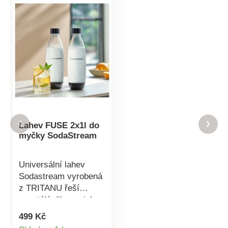
Lahev FUSE 2x1l do
myčky SodaStream
Universální lahev
Sodastream vyrobená
z TRITANU řeší
neustálé dilema, jak
se během dne, doma,
499 Kč
v práci či na cestách
Detail