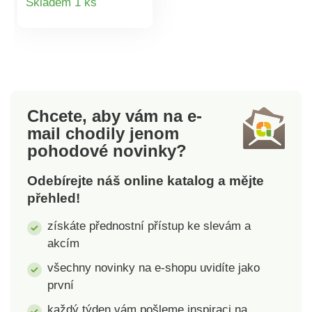
Skladem 1 ks
napít a netrápit se
produktu
přitom s lahvemi na
jedno použití a
následnými
hromadami plastového
odpadu. S novou
opakovaně
Chcete, aby vám na e-
použitelnou lahví
mail
chodily jenom
budete mít čerstvě
pohodové novinky?
natočenou vodu stále
při ruce po celý den.
Odebírejte náš online katalog a mějte
Lahev je tak akorát
přehled!
veliká, aby se vešla
do tašky či batohu a
získáte přednostní přístup ke slevám a
přitom nabídla
akcím
dostatek vody na
uhašení žízně. Lahev
všechny novinky na e-shopu uvidíte jako
je také možné
první
jednoduše umývat v
každý týden vám pošleme inspiraci na