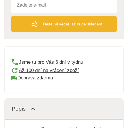
Dejte mi vědět, až bude skladem
Jsme tu pro Vás 6 dní v týdnu
Až 100 dní na vrácení zboží
Doprava zdarma
Popis