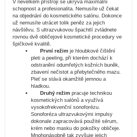
V nevelkém přístroji se ukrývá maximální
schopnost a profesionalita. Nemusíte už čekat
na objednání do kosmetického salónu. Dokonce
už nemusíte utrácet tolik peněz za jejich
návštěvu. S ultrazvukovou špachtlí zvládnete
rovnou dvě obličejové kosmetické procedury ve
špičkové kvalitě.
První režim
je hloubkové čištění
pleti a peeling, při kterém dochází k
odstranění odumřelých kožních buněk,
zbavení nečistot a přebytečného mazu.
Pleť se stává okamžitě jemnou a
hladkou.
Druhý režim
pracuje technikou
kosmetických salónů a využívá
vysokofrekvenční sonoforézu.
Sonoforéza ultrazvukovými impulsy
dokonale zapracovává použité sérum,
krém nebo masku do pokožky obličeje.
Mnohonásobně tak zvyšuje jejich