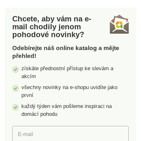
zastřihování obočí a
technikou 6 vibračních
mini holicí planžetový
režimů. Různé
Chcete, aby vám na e-
nástavec, nastavitelný
možnostíi vibrací s až
mail
chodily jenom
hřeben 2 - 20 mm,
12 000 vibracemi za
pohodové novinky?
samostatné hřebeny
minutu. Integrovaná
1,5 a 3 mm.
baterie má výdrž až
Odebírejte náš online katalog a mějte
pro 180 aplikací a lze
přehled!
ji snadno dobíjet
pomocí přiloženého
získáte přednostní přístup ke slevám a
USB kabelu.
akcím
Automatické vypnutí
po 2 minutách.
všechny novinky na e-shopu uvidíte jako
první
každý týden vám pošleme inspiraci na
domácí pohodu
E-mail