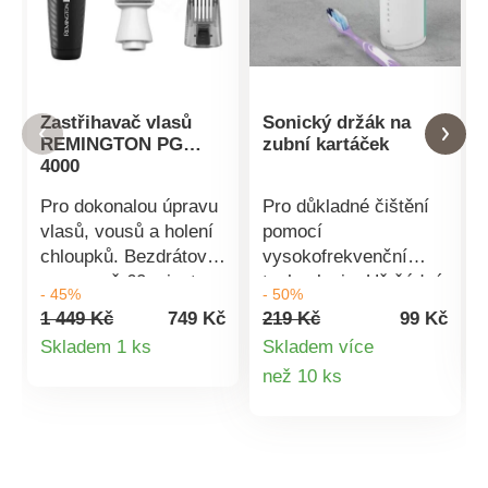
Zastřihavač vlasů
Sonický držák na
REMINGTON PG
zubní kartáček
4000
Pro dokonalou úpravu
Pro důkladné čištění
vlasů, vousů a holení
pomocí
chloupků. Bezdrátový
vysokofrekvenční
provoz až 60 minut.
technologie. Už žádné
- 45%
- 50%
Doba nabíjení 10
kupování drahých
1 449 Kč
749 Kč
219 Kč
99 Kč
hodin. Omyvatelné
nástavců. Sonický
Detail
Skladem 1 ks
Skladem více
čepele i nástavce.
držák promění téměř
Detail
než 10 ks
produktu
LED indikátor nabíjení.
jakýkoliv zubní
Grafitový povrch,
kartáček na sonický.
produktu
samoostřící čepele,
Zajistí vám důkladné
zastřihování
čištění zubů – ručně i
vlasů/vousů + lineární
ultrazvukovou