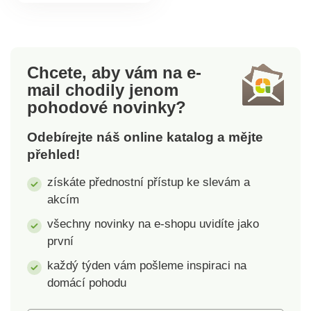
plast, bambus.
Rozměry: 23,4 x 9,5 x
7 cm. Kosmetický
organizér Alpina 3
přihrádky
Chcete, aby vám na e-
Transparentní
mail
chodily jenom
provedení Bambusové
pohodové novinky?
víko
Odebírejte náš online katalog a mějte
přehled!
získáte přednostní přístup ke slevám a
akcím
všechny novinky na e-shopu uvidíte jako
první
každý týden vám pošleme inspiraci na
domácí pohodu