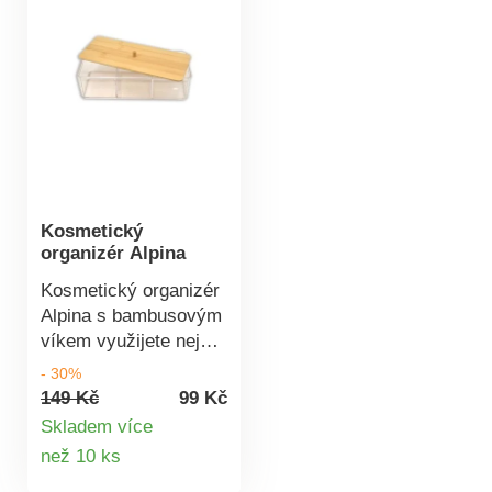
barvy: růžová, bílá,
modrá. Pro jemný
peeling. S rukojetí +
přísavkou.
Kosmetický
organizér Alpina
Kosmetický organizér
Alpina s bambusovým
víkem využijete nejen
na kosmetické
- 30%
potřeby, ale také na
149 Kč
99 Kč
mnoho dalších
Skladem více
drobností. Materiál:
Detail
než 10 ks
odolný transparentní
produktu