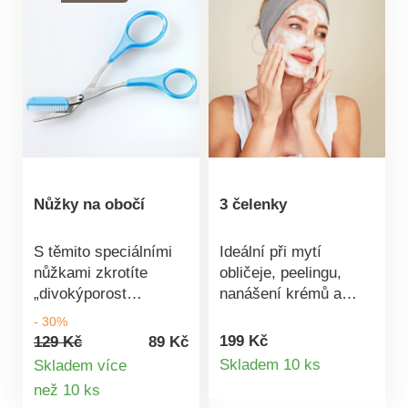
Nůžky na obočí
3 čelenky
S těmito speciálními
Ideální při mytí
nůžkami zkrotíte
obličeje, peelingu,
„divokýporost
nanášení krémů a
precizně jako
masek nebo líčení:
- 30%
kosmetička a bez
měkké a příjemné
199 Kč
129 Kč
89 Kč
Detail
nebezpečíporanění.
čelenky z mikrovlákna
Skladem 10 ks
Skladem více
chrání vlasy před
Detail
než 10 ks
produktu
vodou, mycím gelem,