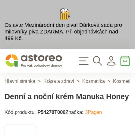
Oslavte Mezinárodní den piva! Dárková sada pro
milovníky piva ZDARMA. Při objednávkách nad
499 Kč.
Hlavní stránka
>
Krása a zdraví
>
Kosmetika
>
Kosmetic
Denní a noční krém Manuka Honey
Kód produktu:
P54278T000
Značka:
3Pagen