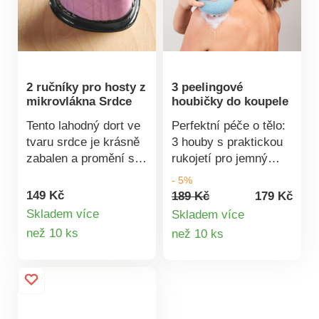
plast Bambusové víko
2 ručníky pro hosty z
3 peelingové
mikrovlákna Srdce
houbičky do koupele
Tento lahodný dort ve
Perfektní péče o tělo:
tvaru srdce je krásně
3 houby s praktickou
zabalen a promění se
rukojetí pro jemný
ve dva ručníky pro
peeling. Pokožka je
- 5%
hosty. Skvělý nápad
vyčištěna hluboko do
149 Kč
189 Kč
179 Kč
na dárek a milé
pórů, dobře prokrvená
Skladem více
Skladem více
překvapení! Dort
a odumřelé kožní
Detail
Detail
než 10 ks
než 10 ks
vyrobený ze 2
buňky jsou jemně
produktu
produktu
ručníků. Originální
odstraněny.
nápad. Mikrovlákno.
Jednoduše připevněte
na stěnu sprchy
pomocí přísavky. 3