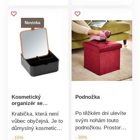
produktu
tinkturami a krémy.
Žádný účes nebude
zničen! S
Novinka
protiskluzovým
uchycením,
nastavitelné pomocí
suchého zipu. Lze prát
na 30 °C. Na dlouhé a
krátké vlasy.
Mikrovlákno se
snadnou údržbou.
Nastavitelné pomocí
pásky na suchý zip.
Kosmetický
Podnožka
organizér se
zrcadlem
Po těžkém dni ulevíte
Krabička, která není
svým nohám touto
vůbec obyčejná. Je to
podnožkou. Prostorná.
důmyslný kosmetický
Sametový povrch.
organizér se zrcadlem
- 30%
- 15%