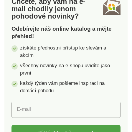
Chcete, aby vám na e-
obsahuje: 2x tank, 2x
mail
chodily jenom
dálkové ovládání. Je
pohodové novinky?
třeba, aby se každý
tank nacházel na jiné
Odebírejte náš online katalog a mějte
frekvenci. Pokud máte
přehled!
například tank na
frekvenci 40 MHz,
získáte přednostní přístup ke slevám a
druhý tank se musí
akcím
nacházet na frekvenci
27 MHz. Tank 2 ks
všechny novinky na e-shopu uvidíte jako
25 cm Světelné a
první
zvukové efekty
každý týden vám pošleme inspiraci na
Otočná věž o 360 °
domácí pohodu
Provoz na 12x AA
baterií (nejsou
součástí) Obsah
E-mail
balení: 2x tank, 2x
dálkové ovládání