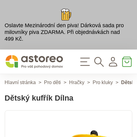
Oslavte Mezinárodní den piva! Dárková sada pro
milovníky piva ZDARMA. Při objednávkách nad
499 Kč.
Hlavní stránka
>
Pro děti
>
Hračky
>
Pro kluky
>
Dětský
Dětský kufřík Dílna