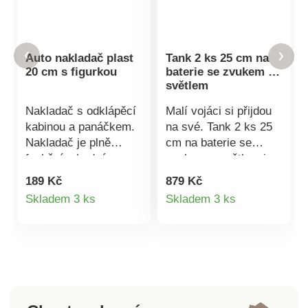
Auto nakladač plast
Tank 2 ks 25 cm na
20 cm s figurkou
baterie se zvukem a
světlem
Nakladač s odklápěcí
Malí vojáci si přijdou
kabinou a panáčkem.
na své. Tank 2 ks 25
Nakladač je plně
cm na baterie se
funkční, vhodný na
zvukem a světlem je
písek i domů, je z
připravený na
189 Kč
879 Kč
kvalitního plastu a
tankovou bitvu.
Detail
Detail
Skladem 3 ks
Skladem 3 ks
velmi odolný.Velikost:
Vydává zvuky, střílí,
produktu
produktu
20 cmVěk: 2+
svítí a otočná věž se
otáčí o 360 °. Provoz
na baterie: 12 x AA
(nejsou součástí
balení). Vhodný pro
děti od 3 let. Balení