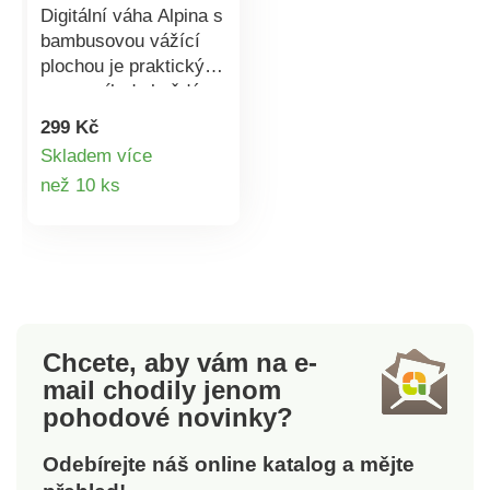
Digitální váha Alpina s
bambusovou vážící
plochou je praktický
pomocník do každé
kuchyně. Oceníte
299 Kč
snadnou údržbu a
Skladem více
povrch bez stop otisků
Detail
než 10 ks
prstů. Váha disponuje
funkcí TARE, která
produktu
umožňuje odstranit z
vážení hmotnost
nádoby, v které
potraviny vážíte.
Výsledná hmotnost je
Chcete, aby vám na e-
tedy pouze vážených
mail
chodily jenom
potravin bez hmotnosti
pohodové novinky?
nádoby. Funkci TARE
lze použít i pro
Odebírejte náš online katalog a mějte
dovažování potravin.