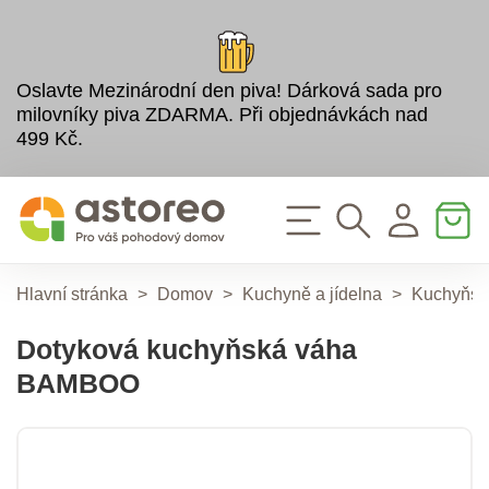
Oslavte Mezinárodní den piva! Dárková sada pro
milovníky piva ZDARMA. Při objednávkách nad
499 Kč.
Hlavní stránka
>
Domov
>
Kuchyně a jídelna
>
Kuchyňsk
Dotyková kuchyňská váha
BAMBOO