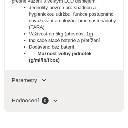
přesné vážení s velkým LCD displejem.
Jednolitý povrch pro snadnou a
hygienickou údržbu, funkce postupného
dovažování a nulování hmotnosti nádoby
(TARA)
Váživost do 5kg (přesnost 1g)
Indikace slabé baterie a přetížení
Dodáváno bez baterií
Možnost volby jednotek
(g/ml/lb/fl:oz)
Parametry
Hodnocení
0