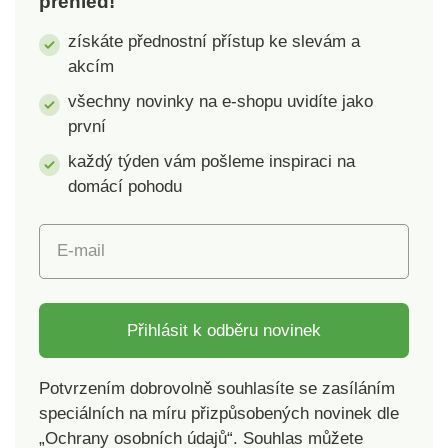
přehled!
Možnost měření v
jednotkách: gr, lb, oz,
získáte přednostní přístup ke slevám a
ml. Maximální zatížení
akcím
5 kg. Provoz na baterii
1x CR2032, je
všechny novinky na e-shopu uvidíte jako
součástí balení.
první
Rozměry: 15 x 21,5 x
každý týden vám pošleme inspiraci na
1,5 cm.
domácí pohodu
E-mail
Přihlásit k odběru novinek
Potvrzením dobrovolně souhlasíte se zasíláním
speciálních na míru přizpůsobených novinek dle
„Ochrany osobních údajů“. Souhlas můžete