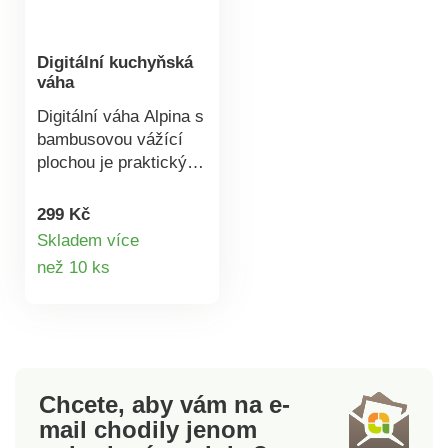
Digitální kuchyňská
váha
Digitální váha Alpina s
bambusovou vážící
plochou je praktický
pomocník do každé
kuchyně. Oceníte
299 Kč
snadnou údržbu a
Skladem více
povrch bez stop otisků
Detail
než 10 ks
prstů. Váha disponuje
produktu
funkcí TARE, která
umožňuje odstranit z
vážení hmotnost
nádoby, v které
potraviny vážíte.
Chcete, aby vám na e-
Výsledná hmotnost je
mail
chodily jenom
tedy pouze vážených