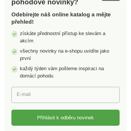
pohodové novinky?
potravin bez hmotnosti
nádoby. Funkci TARE
Odebírejte náš online katalog a mějte
lze použít i pro
přehled!
dovažování potravin.
Možnost měření v
získáte přednostní přístup ke slevám a
jednotkách: gr, lb, oz,
akcím
ml. Maximální zatížení
všechny novinky na e-shopu uvidíte jako
5 kg. Provoz na baterii
1x CR2032, je
první
součástí balení.
každý týden vám pošleme inspiraci na
Rozměry: 15 x 21,5 x
domácí pohodu
1,5 cm.
E-mail
Přihlásit k odběru novinek