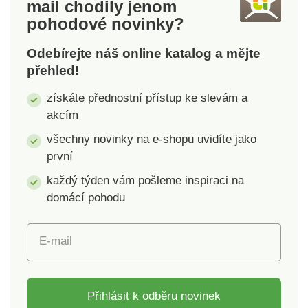
mail
chodily jenom
Kvalitní keramika
pohodové novinky?
Provedení matný
chrom Do koupelny i
Odebírejte náš online katalog a mějte
kuchyně
přehled!
získáte přednostní přístup ke slevám a
akcím
všechny novinky na e-shopu uvidíte jako
první
každý týden vám pošleme inspiraci na
domácí pohodu
E-mail
Přihlásit k odběru novinek