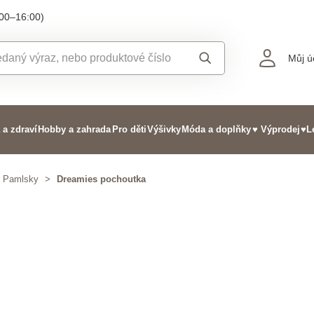
:00–16:00)
Můj ú
 a zdraví
Hobby a zahrada
Pro děti
Výšivky
Móda a doplňky
♥ Výprodej
♥L
Pamlsky
>
Dreamies pochoutka