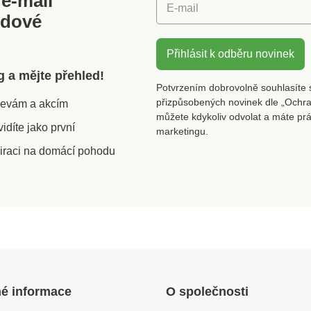
e-mail
E-mail
odové
Přihlásit k odběru novinek
g a mějte přehled!
Potvrzením dobrovolně souhlasíte 
přizpůsobených novinek dle „Ochra
slevám a akcím
můžete kdykoliv odvolat a máte pr
díte jako první
marketingu.
iraci na domácí pohodu
né informace
O společnosti