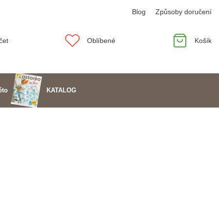
Blog
Způsoby doručení
čet
Oblíbené
Košík
KATALOG
éto