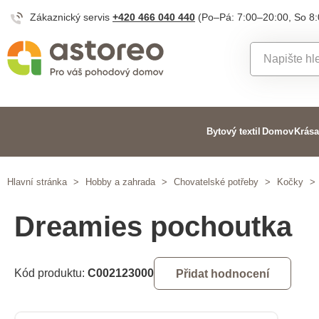
Zákaznický servis
+420 466 040 440
(Po–Pá: 7:00–20:00, So 8
Bytový textil
Domov
Krása
Hlavní stránka
>
Hobby a zahrada
>
Chovatelské potřeby
>
Kočky
>
Dreamies pochoutka
Kód produktu:
C002123000
Přidat hodnocení