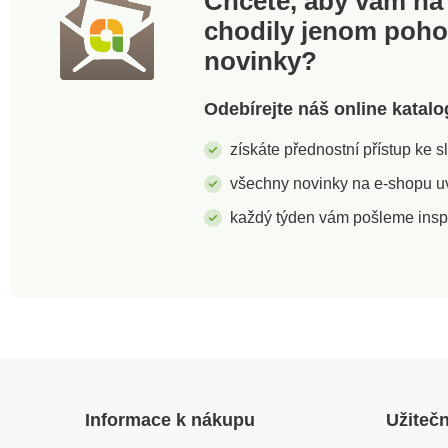
Chcete, aby vám na 
chodily jenom poh
novinky?
Odebírejte náš online katalo
získáte přednostní přístup ke 
všechny novinky na e-shopu uvi
každý týden vám pošleme insp
Informace k nákupu
Užiteč