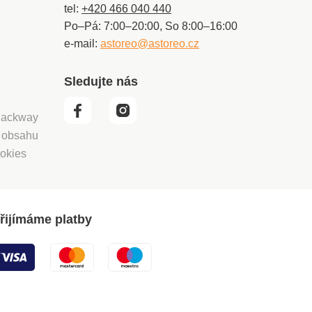
tel:
+420 466 040 440
Po–Pá: 7:00–20:00, So 8:00–16:00
e-mail:
astoreo@astoreo.cz
Sledujte nás
 Packway
í obsahu
okies
řijímáme platby