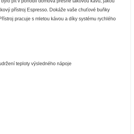
 bylo pít v pohodlí domova přesně takovou kávu, jakou
 pákový přístroj Espresso. Dokáže vaše chuťové buňky
řístroj pracuje s mletou kávou a díky systému rychlého
 udržení teploty výsledného nápoje