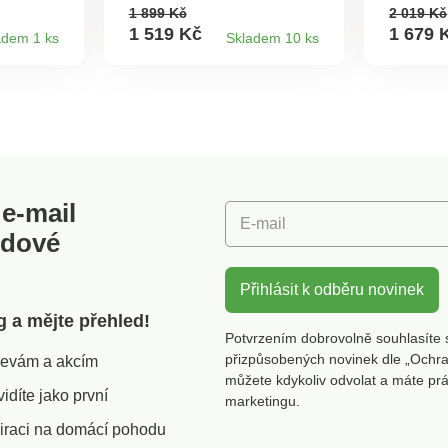
t.
vypnutí. Nádržka na vodu
Až na 10
1 899 Kč
2 019 Kč
l.
se stupnicí. S časovačem.
S perman
1 519 Kč
1 679 
adem 1 ks
Skladem 10 ks
0 cm,
Snadno čitelný displej.
funkcí d
ka 20,5
automat
šetří fil
elektric
konvice
e-mail
E-mail
odové
Přihlásit k odběru novinek
g a mějte přehled!
Potvrzením dobrovolně souhlasíte 
přizpůsobených novinek dle „Ochra
slevám a akcím
můžete kdykoliv odvolat a máte pr
díte jako první
marketingu.
iraci na domácí pohodu