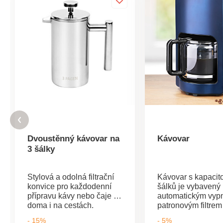
Dvoustěnný kávovar na
Kávovar
3 šálky
Stylová a odolná filtrační
Kávovar s kapacit
konvice pro každodenní
šálků je vybavený
přípravu kávy nebo čaje -
automatickým vypn
doma i na cestách.
patronovým filtrem
Dvoustěnná izolace
systém proti odkap
- 15%
- 5%