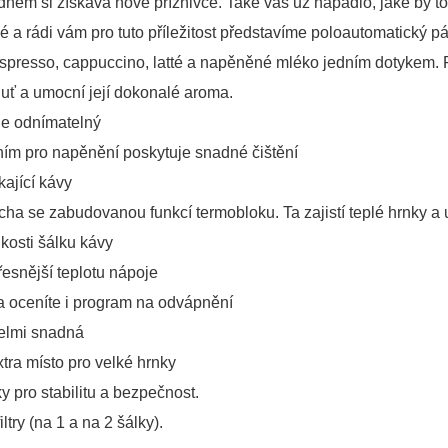
nem si získává nové příznivce. Také vás už napadlo, jaké by to
né a rádi vám pro tuto příležitost představíme poloautomatický
espresso, cappuccino, latté a napěněné mléko jedním dotykem. P
uť a umocní její dokonalé aroma.
 je odnímatelný
ím pro napěnění poskytuje snadné čištění
kající kávy
cha se zabudovanou funkcí termobloku. Ta zajistí teplé hrnky a
ikosti šálku kávy
esnější teplotu nápoje
a oceníte i program na odvápnění
velmi snadná
tra místo pro velké hrnky
y pro stabilitu a bezpečnost.
ltry (na 1 a na 2 šálky).