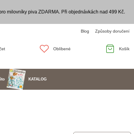
 pro milovníky piva ZDARMA. Při objednávkách nad 499 Kč.
Blog
Způsoby doručení
čet
Oblíbené
Košík
KATALOG
éto