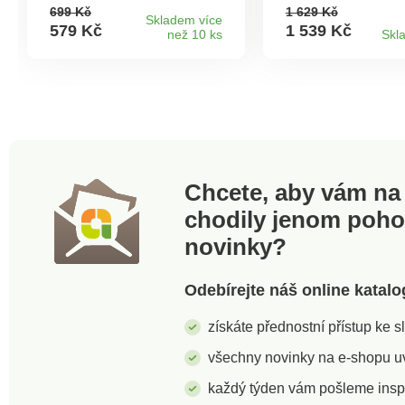
udržuje dlouho teplo,
Materiál: sklo, plas
699 Kč
1 629 Kč
konvice zůstává zvenku
Objem konvice 1,5 
Skladem více
579 Kč
1 539 Kč
než 10 ks
Skl
chladná. Dvoustěnná
Rozměry: výška 3
nerezová ocel. Výborně
šířka 17 cm, hloub
tepelně izolují. Na kávu +
cm.Kapacita 12
čaj. Na 3 šálky. Elegantní
šálkůAutomatické
design s filtračním sítkem,
vypnutíPatronový
nekapající výlevkou a
filtrSystém proti
ergonomickou rukojetí.
odkapáváníObjem 
1,5 l
Chcete, aby vám na 
chodily jenom poh
novinky?
Odebírejte náš online katalo
získáte přednostní přístup ke 
všechny novinky na e-shopu uvi
každý týden vám pošleme insp