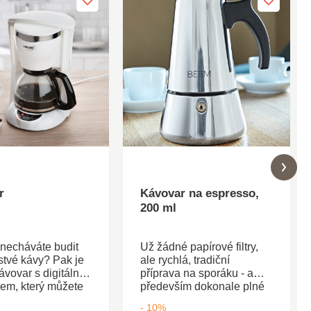
r
Kávovar na espresso,
200 ml
 necháváte budit
Už žádné papírové filtry,
stvé kávy? Pak je
ale rychlá, tradiční
ávovar s digitálním
příprava na sporáku - a
em, který můžete
především dokonale plné
 na minuty přesně.
aroma: s klasickým
- 10%