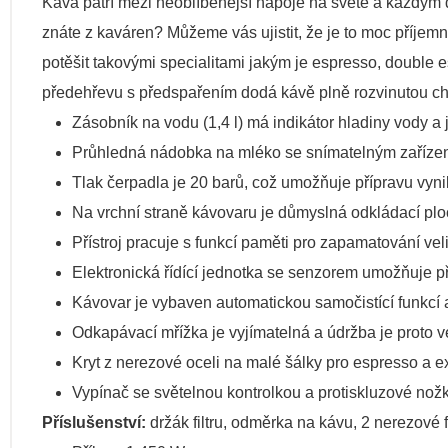
Káva patří mezi neoblíbenější nápoje na světě a každým d
znáte z kaváren? Můžeme vás ujistit, že je to moc příjem
potěšit takovými specialitami jakým je espresso, double 
předehřevu s předspařením dodá kávě plně rozvinutou ch
Zásobník na vodu (1,4 l) má indikátor hladiny vody a
Průhledná nádobka na mléko se snímatelným zařízen
Tlak čerpadla je 20 barů, což umožňuje přípravu vyni
Na vrchní straně kávovaru je důmyslná odkládací plo
Přístroj pracuje s funkcí paměti pro zapamatování vel
Elektronická řídící jednotka se senzorem umožňuje př
Kávovar je vybaven automatickou samočistící funkcí 
Odkapávací mřížka je vyjímatelná a údržba je proto 
Kryt z nerezové oceli na malé šálky pro espresso a ex
Vypínač se světelnou kontrolkou a protiskluzové nožk
Příslušenství:
držák filtru, odměrka na kávu, 2 nerezové fi