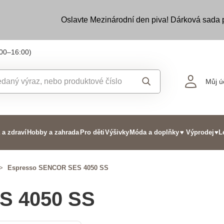
Oslavte Mezinárodní den piva! Dárková sada
:00–16:00)
Můj ú
 a zdraví
Hobby a zahrada
Pro děti
Výšivky
Móda a doplňky
♥ Výprodej
♥L
>
Espresso SENCOR SES 4050 SS
S 4050 SS