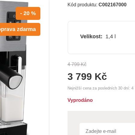
Kód produktu:
C002167000
- 20 %
prava zdarma
Velikost:
1,4 l
4 799 Kč
3 799 Kč
Nejnižší cena za posledních 30 dní:
4
Vyprodáno