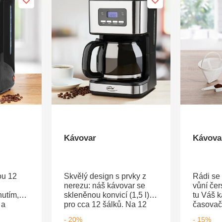
Kávovar
Kávova
ou 12
Skvělý design s prvky z
Rádi se
nerezu: náš kávovar se
vůní čer
utím,
skleněnou konvicí (1,5 l)
tu Váš k
 a
pro cca 12 šálků. Na 12
časovač
ávání.
šálků. Automatické
nastavit
- 20%
- 15%