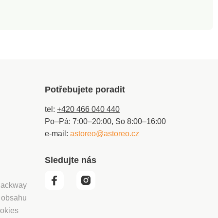
Potřebujete poradit
tel:
+420 466 040 440
Po–Pá: 7:00–20:00, So 8:00–16:00
e-mail:
astoreo@astoreo.cz
Sledujte nás
 Packway
í obsahu
okies