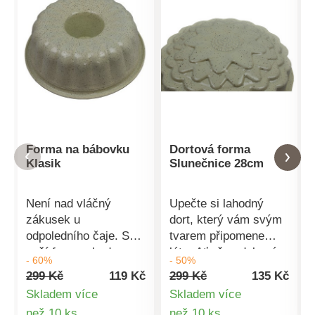
Forma na bábovku
Dortová forma
Klasik
Slunečnice 28cm
Není nad vláčný
Upečte si lahodný
zákusek u
dort, který vám svým
odpoledního čaje. S
tvarem připomene
naší formou bude
léto. Ať už ozdobený
- 60%
- 50%
pečení bábovek
nebo ne, budete
299 Kč
119 Kč
299 Kč
135 Kč
hračkou. Formy Klasik
překvapeni, jak krásně
Skladem více
Skladem více
jsou potažené
vypadá i chutná.
Detail
Detail
než 10 ks
než 10 ks