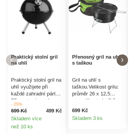
Praktický stolní gril
Přenosný gril na uhlí
na uhlí
s taškou
Praktický stolní gril na
Gril na uhlí s
uhlí využijete při
taškou.Velikost grilu:
každé zahradní párty.
průměr 26 x 12,5
Připravte si snadno a
cm,velikost ohniště:
- 25%
rychle domácí
průměr 25 cm,thermo
699 Kč
699 Kč
499 Kč
burgery, steaky nebo
taška rozměr: 29,5 x
Detail
Skladem 3 ks
Skladem více
jiné dobroty. Velikost
18,5 cm,thermo taška
Detail
než 10 ks
produktu
grilu: 35,5cm. Velikost
na chlazení