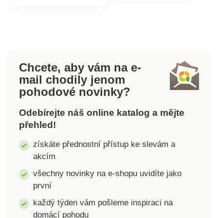
ohniště 34cm. Výška
nápojů,chromový
produktu
grilovací plochy 22cm.
rošt.Přenosný.
Chromový rošt, víko.
Chcete, aby vám na e-
mail
chodily jenom
pohodové novinky?
Odebírejte náš online katalog a mějte
přehled!
získáte přednostní přístup ke slevám a
akcím
všechny novinky na e-shopu uvidíte jako
první
každý týden vám pošleme inspiraci na
domácí pohodu