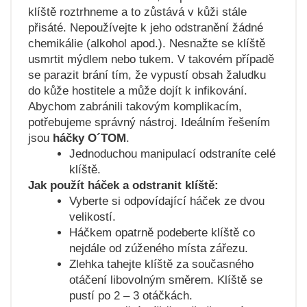
klíště roztrhneme a to zůstává v kůži stále
přisáté. Nepoužívejte k jeho odstranění žádné
chemikálie (alkohol apod.). Nesnažte se klíště
usmrtit mýdlem nebo tukem. V takovém případě
se parazit brání tím, že vypustí obsah žaludku
do kůže hostitele a může dojít k infikování.
Abychom zabránili takovým komplikacím,
potřebujeme správný nástroj. Ideálním řešením
jsou
háčky O´TOM
.
Jednoduchou manipulací odstraníte celé
klíště.
Jak použít háček a odstranit klíště:
Vyberte si odpovídající háček ze dvou
velikostí.
Háčkem opatrně podeberte klíště co
nejdále od zúženého místa zářezu.
Zlehka tahejte klíště za současného
otáčení libovolným směrem. Klíště se
pustí po 2 – 3 otáčkách.