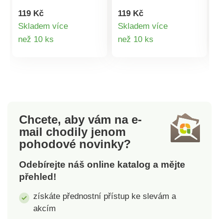
hladká.Kartáč je
hladká.Kartáč je
119 Kč
119 Kč
osázený kulatými
osázený kulatými
Skladem více
Skladem více
jehlicemi z měkkého
jehlicemi z měkkého
Detail
Detail
než 10 ks
než 10 ks
plastu, které jsou
plastu, které jsou
šetrné ke zvířecí
šetrné ke zvířecí
produktu
produktu
pokožce.Ergonomická
pokožce.Ergonomická
rukojeť je z
rukojeť je z
protiskluzového
protiskluzového
materiálu.Rozměry: 13
materiálu.Rozměry: 13
x 8 cm.
x 8 cm.Vyrobeno v
Chcete, aby vám na e-
Číně.
mail
chodily jenom
pohodové novinky?
Odebírejte náš online katalog a mějte
přehled!
získáte přednostní přístup ke slevám a
akcím