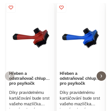
Hřeben a
Hřeben a
odstraňovač chlupů
odstraňovač chlupů
pro psy/kočk
pro psy/kočk
Díky pravidelnému
Díky pravidelnému
kartáčování bude srst
kartáčování bude srst
vašeho mazlíčka
vašeho mazlíčka
jemná, zdravá a
jemná, zdravá a