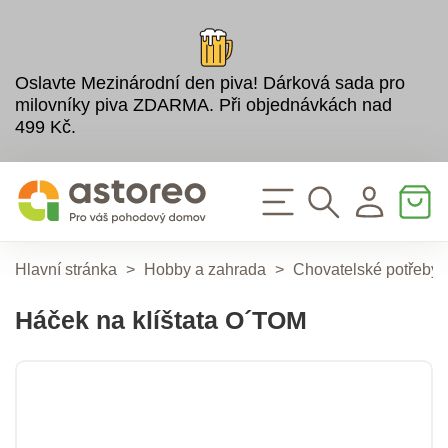
Oslavte Mezinárodní den piva! Dárková sada pro
milovníky piva ZDARMA. Při objednávkách nad
499 Kč.
Hlavní stránka
>
Hobby a zahrada
>
Chovatelské potřeby
Háček na klíštata O´TOM