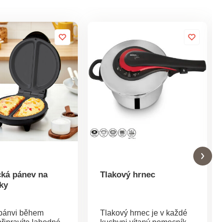
cká pánev na
Tlakový hrnec
ky
 pánvi během
Tlakový hrnec je v každé