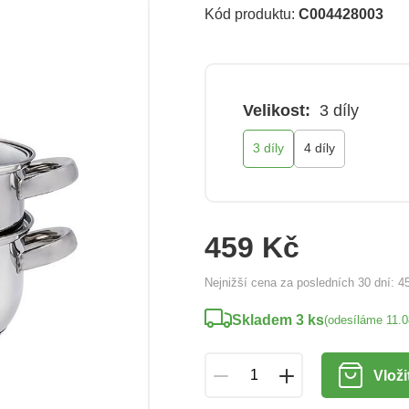
Kód produktu:
C004428003
Velikost:
3 díly
3 díly
4 díly
459 Kč
Nejnižší cena za posledních 30 dní:
4
Skladem 3 ks
(odesíláme 11.
Vloži