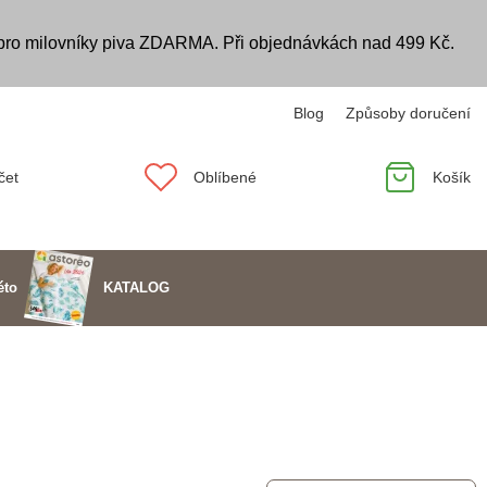
 pro milovníky piva ZDARMA. Při objednávkách nad 499 Kč.
Blog
Způsoby doručení
čet
Oblíbené
Košík
KATALOG
éto