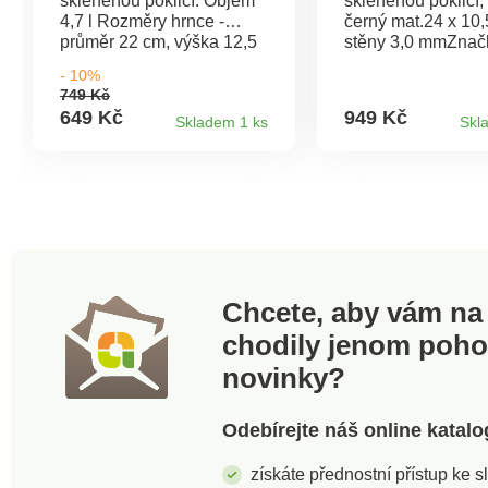
skleněnou poklicí. Objem
skleněnou poklicí,
4,7 l Rozměry hrnce -
černý mat.24 x 10,
průměr 22 cm, výška 12,5
stěny 3,0 mmZnač
cm, Na vnitřní straně hrnce
nepřílnavý 3vrstvý
- 10%
měrka objemu
ILAG PREMIUMVn
749 Kč
Sendwichové dno Hrnec
2vrstvý žáruvzdor
649 Kč
949 Kč
Skladem 1 ks
Skl
lze používat na všechny
nástřikIndukční dn
typy varných desek vč.
piktogramovým la
indukce
potiskemKnob a u
soft touch povrch
úpravou
Chcete, aby vám na 
chodily jenom poh
novinky?
Odebírejte náš online katalo
získáte přednostní přístup ke 