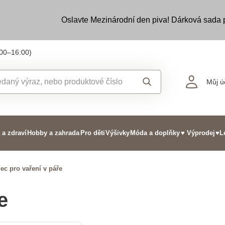
Oslavte Mezinárodní den piva! Dárková sada
:00–16:00)
Můj ú
 a zdraví
Hobby a zahrada
Pro děti
Výšivky
Móda a doplňky
♥ Výprodej
♥L
ec pro vaření v páře
e