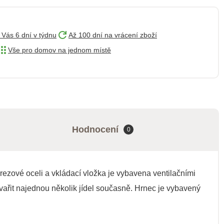
 Vás 6 dní v týdnu
Až 100 dní na vrácení zboží
Vše pro domov na jednom místě
Hodnocení
0
erezové oceli a vkládací vložka je vybavena ventilačními
 vařit najednou několik jídel současně. Hrnec je vybavený