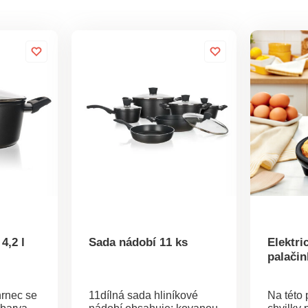
4,2 l
Sada nádobí 11 ks
Elektri
palačin
hrnec se
11dílná sada hliníkové
Na této