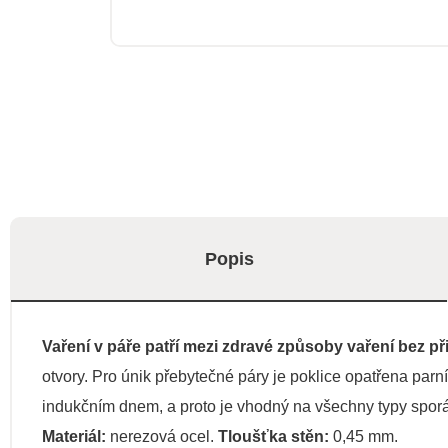
Popis
Vaření v páře patří mezi zdravé způsoby vaření bez p
otvory. Pro únik přebytečné páry je poklice opatřena parn
indukčním dnem, a proto je vhodný na všechny typy spor
Materiál:
nerezová ocel.
Tloušťka stěn:
0,45 mm.