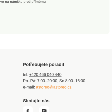
ávo na námitku proti přímému
včetně indukčních.
Samotný hrnec (bez víka)
lze mýt v myčce. Hrnec
plňte pouze do části
označené měrnou ryskou
MAX. Materiál: vysoce
kvalitní nerezová ocel
18/10, plast. • Tlakový
hrnec • Kvalitní nerezová
ocel • Ušetří čas i energii •
Sendvičové dno •
Termoakumulační
schopnosti
Potřebujete poradit
tel:
+420 466 040 440
Po–Pá: 7:00–20:00, So 8:00–16:00
e-mail:
astoreo@astoreo.cz
Sledujte nás