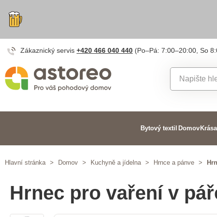
Zákaznický servis
+420 466 040 440
(Po–Pá: 7:00–20:00, So 8
Bytový textil
Domov
Krása
Hlavní stránka
>
Domov
>
Kuchyně a jídelna
>
Hrnce a pánve
>
Hrn
Hrnec pro vaření v pář