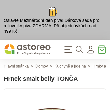
Oslavte Mezinárodní den piva! Dárková sada pro
milovníky piva ZDARMA. Při objednávkách nad
499 Kč.
Hlavní stránka
>
Domov
>
Kuchyně a jídelna
>
Hrnky a k
Hrnek smalt belly TONČA