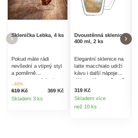
Sklenička Lebka, 4 ks
Dvoustěnná sklenice
400 ml, 2 ks
Pokud máte rádi
Elegantní sklenice na
nevšední a vtipný styl
latte macchiato udrží
a poměrně
kávu i další nápoje
extravagantní design,
déle teplé a současně
- 40%
jsou tyto skleničky na
si nemůžete spálit
319 Kč
619 Kč
369 Kč
whisky s lebkou uvnitř
ruce. V letních
Detail
Skladem více
Skladem 3 ks
určeny právě vám.
měsících v nich
Detail
než 10 ks
produktu
Jakmile je naplníte,
můžete podávat i
prokreslená lebka
osvěžující chladivé
produktu
pěkně vynikne a vy si
nápoje např.ledovou
užijete pořádnou jízdu.
kávu. 2 kusy. Materiál:
Vhodné do myčky.
borosilikátové sklo