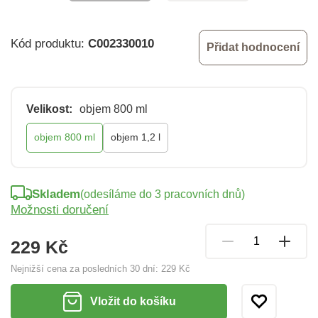
Kód produktu:
C002330010
Přidat hodnocení
Velikost:
objem 800 ml
objem 800 ml
objem 1,2 l
Skladem
(odesíláme do 3 pracovních dnů)
Možnosti doručení
229 Kč
Nejnižší cena za posledních 30 dní:
229 Kč
Vložit do košíku