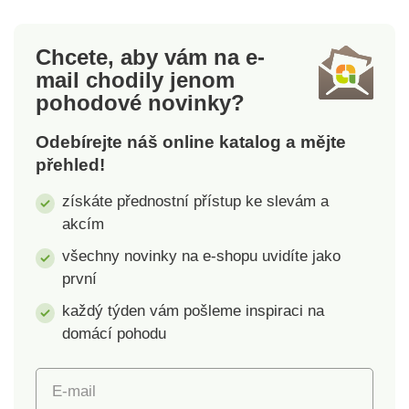
Materiál: sklo. Objem:
Rozměry: průměr 9 x
120 ml. Rozměry:
14 cm Objem: 400 ml.
Chcete, aby vám na e-
průměr 8 cm x 8,5 cm.
mail
chodily jenom
pohodové novinky?
Odebírejte náš online katalog a mějte
přehled!
získáte přednostní přístup ke slevám a
akcím
všechny novinky na e-shopu uvidíte jako
první
každý týden vám pošleme inspiraci na
domácí pohodu
E-mail