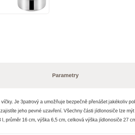
Parametry
 s víčky. Je 3patrový a umožňuje bezpečně přenášet jakékoliv p
jistíte jeho pevné uzavření. Všechny části jídlonosiče lze mýt
3 l, průměr 16 cm, výška 6,5 cm, celková výška jídlonosiče 27 c