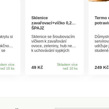
Sklenice
Termo 
zavařovací+víčko 0,29 l
potravi
ŠPAJZ
krylu si
Sklenice se šroubovacím
Důmysl
víčkem k zavařování
servírov
nkčnost.
ovoce, zeleniny, hub nebo
udržuje 
í se
k uchovávání sypkých
studené,
 ale
potravin.Materiál: sklo,
otravný
é
kovové víčkoRozměry:
se do k
e moderní
objem 0,29 l, 8 x 8 x 9 cm
pikniko
adem více
Skladem více
49 Kč
249 Kč
než 10 ks
než 10 ks
v
se dá sl
Je
šetří mí
oti
funkcí. 
za je
úsporu m
 bílou
.
9 x 155