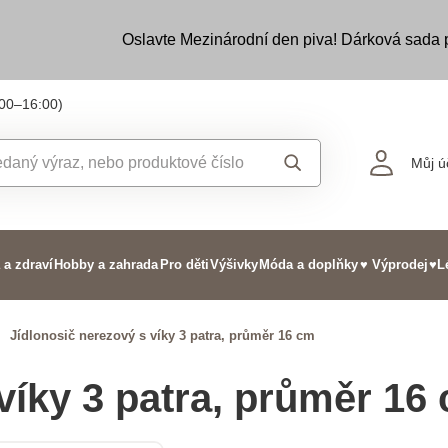
Oslavte Mezinárodní den piva! Dárková sada
:00–16:00)
Můj ú
 a zdraví
Hobby a zahrada
Pro děti
Výšivky
Móda a doplňky
♥ Výprodej
♥L
>
Jídlonosič nerezový s víky 3 patra, průměr 16 cm
víky 3 patra, průměr 16