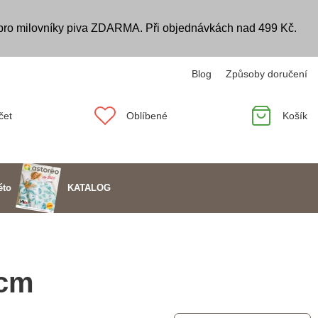
 pro milovníky piva ZDARMA. Při objednávkách nad 499 Kč.
Blog
Způsoby doručení
čet
Oblíbené
Košík
KATALOG
éto
 cm