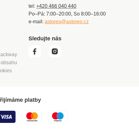
tel:
+420 466 040 440
Po–Pá: 7:00–20:00, So 8:00–16:00
e-mail:
astoreo@astoreo.cz
Sledujte nás
 Packway
í obsahu
okies
řijímáme platby