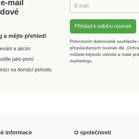
e-mail
E-mail
vý tvar
odové
yně,
í stůl
 a
Přihlásit k odběru novinek
g a mějte přehled!
dný
Potvrzením dobrovolně souhlasíte 
přizpůsobených novinek dle „Ochra
slevám a akcím
můžete kdykoliv odvolat a máte pr
díte jako první
marketingu.
iraci na domácí pohodu
né informace
O společnosti