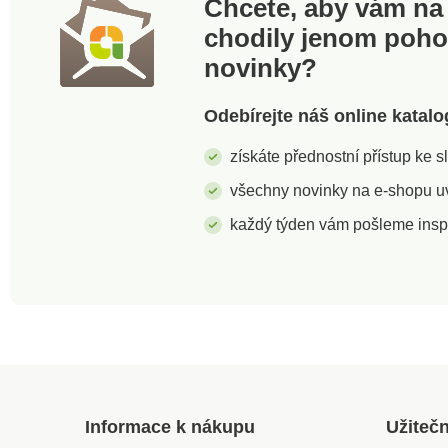
Chcete, aby vám na 
mm Objem 0,9 l
Jednoduchý a stylo
chodily jenom poh
Praktická do kuch
novinky?
koupelny nebo psac
Odolný proti oděru
rozbití Antibakteriální a
Odebírejte náš online katalo
zdravotně nezáva
materiál Je vhodná do
získáte přednostní přístup ke 
myčky
všechny novinky na e-shopu uvi
každý týden vám pošleme insp
Informace k nákupu
Užiteč