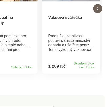
obal na
Vakuová svářečka
ny
ná pomůcka pro
Prodlužte trvanlivost
ání v přírodě:
potravin, snižte množství
jídlo teplé nebo
odpadu a ušetřete peníze.
 chrání před
Tento výkonný vakuovací
m hmyzem a vejde
přístroj utěsní celou sáček,
aždého
takže šunka, zelenina,
vého koše, protože
omáčky a mnoho dalšího
Skladem více
1 209 Kč
Skladem 1 ks
než 10 ks
ožit jako deštník,
zůstane 5krát déle čerstvé.
sto. S izolační
S řezačkou na kapsy.
Skládací pro
Uzavře za 6-13 vteřin,
ísta.
vakuově uzavře za 10-17
vteřin.