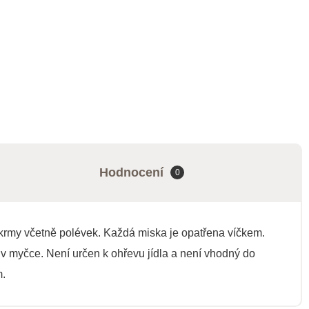
Hodnocení
0
okrmy včetně polévek. Každá miska je opatřena víčkem.
 v myčce. Není určen k ohřevu jídla a není vhodný do
m.