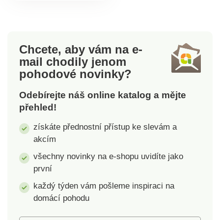
lehce zabráníte.
Vnitřní část misky má
tvar bludiště a potravu
si pes v takovém
Chcete, aby vám na e-
labyrintu doslova
mail
chodily jenom
uloví. Zpomalením
pohodové novinky?
doby krmení dojde k
blahodárnému účinku
Odebírejte náš online katalog a mějte
na zažívání a váš psí
přehled!
kamarád bude
spokojený. Materiál:
získáte přednostní přístup ke slevám a
zdravotně nezávadný
akcím
plast. Objem 1 l.
všechny novinky na e-shopu uvidíte jako
první
každý týden vám pošleme inspiraci na
domácí pohodu