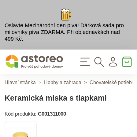
Oslavte Mezinárodní den piva! Dárková sada pro
milovníky piva ZDARMA. Při objednávkách nad
499 Kč.
Hlavní stránka
>
Hobby a zahrada
>
Chovatelské potřeby
Keramická miska s tlapkami
Kód produktu:
C001311000