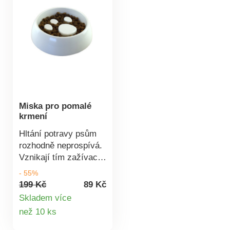
Miska pro pomalé
krmení
Hltání potravy psům
rozhodně neprospívá.
Vznikají tím zažívací
potíže, problémy s
- 55%
nadváhou a jiné
199 Kč
89 Kč
nepříjemnosti. S
Skladem více
miskou určenou pro
Detail
než 10 ks
pomalé krmení všem
produktu
zmíněným následkům