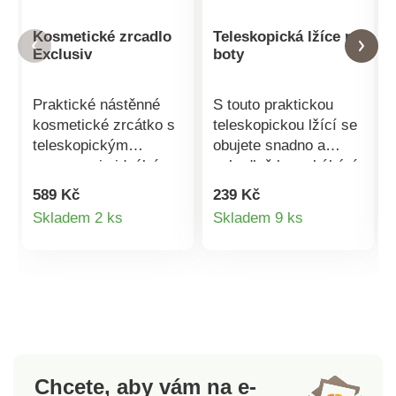
Kosmetické zrcadlo
Teleskopická lžíce na
Exclusiv
boty
Praktické nástěnné
S touto praktickou
kosmetické zrcátko s
teleskopickou lžící se
teleskopickým
obujete snadno a
ramenem je ideálním
pohodlně bez ohýbání
pomocníkem pro
a kroucení. Díky
589 Kč
239 Kč
každodenní péči o
teleskopické rukojeti
Detail
Detail
Skladem 2 ks
Skladem 9 ks
vzhled. Nabízí
lze lžíci prodloužit na
produktu
produktu
normální zrcadlový
úctyhodnou délku až
obraz i 3násobné
70 cm. Díky tomu je
zvětšení pro detailní
obouvání velmi
líčení, holení či úpravu
pohodlné. Ve
obočí. Zrcátko je
složeném stavu měří
otočné a výškově
lžíce pouhých 21,2 cm
nastavitelné, takže si
a vejde se do každé
Chcete, aby vám na e-
ho přizpůsobíte
zásuvky, do každého