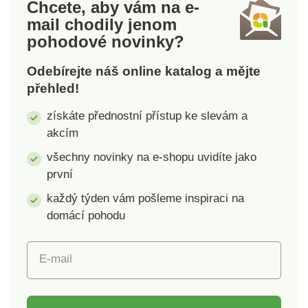
Chcete, aby vám na e-
vysokých 1,5
vysokých 1,5 cm.
mail
chodily jenom
cm.Rubová strana s
Rubová strana s
pohodové novinky?
protiskluzovou
protiskluzovou
úpravou.
úpravou.
Odebírejte náš online katalog a mějte
přehled!
získáte přednostní přístup ke slevám a
akcím
všechny novinky na e-shopu uvidíte jako
první
každý týden vám pošleme inspiraci na
domácí pohodu
E-mail