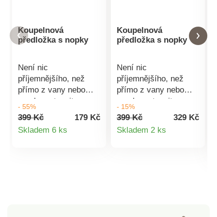
Koupelnová
Koupelnová
předložka s nopky
předložka s nopky
Není nic
Není nic
příjemnějšího, než
příjemnějšího, než
přímo z vany nebo
přímo z vany nebo
sprchy vstoupit na
sprchy vstoupit na
- 55%
- 15%
měkkou a savou
měkkou a savou
399 Kč
179 Kč
399 Kč
329 Kč
předložku. S touto
předložku. S touto
Detail
Detail
Skladem 6 ks
Skladem 2 ks
předložkou již budete
předložkou již budete
produktu
produktu
šlapat jen do
šlapat jen do
měkkého. Na výběr z
měkkého. Na výběr z
6 různých
6 různých barev.
barev.Materiál 100%
Materiál 100%
polyesterRozměry: 50
polyester Rozměry: 50
x 80 cmPřední strana
x 80 cm Přední strana
z příjemných nopků
z příjemných nopků