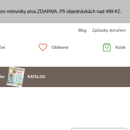
 pro milovníky piva ZDARMA. Při objednávkách nad 499 Kč.
Blog
Způsoby doručení
čet
Oblíbené
Košík
KATALOG
éto