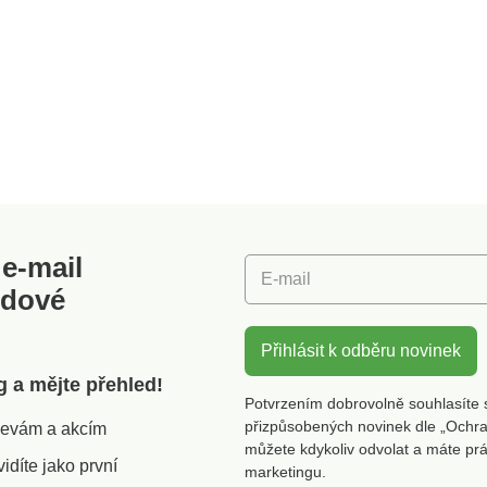
e-mail
E-mail
odové
Přihlásit k odběru novinek
g a mějte přehled!
Potvrzením dobrovolně souhlasíte 
přizpůsobených novinek dle „Ochra
slevám a akcím
můžete kdykoliv odvolat a máte pr
díte jako první
marketingu.