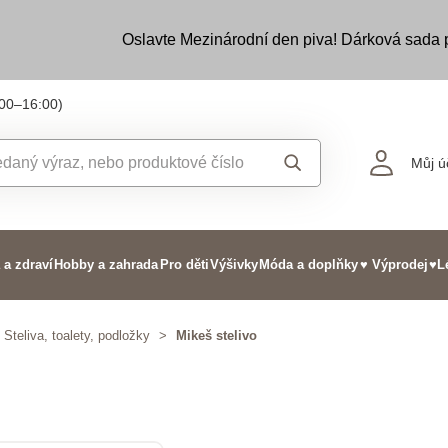
Oslavte Mezinárodní den piva! Dárková sada
:00–16:00)
Můj ú
 a zdraví
Hobby a zahrada
Pro děti
Výšivky
Móda a doplňky
♥ Výprodej
♥L
Steliva, toalety, podložky
>
Mikeš stelivo