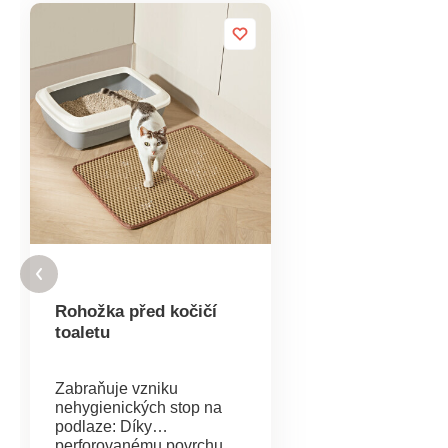
Rohožka před kočičí
toaletu
Zabraňuje vzniku
nehygienických stop na
podlaze: Díky
perforovanému povrchu