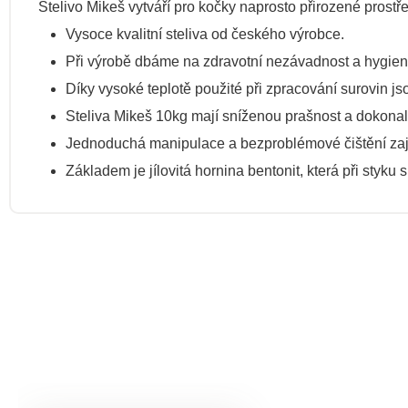
Stelivo Mikeš vytváří pro kočky naprosto přirozené prostř
Vysoce kvalitní steliva od českého výrobce.
Při výrobě dbáme na zdravotní nezávadnost a hygienic
Díky vysoké teplotě použité při zpracování surovin js
Steliva Mikeš 10kg mají sníženou prašnost a dokonal
Jednoduchá manipulace a bezproblémové čištění zaji
Základem je jílovitá hornina bentonit, která při styku 