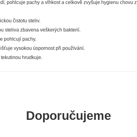
edí, pohlcuje pachy a vlhkost a celkově zvyšuje hygienu chovu zv
kou čistotu steliv.
ou steliva zbavena veškerých bakterií.
e pohlcují pachy.
šťuje vysokou úspornost při používání.
s tekutinou hrudkuje.
Doporučujeme